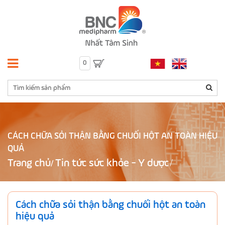
0
CÁCH CHỮA SỎI THẬN BẰNG CHUỐI HỘT AN TOÀN HIỆU
QUẢ
Trang chủ
Tin tức sức khỏe - Y dược
/
Cách chữa sỏi thận bằng chuối hột an toàn
hiệu quả