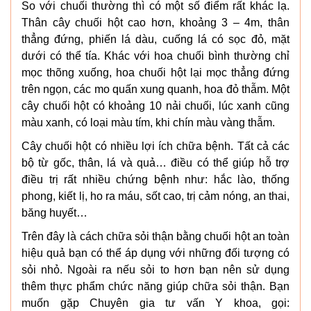
So với chuối thường thì có một số điểm rất khác lạ.
Thân cây chuối hột cao hơn, khoảng 3 – 4m, thân
thẳng đứng, phiến lá dàu, cuống lá có sọc đỏ, mặt
dưới có thể tía. Khác với hoa chuối bình thường chỉ
mọc thõng xuống, hoa chuối hột lại mọc thẳng đứng
trên ngọn, các mo quấn xung quanh, hoa đỏ thẫm. Một
cây chuối hột có khoảng 10 nải chuối, lúc xanh cũng
màu xanh, có loại màu tím, khi chín màu vàng thẫm.
Cây chuối hột có nhiều lợi ích chữa bệnh. Tất cả các
bộ từ gốc, thân, lá và quả… điều có thể giúp hỗ trợ
điều trị rất nhiều chứng bệnh như: hắc lào, thống
phong, kiết lị, ho ra máu, sốt cao, trị cảm nóng, an thai,
băng huyết…
Trên đây là cách chữa sỏi thận bằng chuối hột an toàn
hiệu quả bạn có thể áp dụng với những đối tượng có
sỏi nhỏ. Ngoài ra nếu sỏi to hơn bạn nên sử dụng
thêm thực phẩm chức năng giúp chữa sỏi thận. Bạn
muốn gặp Chuyên gia tư vấn Y khoa, gọi: