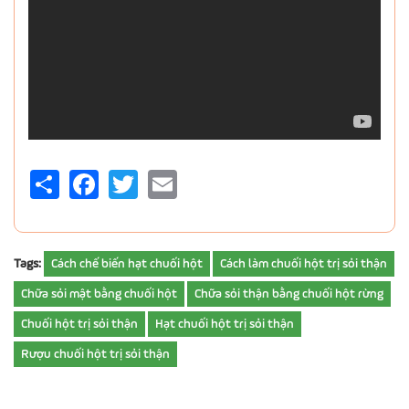
Share
Facebook
Twitter
Email
Tags:
Cách chế biến hạt chuối hột
Cách làm chuối hột trị sỏi thận
Chữa sỏi mật bằng chuối hột
Chữa sỏi thận bằng chuối hột rừng
Chuối hột trị sỏi thận
Hạt chuối hột trị sỏi thận
Rượu chuối hột trị sỏi thận