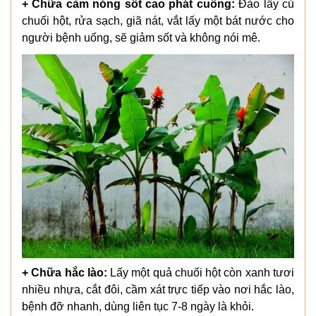
+ Chữa cảm nóng sốt cao phát cuồng:
Đào lấy củ
chuối hột, rửa sạch, giã nát, vắt lấy một bát nước cho
người bệnh uống, sẽ giảm sốt và không nói mê.
+ Chữa hắc lào:
Lấy một quả chuối hột còn xanh tươi
nhiều nhựa, cắt đôi, cầm xát trực tiếp vào nơi hắc lào,
bệnh đỡ nhanh, dùng liên tục 7-8 ngày là khỏi.