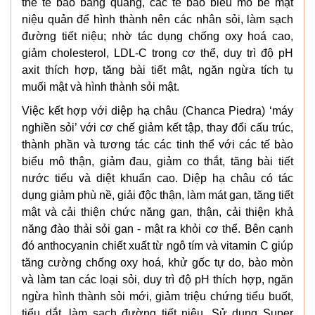
thể tế bào bàng quang, các tế bào biểu mô bề mặt
niệu quản để hình thành nên các nhân sỏi, làm sạch
đường tiết niệu; nhờ tác dụng chống oxy hoá cao,
giảm cholesterol, LDL-C trong cơ thể, duy trì độ pH
axit thích hợp, tăng bài tiết mật, ngăn ngừa tích tụ
muối mật và hình thành sỏi mật.
Việc kết hợp với diệp hạ châu (Chanca Piedra) ‘máy
nghiền sỏi’ với cơ chế giảm kết tập, thay đổi cấu trúc,
thành phần và tương tác các tinh thể với các tế bào
biểu mô thận, giảm đau, giảm co thắt, tăng bài tiết
nước tiểu và diệt khuẩn cao. Diệp hạ châu có tác
dụng giảm phù nề, giải độc thận, làm mát gan, tăng tiết
mật và cải thiện chức năng gan, thận, cải thiện khả
năng đào thải sỏi gan - mật ra khỏi cơ thể. Bên cạnh
đó anthocyanin chiết xuất từ ngô tím và vitamin C giúp
tăng cường chống oxy hoá, khử gốc tự do, bào mòn
và làm tan các loại sỏi, duy trì độ pH thích hợp, ngăn
ngừa hình thành sỏi mới, giảm triệu chứng tiểu buốt,
tiểu dắt, làm sạch đường tiết niệu. Sử dụng Super