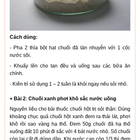
Cách dùng:
- Pha 2 thìa bột hạt chuối đã tán nhuyễn với 1 cốc
nước sôi.
- Khuấy lên cho tan đều và uống sau các bữa ăn
chính.
- Kiên trì sử dụng 1 – 2 tuần là khỏi ngay nếu sỏi nhỏ.
+ Bài 2: Chuối xanh phơi khô sắc nước uống
Nguyên liệu cho bài thuốc chuối hột trị sỏi thận: Dùng
khoảng chục quả chuối hột xanh đem ra thái lát, phơi
khô rồi sao vàng hạ thổ. Đem 50g chuối đã hạ thổ
xuống đất 10 phút đi sắc với 4 bát nước nhỏ. Số chuối
còn lại cất đi dùng dần. Khi nước cạn còn 1/3 thì đem