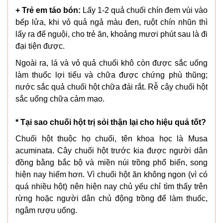
+ Trẻ em táo bón:
Lấy 1-2 quả chuối chín đem vùi vào
bếp lửa, khi vỏ quả ngả màu đen, ruột chín nhũn thì
lấy ra để nguội, cho trẻ ăn, khoảng mươi phút sau là đi
đại tiện được.
Ngoài ra, lá và vỏ quả chuối khô còn được sắc uống
làm thuốc lợi tiểu và chữa được chứng phù thũng;
nước sắc quả chuối hột chữa đái rắt. Rễ cây chuối hột
sắc uống chữa cảm mạo.
* Tại sao chuối hột trị sỏi thận lại cho hiệu quả tốt?
Chuối hột thuộc họ chuối, tên khoa học là Musa
acuminata. Cây chuối hột trước kia được người dân
đồng bằng bắc bộ và miền núi trồng phổ biến, song
hiện nay hiếm hơn. Vì chuối hột ăn không ngon (vì có
quá nhiều hột) nên hiện nay chủ yếu chỉ tìm thấy trên
rừng hoặc người dân chủ động trồng để làm thuốc,
ngâm rượu uống.