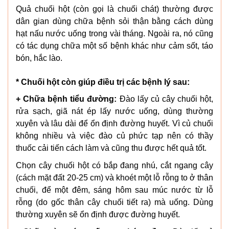
Quả chuối hột (còn gọi là chuối chát) thường được
dân gian dùng chữa bệnh sỏi thận bằng cách dùng
hạt nấu nước uống trong vài tháng. Ngoài ra, nó cũng
có tác dụng chữa một số bệnh khác như cảm sốt, táo
bón, hắc lào.
* Chuối hột còn giúp điều trị các bệnh lý sau:
+ Chữa bệnh tiểu đường:
Đào lấy củ cây chuối hột,
rửa sạch, giã nát ép lấy nước uống, dùng thường
xuyên và lâu dài để ổn định đường huyết. Vì củ chuối
không nhiều và việc đào củ phức tạp nên có thầy
thuốc cải tiến cách làm và cũng thu được hết quả tốt.
Chọn cây chuối hột có bắp đang nhú, cắt ngang cây
(cách mặt đất 20-25 cm) và khoét một lỗ rỗng to ở thân
chuối, để một đêm, sáng hôm sau múc nước từ lỗ
rỗng (do gốc thân cây chuối tiết ra) mà uống. Dùng
thường xuyên sẽ ổn định được đường huyết.