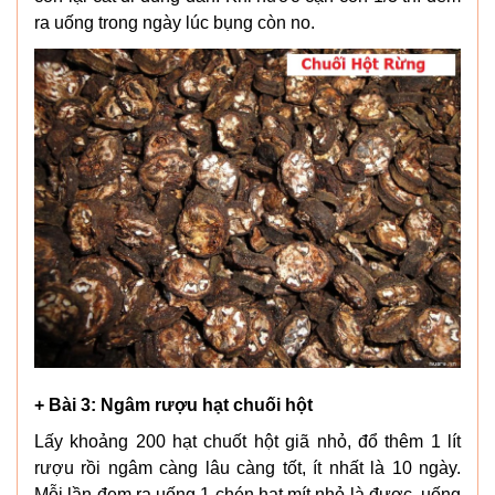
ra uống trong ngày lúc bụng còn no.
+ Bài 3: Ngâm rượu hạt chuối hột
Lấy khoảng 200 hạt chuốt hột giã nhỏ, đổ thêm 1 lít
rượu rồi ngâm càng lâu càng tốt, ít nhất là 10 ngày.
Mỗi lần đem ra uống 1 chén hạt mít nhỏ là được, uống