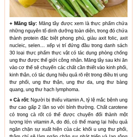
+ Măng tây:
Măng tây được xem là thực phẩm chứa
những nguyên tố dinh dưỡng toàn diện, trong đó chứa
thành protein đặc biệt phong phú, giàu axit folic, axit
nucleic, selen… xếp vị trí đứng đầu trong danh sách
30 loại thực phẩm thực vật có tác dụng phòng chống
ung thư được thế giới công nhận. Măng tây sau khi ăn
vào cơ thể sẽ chuyển các chất cần thiết vào kinh phổi,
kinh thận, có tác dụng hiệu quả rõ rệt trong điều trị ung
thư phổi, ung thư thận, ung thư da, ung thư bàng
quang, ung thư hạch lymphoma.
+ Cà rốt:
Người bị thiếu vitamin A, tỷ lệ mắc bệnh ung
thư cao gấp 2 lần so với bình thường. Chất carotene
có trong cà rốt có thể được chuyển đổi thành một
lượng lớn vitamin A, do đó, có thể mang lại hiệu quả
ngăn chặn sự xuất hiện của các khối u ung thư phổi,
thậm chí sẽ làm ngăn chặn sự phát triển và lan rộng