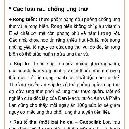
* Các loại rau chống ung thư
+ Rong biển:
Thực phẩm hàng đầu phòng chống ung
thư vú là rong biển. Rong biển không chỉ giàu vitamin
E và chất xơ, mà còn phong phú về hàm lượng i-ốt.
Các nhà khoa học tin rằng thiếu hụt i-ốt là một trong
những yếu tố nguy cơ của ung thư vú, do đó, ăn rong
biển có thể giúp ngăn ngừa ung thư vú.
+ Súp lơ:
Trong súp lơ chứa nhiều glucoraphanin,
gluconasturtian và glucobrassicin thuộc nhóm đường
thải độc, có tác dụng thanh lọc chất độc cho cơ thể.
Thường xuyên ăn súp lơ có thể phòng ngừa ung thư
dạ dày, ung thư phổi và ung thư thực quản. Một số
nghiên cứu độc lập của Đan Mạch, nước Anh và Phần
Lan cũng cho thấy, mỗi ngày ăn 100g súp lơ sẽ giảm
nguy cơ mắc ung thư phổi, ung thư tuyến tiền liệt.
+ Rau tể thái (một loại họ cải – Capsella):
Loại rau
này chứa một lượng giá trị dinh dưỡng rất cao, trong