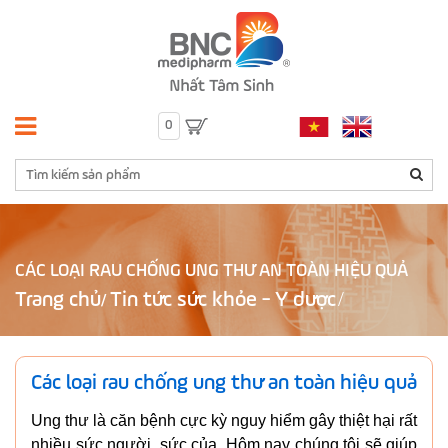
0
CÁC LOẠI RAU CHỐNG UNG THƯ AN TOÀN HIỆU QUẢ
Trang chủ
Tin tức sức khỏe - Y dược
/
Các loại rau chống ung thư an toàn hiệu quả
Ung thư là căn bệnh cực kỳ nguy hiểm gây thiệt hại rất
nhiều sức người, sức của. Hôm nay chúng tôi sẽ giúp