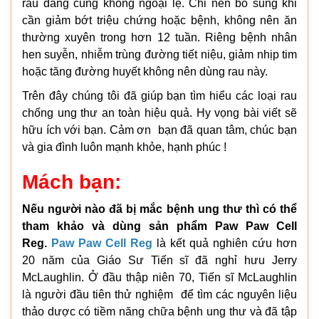
rau đắng cũng không ngoại lệ. Chỉ nên bổ sung khi
cần giảm bớt triệu chứng hoặc bệnh, không nên ăn
thường xuyên trong hơn 12 tuần. Riêng bệnh nhân
hen suyễn, nhiễm trùng đường tiết niệu, giảm nhịp tim
hoặc tăng đường huyết không nên dùng rau này.
Trên đây chúng tôi đã giúp bạn tìm hiểu các loại rau
chống ung thư an toàn hiệu quả. Hy vọng bài viết sẽ
hữu ích với bạn. Cảm ơn bạn đã quan tâm, chúc bạn
và gia đình luôn mạnh khỏe, hạnh phúc !
Mách bạn:
Nếu người nào đã bị mắc bệnh ung thư thì có thể
tham khảo và dùng sản phẩm Paw Paw Cell
Reg.
Paw Paw Cell Reg
là kết quả nghiên cứu hơn
20 năm của Giáo Sư Tiến sĩ đã nghỉ hưu Jerry
McLaughlin. Ở đầu thập niên 70, Tiến sĩ McLaughlin
là người đầu tiên thử nghiệm để tìm các nguyên liệu
thảo dược có tiềm năng chữa bệnh ung thư và đã tập