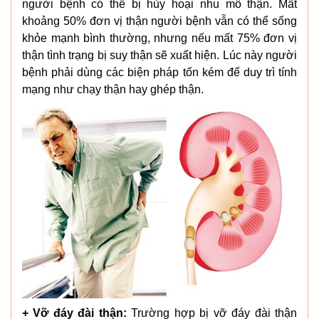
người bệnh có thể bị hủy hoại nhu mô thận. Mất
khoảng 50% đơn vị thận người bệnh vẫn có thể sống
khỏe mạnh bình thường, nhưng nếu mất 75% đơn vị
thận tình trạng bị suy thận sẽ xuất hiện. Lúc này người
bệnh phải dùng các biện pháp tốn kém để duy trì tính
mạng như chạy thận hay ghép thận.
+ Vỡ đáy đài thận:
Trường hợp bị vỡ đáy đài thận