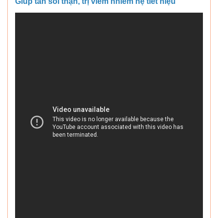
Giúp tan sỏi thận, trị viêm nhiễm hệ tiết niệu