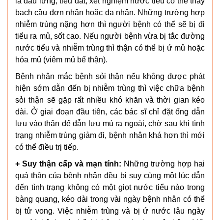
là đau lưng, tiểu dắt, xét nghiệm nước tiểu có thể thấy
bạch cầu đơn nhân hoặc đa nhân. Những trường hợp
nhiễm trùng nặng hơn thì người bệnh có thể sẽ bị đi
tiểu ra mủ, sốt cao. Nếu người bệnh vừa bị tắc đường
nước tiểu và nhiễm trùng thì thận có thể bị ứ mủ hoặc
hóa mủ (viêm mủ bể thận).
Bệnh nhân mắc bệnh sỏi thận nếu không được phát
hiện sớm dẫn đến bị nhiễm trùng thì việc chữa bệnh
sỏi thận sẽ gặp rất nhiều khó khăn và thời gian kéo
dài. Ở giai đoạn đầu tiên, các bác sĩ chỉ đặt ống dẫn
lưu vào thận để dẫn lưu mủ ra ngoài, chờ sau khi tình
trạng nhiễm trùng giảm đi, bệnh nhân khá hơn thì mới
có thể điều trị tiếp.
+ Suy thận cấp và mạn tính:
Những trường hợp hai
quả thận của bệnh nhân đều bị suy cùng một lúc dẫn
đến tình trạng không có một giọt nước tiểu nào trong
bàng quang, kéo dài trong vài ngày bệnh nhân có thể
bị tử vong. Việc nhiễm trùng và bị ứ nước lâu ngày