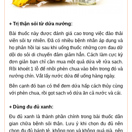
+ Trị thận sỏi từ dứa nướng:
Bài thuốc này được đánh giá cao trong việc đào thải
viên sỏi tự nhiên. Đã có nhiều bệnh nhân áp dụng và
họ phản hồi lại sau khi uống thuốc những cơn đau dữ
dội do sỏi di chuyển đảm giảm hẳn. Cách làm cực kỳ
đơn giản bạn chỉ cần mua một quả dứa về rửa sạch.
Rồi khoét 1 lỗ để nhồi phèn chua vào bên trong đó và
nướng chín. Vắt lấy nước dứa để uống hàng ngày.
Bên cạnh đó bạn có thể đem dứa hấp cách thủy cùng
với phèn chua, rồi gọt sạch vỏ dứa ăn cả nước và cái.
+ Dùng đu đủ xanh:
Đu đủ xanh là thành phần chính trong bài thuốc dân
gian chữa bệnh sỏi thận. Lưu ý khi chọn đu đủ nên
chọn đu đủ bánh tẻ, không non và không quá già, nên