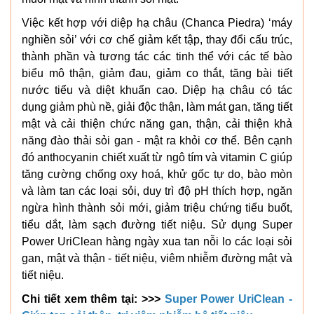
Việc kết hợp với diệp hạ châu (Chanca Piedra) ‘máy
nghiền sỏi’ với cơ chế giảm kết tập, thay đổi cấu trúc,
thành phần và tương tác các tinh thể với các tế bào
biểu mô thận, giảm đau, giảm co thắt, tăng bài tiết
nước tiểu và diệt khuẩn cao. Diệp hạ châu có tác
dụng giảm phù nề, giải độc thận, làm mát gan, tăng tiết
mật và cải thiện chức năng gan, thận, cải thiện khả
năng đào thải sỏi gan - mật ra khỏi cơ thể. Bên cạnh
đó anthocyanin chiết xuất từ ngô tím và vitamin C giúp
tăng cường chống oxy hoá, khử gốc tự do, bào mòn
và làm tan các loại sỏi, duy trì độ pH thích hợp, ngăn
ngừa hình thành sỏi mới, giảm triệu chứng tiểu buốt,
tiểu dắt, làm sạch đường tiết niệu. Sử dụng Super
Power UriClean hàng ngày xua tan nỗi lo các loại sỏi
gan, mật và thận - tiết niệu, viêm nhiễm đường mật và
tiết niệu.
Chi tiết xem thêm tại: >>>
Super Power UriClean -