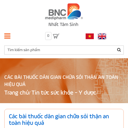
0
CÁC BÀI THUỐC DÂN GIAN CHỮA SỎI THẬN AN TOÀN
HIỆU QUẢ
Trang chủ
Tin tức sức khỏe - Y dược
/
Các bài thuốc dân gian chữa sỏi thận an
toàn hiệu quả