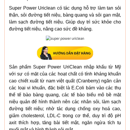
Super Power Uriclean có tác dụng hỗ trợ làm tan sỏi
thận, sỏi đường tiết niệu, bàng quang và sỏi gan mật,
làm sạch đường tiết niệu. Giúp duy trì sức khỏe cho
đường tiết niệu, nâng cao sức đề kháng.
Sản phẩm Super Power UriClean nhập khẩu từ Mỹ
với sự có mặt của các hoạt chất có tính kháng khuẩn
cao chiết xuất từ nam việt quất (Cranberry) ngăn cản
các loại vi khuẩn, đặc biệt là E.Coli bám vào các thụ
thể tế bào bàng quang, các tế bào biểu mô bề mặt
niệu quản để hình thành nên các nhân sỏi, làm sạch
đường tiết niệu; nhờ tác dụng chống oxy hoá cao,
giảm cholesterol, LDL-C trong cơ thể, duy trì độ pH
axit thích hợp, tăng bài tiết mật, ngăn ngừa tích tụ
muối mật và hình thành sỏi mật.