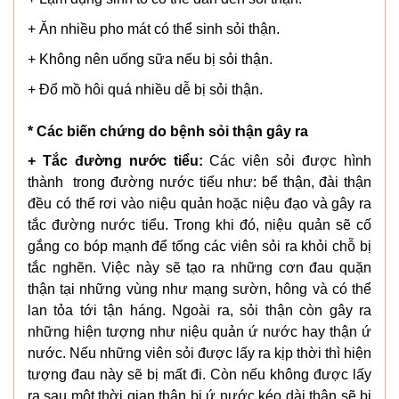
+ Ăn nhiều pho mát có thể sinh sỏi thận.
+ Không nên uống sữa nếu bị sỏi thận.
+ Đổ mồ hôi quá nhiều dễ bị sỏi thận.
* Các biến chứng do bệnh sỏi thận gây ra
+ Tắc đường nước tiểu:
Các viên sỏi được hình
thành trong đường nước tiểu như: bể thận, đài thận
đều có thể rơi vào niệu quản hoặc niệu đạo và gây ra
tắc đường nước tiểu. Trong khi đó, niệu quản sẽ cố
gắng co bóp mạnh để tống các viên sỏi ra khỏi chỗ bị
tắc nghẽn. Việc này sẽ tạo ra những cơn đau quặn
thận tại những vùng như mạng sườn, hông và có thể
lan tỏa tới tận háng. Ngoài ra, sỏi thận còn gây ra
những hiện tượng như niệu quản ứ nước hay thận ứ
nước. Nếu những viên sỏi được lấy ra kịp thời thì hiện
tượng đau này sẽ bị mất đi. Còn nếu không được lấy
ra sau một thời gian thận bị ứ nước kéo dài thận sẽ bị