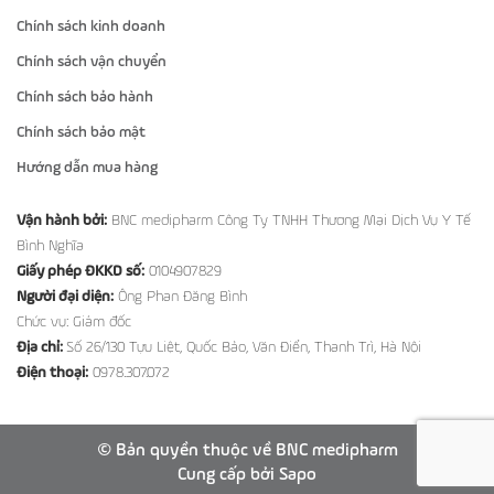
Chính sách kinh doanh
Chính sách vận chuyển
Chính sách bảo hành
Chính sách bảo mật
Hướng dẫn mua hàng
Vận hành bởi:
BNC medipharm Công Ty TNHH Thương Mại Dịch Vụ Y Tế
Bình Nghĩa
Giấy phép ĐKKD số:
0104907829
Người đại diện:
Ông Phan Đăng Bình
Chức vụ: Giám đốc
Địa chỉ:
Số 26/130 Tựu Liệt, Quốc Bảo, Văn Điển, Thanh Trì, Hà Nội
Điện thoại:
0978.307.072
© Bản quyền thuộc về BNC medipharm
Cung cấp bởi
Sapo