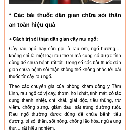
* Các bài thuốc dân gian chữa sỏi thận
an toàn hiệu quả
+ Cách trị sỏi thận dân gian cây rau ngổ:
Cây rau ngổ hay còn gọi là rau om, ngổ hương,…
không chỉ là một loại rau thơm mà cũng có dược tính
dùng để chữa bệnh rất tốt. Trong số các bài thuốc dân
gian chữa bệnh sỏi thận không thể không nhắc tới bài
thuốc từ cây rau ngổ.
Theo các chuyên gia của phòng khám đông y Tâm
Lĩnh, rau ngổ có vị cay, thơm, hơi chát, tính mát, có tác
dụng thanh nhiệt, chỉ khái, giải độc, tiêu thũng, trừ
viêm, chống sưng, giảm đau, sát trùng đường ruột.
Rau ngổ thường được dùng để chữa bệnh tiểu
đường, trị sỏi thận, sốt nóng, chống lão hóa, ngừa ung
thư… rất hiệu nghiệm.