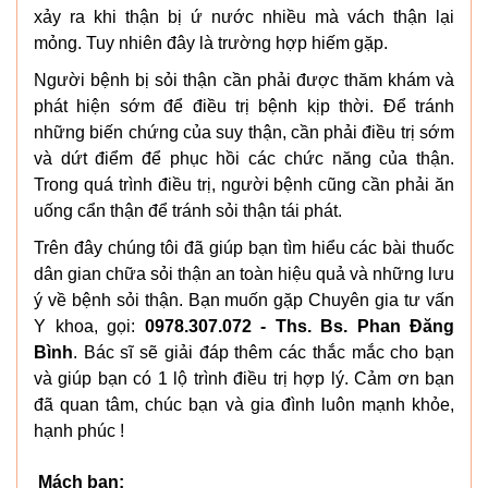
xảy ra khi thận bị ứ nước nhiều mà vách thận lại
mỏng. Tuy nhiên đây là trường hợp hiếm gặp.
Người bệnh bị sỏi thận cần phải được thăm khám và
phát hiện sớm để điều trị bệnh kịp thời. Để tránh
những biến chứng của suy thận, cần phải điều trị sớm
và dứt điểm để phục hồi các chức năng của thận.
Trong quá trình điều trị, người bệnh cũng cần phải ăn
uống cẩn thận để tránh sỏi thận tái phát.
Trên đây chúng tôi đã giúp bạn tìm hiểu các bài thuốc
dân gian chữa sỏi thận an toàn hiệu quả và những lưu
ý về bệnh sỏi thận. Bạn muốn gặp Chuyên gia tư vấn
Y khoa, gọi:
0978.307.072 - Ths. Bs. Phan Đăng
Bình
. Bác sĩ sẽ giải đáp thêm các thắc mắc cho bạn
và giúp bạn có 1 lộ trình điều trị hợp lý. Cảm ơn bạn
đã quan tâm, chúc bạn và gia đình luôn mạnh khỏe,
hạnh phúc !
Mách bạn: