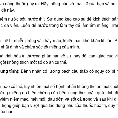
và uống thuốc gây ra. Hãy thông báo với bác sĩ của bạn và họ 
 đề này.
êm nước sốt, nước thịt. Sử dụng kẹo cao su để kích thích sản
c đá viên. Luôn để nước trong tầm tay để làm ẩm miệng. Trá
ó thể bị nhiễm trùng và chảy máu, khiến bạn khó khăn khi ăn. 
nhất định và chăm sóc tốt miệng của mình.
 trình hóa trị thường phàn nàn về sự thay đổi cảm giác của vị
gột không thích một số đồ ăn cụ thể.
ung tính):
Bệnh nhân có lượng bạch cầu thấp có nguy cơ bị 
i nào có thể, tuy nhiên một số bệnh nhân không thể ăn một chú
ờng miệng do biến chứng của bệnh ung thư hoặc quá trình điề
viêm niêm mạc, mệt mỏi, đau đớn và sốt cả trong và sau khi điề
trọng giúp bạn vượt qua tác dụng phụ của thuốc hóa trị, duy t
của bạn.