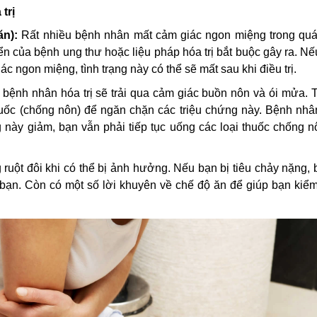
trị
n):
Rất nhiều bệnh nhân mất cảm giác ngon miệng trong quá 
riển của bệnh ung thư hoặc liệu pháp hóa trị bắt buộc gây ra. N
c ngon miệng, tình trạng này có thể sẽ mất sau khi điều trị.
ệnh nhân hóa trị sẽ trải qua cảm giác buồn nôn và ói mửa. 
huốc (chống nôn) để ngăn chặn các triệu chứng này. Bệnh nhâ
 này giảm, bạn vẫn phải tiếp tục uống các loại thuốc chống 
g ruột đôi khi có thể bị ảnh hưởng. Nếu bạn bị tiêu chảy nặng, 
 bạn. Còn có một số lời khuyên về chế độ ăn để giúp bạn kiểm