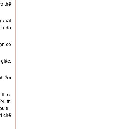
có thể
 xuất
nh đồ
Bạn có
 giác,
nhiễm
t thức
u trị
u trị.
rì chế