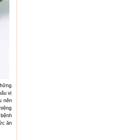
 những
ẩu vị
u nên
miệng
 bệnh
ức ăn