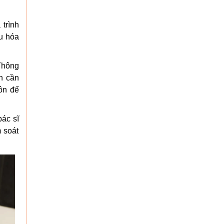
trình
ếu hóa
Thông
n cần
nôn để
bác sĩ
 soát