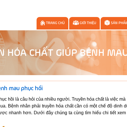
TRANG CHỦ
GIỚI THIỆU
SẢN PHẨ
ỀN HÓA CHẤT GIÚP BỆNH MAU
bệnh mau phục hồi
ục hồi là câu hỏi của nhiều người. Truyền hóa chất là việc mà 
 qua. Bệnh nhân phải truyền hóa chất cần có một chế độ dinh
ược nhanh hơn. Dưới đây chúng ta cùng tìm hiểu chi tiết xem 