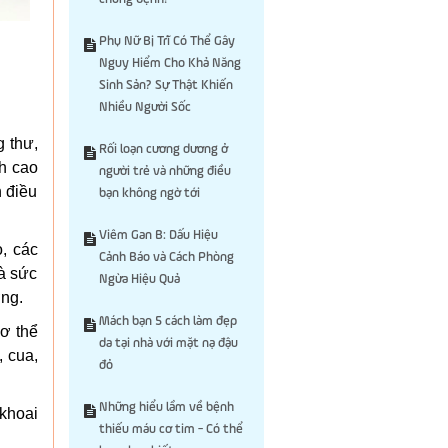
Phụ Nữ Bị Trĩ Có Thể Gây
Nguy Hiểm Cho Khả Năng
Sinh Sản? Sự Thật Khiến
Nhiều Người Sốc
g thư,
Rối loạn cương dương ở
nh cao
người trẻ và những điều
h điều
bạn không ngờ tới
Viêm Gan B: Dấu Hiệu
, các
Cảnh Báo và Cách Phòng
và sức
Ngừa Hiệu Quả
ởng.
Mách bạn 5 cách làm đẹp
Cơ thể
da tại nhà với mặt nạ đậu
, cua,
đỏ
Những hiểu lầm về bệnh
 khoai
thiếu máu cơ tim - Có thể