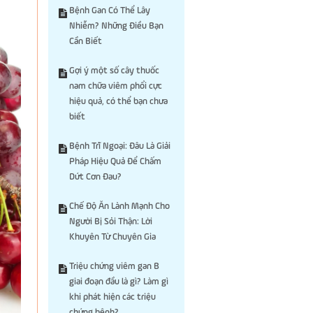
Bệnh Gan Có Thể Lây
Nhiễm? Những Điều Bạn
Cần Biết
Gợi ý một số cây thuốc
nam chữa viêm phổi cực
hiệu quả, có thể bạn chưa
biết
Bệnh Trĩ Ngoại: Đâu Là Giải
Pháp Hiệu Quả Để Chấm
Dứt Cơn Đau?
Chế Độ Ăn Lành Mạnh Cho
Người Bị Sỏi Thận: Lời
Khuyên Từ Chuyên Gia
Triệu chứng viêm gan B
giai đoạn đầu là gì? Làm gì
khi phát hiện các triệu
chứng bệnh?