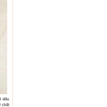
ó dấu
ể chất