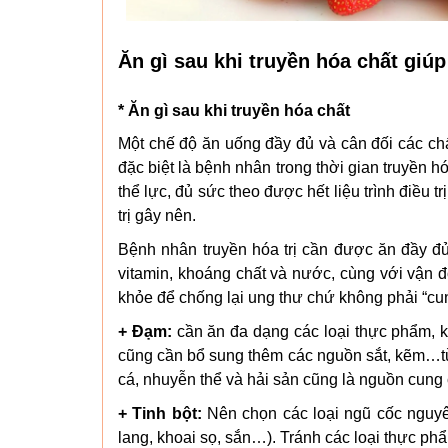
Ăn gì sau khi truyền hóa chất giú
* Ăn gì sau khi truyền hóa chất
Một chế độ ăn uống đầy đủ và cân đối các chấ
đặc biệt là bệnh nhân trong thời gian truyền hó
thể lực, đủ sức theo được hết liệu trình điều t
trị gây nên.
Bệnh nhân truyền hóa trị cần được ăn đầy đ
vitamin, khoáng chất và nước, cùng với vận đ
khỏe để chống lại ung thư chứ không phải “cu
+ Đạm:
cần ăn đa dạng các loại thực phẩm, k
cũng cần bổ sung thêm các nguồn sắt, kẽm…từ c
cá, nhuyễn thể và hải sản cũng là nguồn cung 
+ Tinh bột:
Nên chọn các loại ngũ cốc nguyên 
lang, khoai sọ, sắn…). Tránh các loại thực phẩ