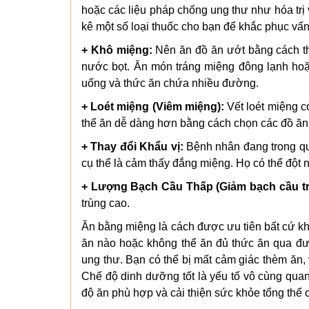
hoặc các liệu pháp chống ung thư như hóa trị 
kê một số loại thuốc cho bạn để khắc phục vấn
+ Khô miệng:
Nên ăn đồ ăn ướt bằng cách th
nước bọt. Ăn món tráng miệng đông lạnh hoặ
uống và thức ăn chứa nhiều đường.
+ Loét miệng (Viêm miệng):
Vết loét miệng c
thể ăn dễ dàng hơn bằng cách chọn các đồ ăn 
+ Thay đổi Khẩu vị:
Bệnh nhân đang trong quá
cụ thể là cảm thấy đắng miệng. Họ có thể đột n
+ Lượng Bạch Cầu Thấp (Giảm bạch cầu tr
trùng cao.
Ăn bằng miệng là cách được ưu tiên bất cứ kh
ăn nào hoặc không thể ăn đủ thức ăn qua đư
ung thư. Bạn có thể bị mất cảm giác thèm ăn, 
Chế độ dinh dưỡng tốt là yếu tố vô cùng quan 
độ ăn phù hợp và cải thiện sức khỏe tổng thể 