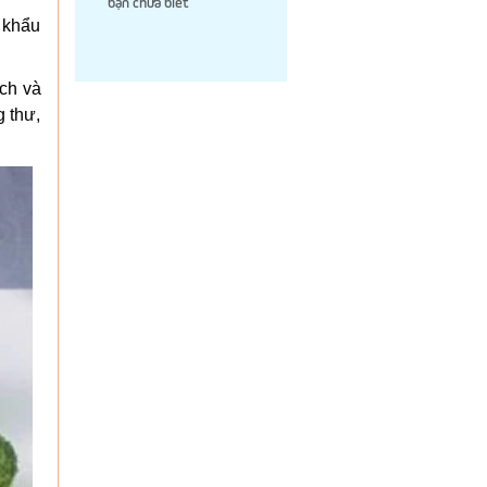
bạn chưa biết
g khẩu
ạch và
g thư,