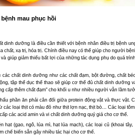
p bệnh mau phục hồi
t dinh dưỡng là điều cần thiết với bệnh nhân điều trị bệnh un
a chất, xạ trị, hóa trị. Chính điều nay có thể giúp cho người bệ
rị và giúp giảm thiểu bất lợi của những tác dụng phụ do quá trìn
ủ các chất dinh dưỡng như các chất đạm, bột đường, chất béo
ộng, tập thể dục thể thao sẽ giúp cơ thể đủ chất dinh dưỡng 
ng cấp thêm chất đạm” cho khối u như nhiều người vẫn lầm tư
hẩu phần ăn phải cân đối giữa protein động vật và thực vật. 
ác loại thịt có màu đỏ như thịt lợn nạc, thịt bò… Các loại tôm
cấp các acid amin và vi chất dinh dưỡng quý giá cho cơ thể.
hạt (gạo, ngô, lúa mì, hạt lúa mạch), các loại củ (khoai tây,
m chế biến sẵn gây nhiều tác hại cho cơ thể.