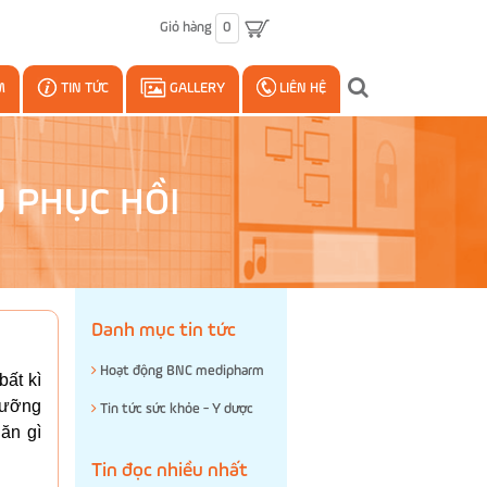
Giỏ hàng
0
M
TIN TỨC
GALLERY
LIÊN HỆ
 PHỤC HỒI
Danh mục tin tức
Hoạt động BNC medipharm
bất kì
 dưỡng
Tin tức sức khỏe - Y dược
ăn gì
Tin đọc nhiều nhất