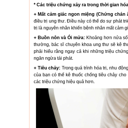
* Các triệu chứng xảy ra trong thời gian hóa 
+ Mất cảm giác ngon miệng (Chứng chán ă
điều trị ung thư. Điều này có thể do sự phát t
trị là nguyên nhân khiến bệnh nhân mất cảm giá
+ Buồn nôn và Ói mửa:
Khoảng hơn nửa số b
thường, bác sĩ chuyên khoa ung thư sẽ kê t
phải hiểu rằng ngay cả khi những triệu chứng
ngăn ngừa tái phát.
+ Tiêu chảy:
Trong quá trình hóa trị, nhu độn
của bạn có thể kê thuốc chống tiêu chảy cho
các triệu chứng hiệu quả hơn.