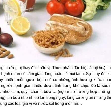
ng thường bị thay đổi khẩu vị. Thực phẩm đặc biệt là thịt hoặc
bệnh nhân có cảm giác đắng hoặc có mùi tanh. Sự thay đổi kh
 Tuy nhiên, mỗi người bệnh sẽ có những ảnh hưởng khác nha
người bệnh giảm thiểu được tình trạng khó chịu. Đó là súc 
chua như cam, quýt, chanh, bưởi… (ngoại trừ trường hợp những
ng); ăn bữa nhỏ nhiều lần trong ngày; tăng cường ăn những th
dụng các loại gia vị và nước sốt trong món ăn…