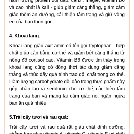
hàm lượng protein dồi dào, canxi, magiê, vitamin B6
và cao nhất là kali - giúp giảm căng thẳng, giảm cảm
giác thèm ăn đường, cải thiện tâm trạng và giữ vòng
eo của bạn thon gọn.
4. Khoai lang:
Khoai lang giàu axit amin có tên gọi tryptophan - hợp
chất giúp cân bằng cơ thể và giảm bớt căng thẳng từ
nồng độ cortisol cao. Vitamin B6 được tìm thấy trong
khoai lang cũng có đồng thời tác dụng giảm căng
thẳng và thúc đẩy quá trình trao đổi chất trong cơ thể.
Hàm lượng carbohydrate dồi dào trong thực phẩm này
góp phần tạo ra serotonin cho cơ thể, cải thiện tâm
trạng của bạn và mang lại cảm giác no, ngăn ngừa
bạn ăn quá nhiều.
5.Trái cây tươi và rau quả:
Trái cây tươi và rau quả rất giàu chất dinh dưỡng,