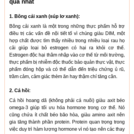
quả nhất
1. Bông cải xanh (súp lơ xanh):
Bông cải xanh là một trong những thực phẩm hỗ trợ
điều trị các vấn đề nội tiết tố vì chúng giàu DIM, một
hợp chất được tìm thấy nhiều trong nhiều loại rau họ
cải giúp loại bỏ estrogen có hại ra khỏi cơ thể.
Estrogen độc hại thâm nhập vào cơ thể từ môi trường,
thực phẩm bị nhiễm độc thuốc bảo quản thực vật, thực
phẩm đóng hộp và có thể dẫn đến triệu chứng ủ rũ,
trầm cảm, cảm giác thèm ăn hay thậm chí tăng cân.
2. Cá hồi:
Cá hồi hoang dã (không phải cá nuôi) giàu axit béo
omega-3 giúp tối ưu hóa hormone trong cơ thể. Nó
cũng chứa ít chất béo bão hòa, giàu amino axit nên
gia tăng thành phần protein. Protein quan trọng trong
việc duy trì hàm lượng hormone vì nó tạo nên các thay