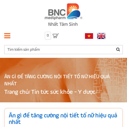
0
ĂN GÌ ĐỂ TĂNG CƯỜNG NỘI TIẾT TỐ NỮ HIỆU QUẢ
NHẤT
Trang chủ
Tin tức sức khỏe - Y dược
/
Ăn gì để tăng cường nội tiết tố nữ hiệu quả
nhất