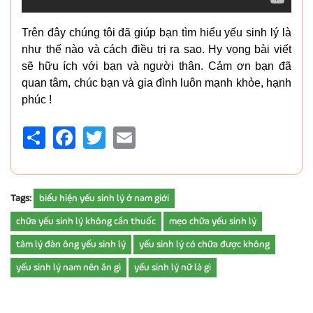
Trên đây chúng tôi đã giúp bạn tìm hiểu yếu sinh lý là
như thế nào và cách điều trị ra sao. Hy vọng bài viết
sẽ hữu ích với bạn và người thân. Cảm ơn bạn đã
quan tâm, chúc bạn và gia đình luôn mạnh khỏe, hạnh
phúc !
Share
Facebook
Twitter
Email
Tags:
biểu hiện yếu sinh lý ở nam giới
chữa yếu sinh lý không cần thuốc
mẹo chữa yếu sinh lý
tâm lý đàn ông yếu sinh lý
yếu sinh lý có chữa được không
yếu sinh lý nam nên ăn gì
yếu sinh lý nữ là gì