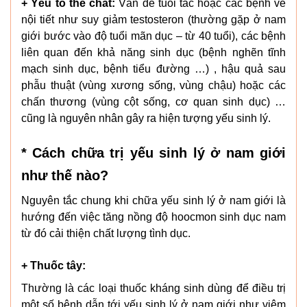
+ Yếu tố thể chất:
Vấn đề tuổi tác hoặc các bệnh về
nội tiết như suy giảm testosteron (thường gặp ở nam
giới bước vào độ tuổi mãn dục – từ 40 tuổi), các bệnh
liên quan đến khả năng sinh dục (bệnh nghẽn tĩnh
mạch sinh dục, bệnh tiểu đường …) , hậu quả sau
phẫu thuật (vùng xương sống, vùng chậu) hoặc các
chấn thương (vùng cột sống, cơ quan sinh dục) …
cũng là nguyên nhân gây ra hiện tượng yếu sinh lý.
* Cách chữa trị yếu sinh lý ở nam giới
như thế nào?
Nguyên tắc chung khi chữa yếu sinh lý ở nam giới là
hướng đến việc tăng nồng độ hoocmon sinh dục nam
từ đó cải thiện chất lượng tình dục.
+ Thuốc tây:
Thường là các loại thuốc kháng sinh dùng để điều trị
một số bệnh dẫn tới yếu sinh lý ở nam giới như viêm