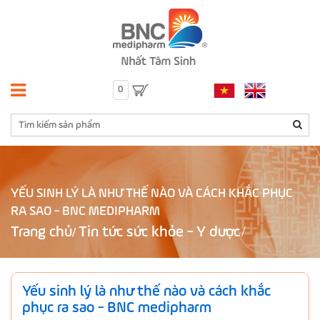
0
YẾU SINH LÝ LÀ NHƯ THẾ NÀO VÀ CÁCH KHẮC PHỤC
RA SAO - BNC MEDIPHARM
Trang chủ
Tin tức sức khỏe - Y dược
/
Yếu sinh lý là như thế nào và cách khắc
phục ra sao - BNC medipharm