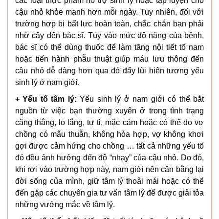
các loại thực phẩm hỗ trợ sinh lý hoặc tập luyện cho
cậu nhỏ khỏe mạnh hơn mỗi ngày. Tuy nhiên, đối với
trường hợp bị bất lực hoàn toàn, chắc chắn bạn phải
nhờ cậy đến bác sĩ. Tùy vào mức độ nặng của bệnh,
bác sĩ có thể dùng thuốc để làm tăng nội tiết tố nam
hoặc tiến hành phẫu thuật giúp máu lưu thông đến
cậu nhỏ dễ dàng hơn qua đó đẩy lùi hiện tượng yếu
sinh lý ở nam giới.
+ Yếu tố tâm lý:
Yếu sinh lý ở nam giới có thể bắt
nguồn từ việc bạn thường xuyên ở trong tình trạng
căng thẳng, lo lắng, tự ti, mặc cảm hoặc có thể do vợ
chồng có mâu thuẫn, không hòa hợp, vợ không khơi
gợi được cảm hứng cho chồng … tất cả những yếu tố
đó đều ảnh hưởng đến độ “nhạy” của cậu nhỏ. Do đó,
khi rơi vào trường hợp này, nam giới nên cân bằng lại
đời sống của mình, giữ tâm lý thoải mái hoặc có thể
đến gặp các chuyên gia tư vấn tâm lý để được giải tỏa
những vướng mắc về tâm lý.