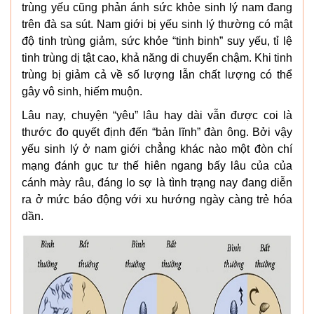
trùng yếu cũng phản ánh sức khỏe sinh lý nam đang
trên đà sa sút. Nam giới bị yếu sinh lý thường có mật
độ tinh trùng giảm, sức khỏe “tinh binh” suy yếu, tỉ lệ
tinh trùng dị tật cao, khả năng di chuyển chậm. Khi tinh
trùng bị giảm cả về số lượng lẫn chất lượng có thể
gây vô sinh, hiếm muộn.
Lâu nay, chuyện “yêu” lâu hay dài vẫn được coi là
thước đo quyết định đến “bản lĩnh” đàn ông. Bởi vậy
yếu sinh lý ở nam giới chẳng khác nào một đòn chí
mạng đánh gục tư thế hiên ngang bấy lâu của của
cánh mày râu, đáng lo sợ là tình trạng nay đang diễn
ra ở mức báo động với xu hướng ngày càng trẻ hóa
dần.