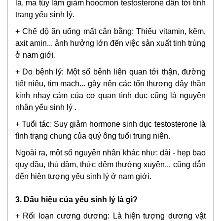
lá, ma túy làm giảm hoocmon testosterone dẫn tới tình
trạng yếu sinh lý.
+ Chế độ ăn uống mất cân bằng: Thiếu vitamin, kẽm,
axit amin... ảnh hưởng lớn đến việc sản xuất tinh trùng
ở nam giới.
+ Do bệnh lý: Một số bệnh liên quan tới thận, đường
tiết niệu, tim mạch... gây nên các tổn thương dây thần
kinh nhạy cảm của cơ quan tình dục cũng là nguyên
nhân yếu sinh lý .
+ Tuổi tác: Suy giảm hormone sinh dục testosterone là
tình trạng chung của quý ông tuổi trung niên.
Ngoài ra, một số nguyên nhân khác như: dài - hẹp bao
quy đầu, thủ dâm, thức đêm thường xuyên... cũng dẫn
đến hiện tượng yếu sinh lý ở nam giới.
3. Dấu hiệu của yếu sinh lý là gì?
+ Rối loạn cương dương: Là hiện tượng dương vật