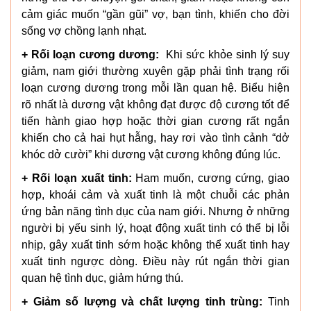
cảm giác muốn “gần gũi” vợ, bạn tình, khiến cho đời
sống vợ chồng lạnh nhạt.
+ Rối loạn cương dương:
Khi sức khỏe sinh lý suy
giảm, nam giới thường xuyên gặp phải tình trạng rối
loạn cương dương trong mỗi lần quan hệ. Biểu hiện
rõ nhất là dương vật không đạt được độ cương tốt để
tiến hành giao hợp hoặc thời gian cương rất ngắn
khiến cho cả hai hụt hẫng, hay rơi vào tình cảnh “dở
khóc dở cười” khi dương vật cương không đúng lúc.
+ Rối loạn xuất tinh:
Ham muốn, cương cứng, giao
hợp, khoái cảm và xuất tinh là một chuỗi các phản
ứng bản năng tình dục của nam giới. Nhưng ở những
người bị yếu sinh lý, hoạt động xuất tinh có thể bị lỗi
nhịp, gây xuất tinh sớm hoặc không thể xuất tinh hay
xuất tinh ngược dòng. Điều này rút ngắn thời gian
quan hệ tình dục, giảm hứng thú.
+ Giảm số lượng và chất lượng tinh trùng:
Tinh