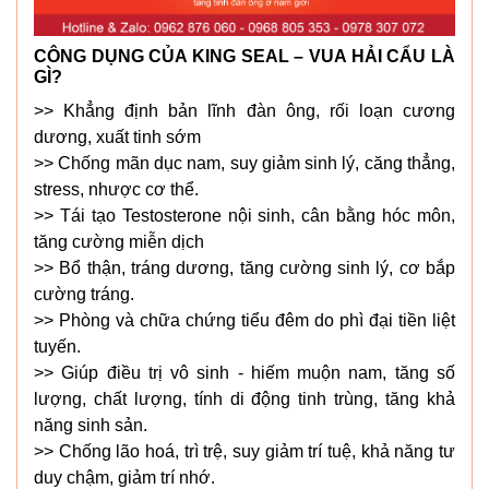
CÔNG DỤNG CỦA KING SEAL – VUA HẢI CẨU LÀ
GÌ?
>> Khẳng định bản lĩnh đàn ông, rối loạn cương
dương, xuất tinh sớm
>> Chống mãn dục nam, suy giảm sinh lý, căng thẳng,
stress, nhược cơ thể.
>> Tái tạo Testosterone nội sinh, cân bằng hóc môn,
tăng cường miễn dịch
>> Bổ thận, tráng dương, tăng cường sinh lý, cơ bắp
cường tráng.
>> Phòng và chữa chứng tiểu đêm do phì đại tiền liệt
tuyến.
>> Giúp điều trị vô sinh - hiếm muộn nam, tăng số
lượng, chất lượng, tính di động tinh trùng, tăng khả
năng sinh sản.
>> Chống lão hoá, trì trệ, suy giảm trí tuệ, khả năng tư
duy chậm, giảm trí nhớ.