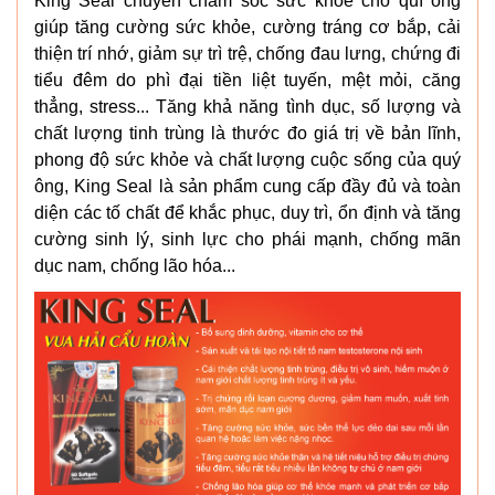
King Seal chuyên chăm sóc sức khỏe cho quí ông
giúp tăng cường sức khỏe, cường tráng cơ bắp, cải
thiện trí nhớ, giảm sự trì trệ, chống đau lưng, chứng đi
tiểu đêm do phì đại tiền liệt tuyến, mệt mỏi, căng
thẳng, stress... Tăng khả năng tình dục, số lượng và
chất lượng tinh trùng là thước đo giá trị về bản lĩnh,
phong độ sức khỏe và chất lượng cuộc sống của quý
ông, King Seal là sản phẩm cung cấp đầy đủ và toàn
diện các tố chất để khắc phục, duy trì, ổn định và tăng
cường sinh lý, sinh lực cho phái mạnh, chống mãn
dục nam, chống lão hóa...