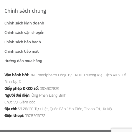
Chính sách chung
Chính sách kinh doanh
Chính sách vận chuyển
Chính sách bảo hành
Chính sách bảo mật
Hướng dẫn mua hàng
Vận hành bởi:
BNC medipharm Công Ty TNHH Thương Mại Dịch Vụ Y Tế
Bình Nghĩa
Giấy phép ĐKKD số:
0104907829
Người đại diện:
Ông Phan Đăng Bình
Chức vụ: Giám đốc
Địa chỉ:
Số 26/130 Tựu Liệt, Quốc Bảo, Văn Điển, Thanh Trì, Hà Nội
Điện thoại:
0978.307.072