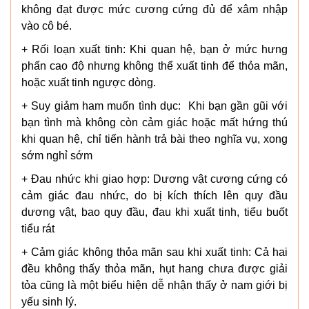
không đạt được mức cương cứng đủ để xâm nhập
vào cô bé.
+ Rối loạn xuất tinh: Khi quan hệ, bạn ở mức hưng
phấn cao độ nhưng không thể xuất tinh để thỏa mãn,
hoặc xuất tinh ngược dòng.
+ Suy giảm ham muốn tình dục: Khi bạn gần gũi với
bạn tình mà không còn cảm giác hoặc mất hứng thú
khi quan hệ, chỉ tiến hành trả bài theo nghĩa vụ, xong
sớm nghỉ sớm
+ Đau nhức khi giao hợp: Dương vật cương cứng có
cảm giác đau nhức, do bị kích thích lên quy đầu
dương vật, bao quy đầu, đau khi xuất tinh, tiểu buốt
tiểu rát
+ Cảm giác không thỏa mãn sau khi xuất tinh: Cả hai
đều không thấy thỏa mãn, hụt hang chưa được giải
tỏa cũng là một biểu hiện dễ nhận thấy ở nam giới bị
yếu sinh lý.