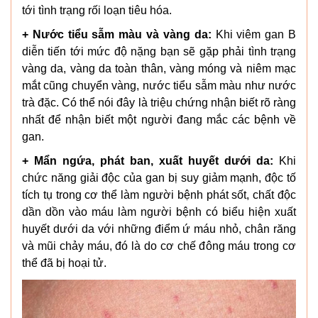
tới tình trạng rối loạn tiêu hóa.
+ Nước tiểu sẫm màu và vàng da:
Khi viêm gan B
diễn tiến tới mức độ nặng bạn sẽ gặp phải tình trạng
vàng da, vàng da toàn thân, vàng móng và niêm mạc
mắt cũng chuyển vàng, nước tiểu sẫm màu như nước
trà đặc. Có thể nói đây là triệu chứng nhận biết rõ ràng
nhất để nhận biết một người đang mắc các bệnh về
gan.
+ Mẩn ngứa, phát ban, xuất huyết dưới da:
Khi
chức năng giải độc của gan bị suy giảm mạnh, độc tố
tích tụ trong cơ thể làm người bệnh phát sốt, chất độc
dần dồn vào máu làm người bệnh có biểu hiện xuất
huyết dưới da với những điểm ứ máu nhỏ, chân răng
và mũi chảy máu, đó là do cơ chế đông máu trong cơ
thể đã bị hoại tử.