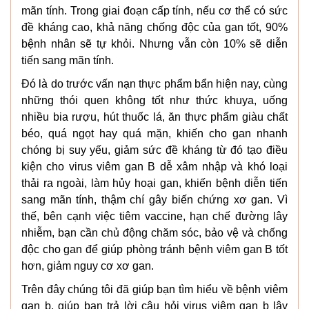
mãn tính. Trong giai đoạn cấp tính, nếu cơ thể có sức
đề kháng cao, khả năng chống độc của gan tốt, 90%
bệnh nhân sẽ tự khỏi. Nhưng vẫn còn 10% sẽ diễn
tiến sang mãn tính.
Đó là do trước vấn nạn thực phẩm bẩn hiện nay, cùng
những thói quen không tốt như thức khuya, uống
nhiều bia rượu, hút thuốc lá, ăn thực phẩm giàu chất
béo, quá ngọt hay quá mặn, khiến cho gan nhanh
chóng bị suy yếu, giảm sức đề kháng từ đó tạo điều
kiện cho virus viêm gan B dễ xâm nhập và khó loại
thải ra ngoài, làm hủy hoại gan, khiến bệnh diễn tiến
sang mãn tính, thậm chí gây biến chứng xơ gan. Vì
thế, bên cạnh việc tiêm vaccine, hạn chế đường lây
nhiễm, bạn cần chủ động chăm sóc, bảo vệ và chống
độc cho gan để giúp phòng tránh bệnh viêm gan B tốt
hơn, giảm nguy cơ xơ gan.
Trên đây chúng tôi đã giúp bạn tìm hiểu về bệnh viêm
gan b, giúp bạn trả lời câu hỏi virus viêm gan b lây