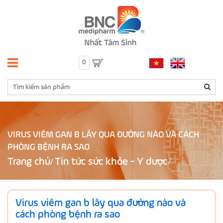
0
VIRUS VIÊM GAN B LÂY QUA ĐƯỜNG NÀO VÀ CÁCH
PHÒNG BỆNH RA SAO
Trang chủ
Tin tức sức khỏe - Y dược
/
Virus viêm gan b lây qua đường nào và
cách phòng bệnh ra sao