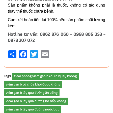
Sản phẩm không phải là thuốc, không có tác dụng
thay thế thuốc chữa bệnh.
Cam kết hoàn tiền lại 100% nếu sản phẩm chất lượng
kém.
Hotline tư vấn: 0962 876 060 - 0968 805 353 -
0978 307 072
Share
Facebook
Twitter
Email
Tags:
tiêm phòng viêm gan b rồi có bị lây không
viêm gan b có chữa khỏi được không
viêm gan b lây qua đường ăn uống
viêm gan b lây qua đường hô hấp không
viêm gan b lây qua đường nước bọt