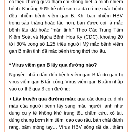
có triệu chứng gì và thậm chí không biết là mình nhiễm
bệnh. Khoảng 90% trẻ nhỏ sinh ra đã có mẹ mắc bệnh
đều nhiễm bệnh viêm gan B. Khi bạn nhiễm HBV
trong sáu tháng hoặc lâu hơn, bạn được coi là mắc
bệnh lâu dài hoặc “mãn tính.” Theo Các Trung Tâm
Kiểm Soát và Ngừa Bệnh Hoa Kỳ (CDC), khoảng 20
tới 30% trong số 1.25 triệu người Mỹ mắc bệnh viêm
gan B mãn tính đã mắc bệnh trong thời thơ ấu.
* Virus viêm gan B lây qua đường nào?
Nguyên nhân dẫn đến bệnh viêm gan B là do gan bị
virus viêm gan B tấn công. Virus viêm gan B xâm nhập
vào cơ thể qua 3 con đường:
+ Lây truyền qua đường máu:
qua các dụng cụ dính
máu của người bệnh lây sang máu người lành như
dụng cụ y tế không khử trùng tốt, châm cứu, xỏ tai,
dùng chung bơm kim tiêm, dao cạo râu, bàn chải đánh
rang, bấm móng tay… Virus HBV sống rất dai, thậm