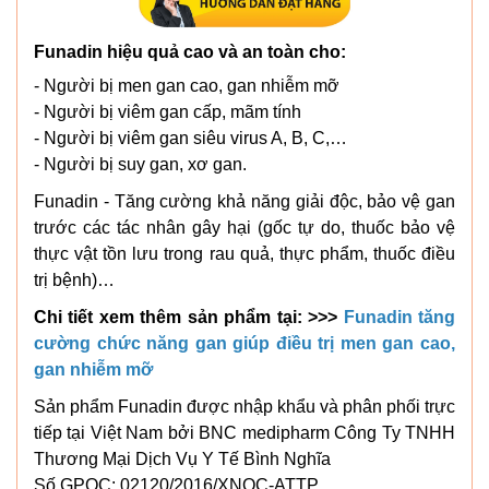
Funadin hiệu quả cao và an toàn cho:
- Người bị men gan cao, gan nhiễm mỡ
- Người bị viêm gan cấp, mãm tính
- Người bị viêm gan siêu virus A, B, C,…
- Người bị suy gan, xơ gan.
Funadin - Tăng cường khả năng giải độc, bảo vệ gan
trước các tác nhân gây hại (gốc tự do, thuốc bảo vệ
thực vật tồn lưu trong rau quả, thực phẩm, thuốc điều
trị bệnh)…
Chi tiết xem thêm sản phẩm tại: >>>
Funadin tăng
cường chức năng gan giúp điều trị men gan cao,
gan nhiễm mỡ
Sản phẩm Funadin được nhập khẩu và phân phối trực
tiếp tại Việt Nam bởi BNC medipharm Công Ty TNHH
Thương Mại Dịch Vụ Y Tế Bình Nghĩa
Số GPQC: 02120/2016/XNQC-ATTP