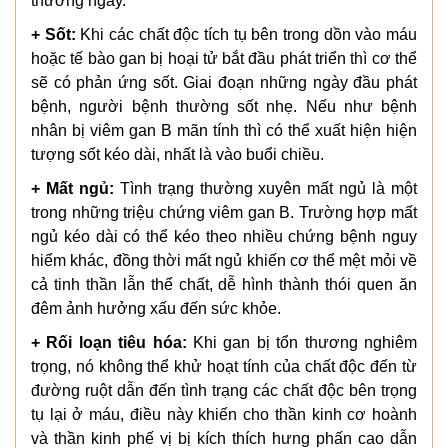
thường ngày.
+ Sốt:
Khi các chất độc tích tụ bên trong dồn vào máu
hoặc tế bào gan bị hoại tử bắt đầu phát triển thì cơ thể
sẽ có phản ứng sốt. Giai đoạn những ngày đầu phát
bệnh, người bệnh thường sốt nhẹ. Nếu như bệnh
nhân bị viêm gan B mãn tính thì có thể xuất hiện hiện
tượng sốt kéo dài, nhất là vào buổi chiều.
+ Mất ngủ:
Tình trạng thường xuyên mất ngủ là một
trong những triệu chứng viêm gan B. Trường hợp mất
ngủ kéo dài có thể kéo theo nhiều chứng bệnh nguy
hiểm khác, đồng thời mất ngủ khiến cơ thể mệt mỏi về
cả tinh thần lẫn thể chất, dễ hình thành thói quen ăn
đêm ảnh hưởng xấu đến sức khỏe.
+ Rối loạn tiêu hóa:
Khi gan bị tổn thương nghiêm
trọng, nó không thể khử hoạt tính của chất độc đến từ
đường ruột dẫn đến tình trạng các chất độc bên trọng
tụ lại ở máu, điều này khiến cho thần kinh cơ hoành
và thần kinh phế vị bị kích thích hưng phấn cao dẫn