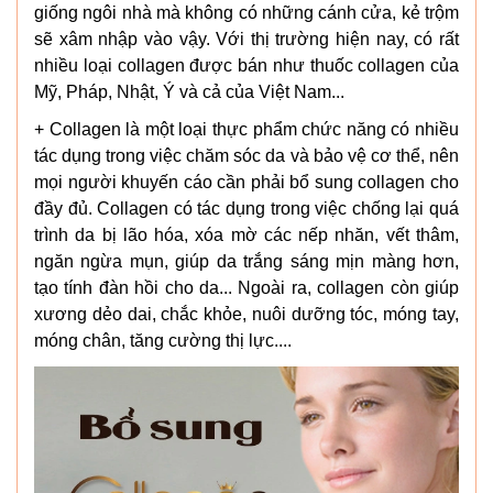
giống ngôi nhà mà không có những cánh cửa, kẻ trộm
sẽ xâm nhập vào vậy. Với thị trường hiện nay, có rất
nhiều loại collagen được bán như thuốc collagen của
Mỹ, Pháp, Nhật, Ý và cả của Việt Nam...
+ Collagen là một loại thực phẩm chức năng có nhiều
tác dụng trong việc chăm sóc da và bảo vệ cơ thể, nên
mọi người khuyến cáo cần phải bổ sung collagen cho
đầy đủ. Collagen có tác dụng trong việc chống lại quá
trình da bị lão hóa, xóa mờ các nếp nhăn, vết thâm,
ngăn ngừa mụn, giúp da trắng sáng mịn màng hơn,
tạo tính đàn hồi cho da... Ngoài ra, collagen còn giúp
xương dẻo dai, chắc khỏe, nuôi dưỡng tóc, móng tay,
móng chân, tăng cường thị lực....