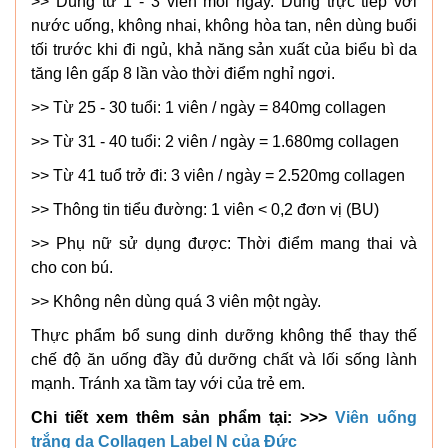
>> Dùng từ 1 - 3 viên mỗi ngày. Dùng trực tiếp với
nước uống, không nhai, không hòa tan, nên dùng buổi
tối trước khi đi ngủ, khả năng sản xuất của biểu bì da
tăng lên gấp 8 lần vào thời điểm nghỉ ngơi.
>> Từ 25 - 30 tuổi: 1 viên / ngày = 840mg collagen
>> Từ 31 - 40 tuổi: 2 viên / ngày = 1.680mg collagen
>> Từ 41 tuổ trở đi: 3 viên / ngày = 2.520mg collagen
>> Thông tin tiểu đường: 1 viên < 0,2 đơn vị (BU)
>> Phụ nữ sử dụng được: Thời điểm mang thai và
cho con bú.
>> Không nên dùng quá 3 viên một ngày.
Thực phẩm bổ sung dinh dưỡng không thể thay thế
chế độ ăn uống đầy đủ dưỡng chất và lối sống lành
mạnh. Tránh xa tầm tay với của trẻ em.
Chi tiết xem thêm sản phẩm tại: >>>
Viên uống
trắng da Collagen Label N của Đức