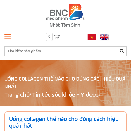
0
UỐNG COLLAGEN THẾ NÀO CHO ĐÚNG CÁCH HIỆU QUẢ
NHẤT
Trang chủ
Tin tức sức khỏe - Y dược
/
Uống collagen thế nào cho đúng cách hiệu
quả nhất