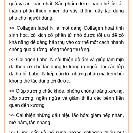
quả và an toàn nhất. Sản phẩm được bào chế từ các
thành phần thiên nhiên do vậy không gây tác dụng
phụ cho người dùng.
>> Collagen label N là một dạng Collagen hoạt tính
sinh học, có kích cỡ phân tử nhỏ được tối ưu để có
khả năng dễ dàng hấp thụ vào cơ thể một cách nhanh
chóng qua đường uống thông thường.
>> Collagen Label N cải thiện độ ẩm và giúp làm mịn
da theo cơ chế tác dụng từ trong ra ngoài: tại các lớp
da hạ bì, Label-N tiếp cận tới những phần mà kem bôi
không thể tác dụng tới được.
>> Giúp xương chắc khỏe, phòng chống loãng xương,
xốp xương, ngăn ngừa và giảm thiểu các bệnh liên
quan đến xương
>> Cải thiện những dấu hiệu lão hóa: giảm nếp nhăn,
mờ nám, tàn nhang
>> Cung cấp và bổ sung lượng collagen thiếu hụt