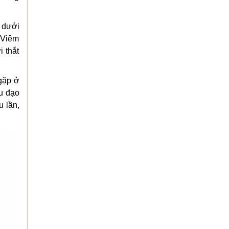
n dưới
… Viêm
 thắt
 gặp ở
ệu đạo
u lần,