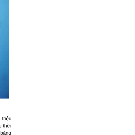
 triệu
p thời
 bàng