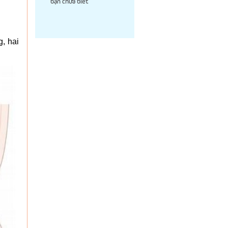
bạn chưa biết
g, hai