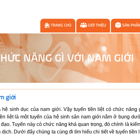
TRANG CHỦ
GIỚI THIỆU
SẢN PHẨ
CHỨC NĂNG GÌ VỚI NAM GIỚI
m giới
a hệ sinh dục của nam giới. Vậy tuyến tiền liệt có chức năng 
iền liệt là một tuyến của hệ sinh sản nam giới nằm ở bụng dư
đạo. Tuyến này có chức năng khá quan trọng, đó chính là kiểm
dịch. Dưới đây chúng ta cùng đi tìm hiểu chi tiết về tuyến tiền l