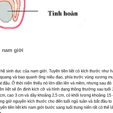
i nam giới
 hệ sinh dục của nam giới. Tuyến tiền liệt có kích thước như h
ng quang và bao quanh ống niệu đạo, phía trước vùng xương mu
hạt đậu. Ở thời niên thiếu nó lớn dần lên và mềm, nhưng sau đó
iền liệt sẽ ổn định kích cỡ và hình dạng thông thường sau tuổi
 4cm, cao 3 cm và dầy khoảng 2,5 cm, có khối lượng khoảng 15 
ng giữ nguyên kích thước cho đến tuổi ngủ tuần và bắt đầu to
n tiền liệt khi nam giới bước sang tuổi trung niên rất có thể là