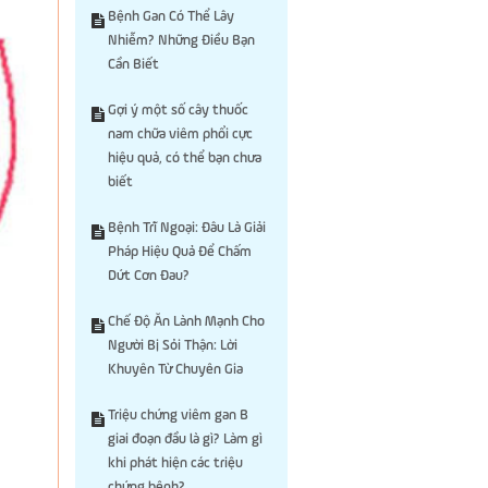
Bệnh Gan Có Thể Lây
Nhiễm? Những Điều Bạn
Cần Biết
Gợi ý một số cây thuốc
nam chữa viêm phổi cực
hiệu quả, có thể bạn chưa
biết
Bệnh Trĩ Ngoại: Đâu Là Giải
Pháp Hiệu Quả Để Chấm
Dứt Cơn Đau?
Chế Độ Ăn Lành Mạnh Cho
Người Bị Sỏi Thận: Lời
Khuyên Từ Chuyên Gia
Triệu chứng viêm gan B
giai đoạn đầu là gì? Làm gì
khi phát hiện các triệu
chứng bệnh?