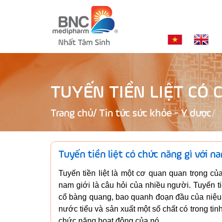
TUYẾN TIỀN LIỆT CÓ 
Trang chủ
/
Tin tức sức khỏe - Y dược
Tuyến tiền liệt có chức năng gì với na
Tuyến tiền liệt là một cơ quan quan trọng củ
nam giới là câu hỏi của nhiều người. Tuyến t
cổ bàng quang, bao quanh đoạn đầu của niệu 
nước tiểu và sản xuất một số chất có trong tinh 
chức năng hoạt động của nó.