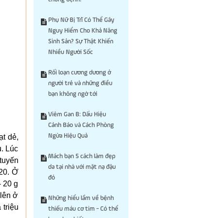
Phụ Nữ Bị Trĩ Có Thể Gây
Nguy Hiểm Cho Khả Năng
Sinh Sản? Sự Thật Khiến
Nhiều Người Sốc
Rối loạn cương dương ở
người trẻ và những điều
bạn không ngờ tới
Viêm Gan B: Dấu Hiệu
Cảnh Báo và Cách Phòng
ạt dẻ,
Ngừa Hiệu Quả
. Lúc
Mách bạn 5 cách làm đẹp
 tuyến
da tại nhà với mặt nạ đậu
 20. Ở
đỏ
- 20 g
 lên ở
Những hiểu lầm về bệnh
 triệu
thiếu máu cơ tim - Có thể