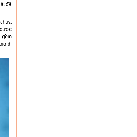
hặt để
 chứa
t được
nh gồm
ăng di