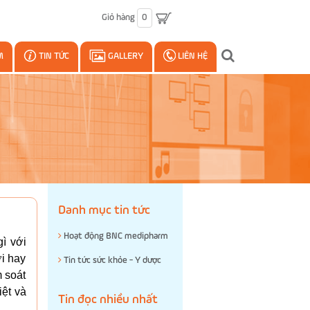
Giỏ hàng
0
M
TIN TỨC
GALLERY
LIÊN HỆ
Danh mục tin tức
Hoạt động BNC medipharm
gì với
ới hay
Tin tức sức khỏe - Y dược
 soát
iệt và
Tin đọc nhiều nhất