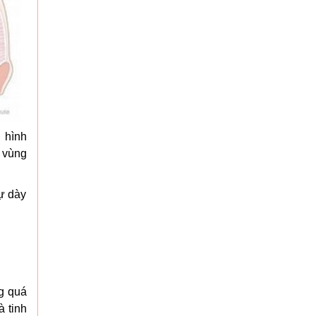
i hình
, vùng
sự dày
g quá
à tinh