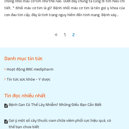
chống nhồi máu cơ tim như thế nào. Dưới đây chúng ta cùng đi tìm hiểu chi
tiết. * Nhồi máu cơ tim là gì? Bệnh nhồi máu cơ tim là tên gọi y khoa của
cơn đau tim cấp, đây là tình trạng nguy hiểm đến tính mạng. Bệnh xảy...
1
2
Danh mục tin tức
Hoạt động BNC medipharm
Tin tức sức khỏe - Y dược
Tin đọc nhiều nhất
Bệnh Gan Có Thể Lây Nhiễm? Những Điều Bạn Cần Biết
Gợi ý một số cây thuốc nam chữa viêm phổi cực hiệu quả, có
thể bạn chưa biết