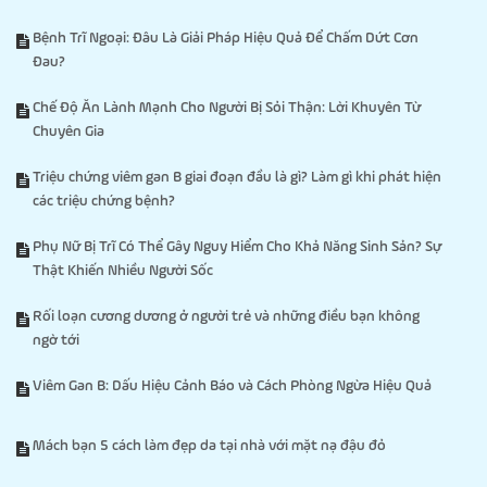
Bệnh Trĩ Ngoại: Đâu Là Giải Pháp Hiệu Quả Để Chấm Dứt Cơn
Đau?
Chế Độ Ăn Lành Mạnh Cho Người Bị Sỏi Thận: Lời Khuyên Từ
Chuyên Gia
Triệu chứng viêm gan B giai đoạn đầu là gì? Làm gì khi phát hiện
các triệu chứng bệnh?
Phụ Nữ Bị Trĩ Có Thể Gây Nguy Hiểm Cho Khả Năng Sinh Sản? Sự
Thật Khiến Nhiều Người Sốc
Rối loạn cương dương ở người trẻ và những điều bạn không
ngờ tới
Viêm Gan B: Dấu Hiệu Cảnh Báo và Cách Phòng Ngừa Hiệu Quả
Mách bạn 5 cách làm đẹp da tại nhà với mặt nạ đậu đỏ