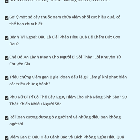
Bệnh Gan Có Thể Lây Nhiễm? Những Điều Bạn Cần Biết
Gợi ý một số cây thuốc nam chữa viêm phổi cực hiệu quả, có
thể bạn chưa biết
Bệnh Trĩ Ngoại: Đâu Là Giải Pháp Hiệu Quả Để Chấm Dứt Cơn
Đau?
Chế Độ Ăn Lành Mạnh Cho Người Bị Sỏi Thận: Lời Khuyên Từ
Chuyên Gia
Triệu chứng viêm gan B giai đoạn đầu là gì? Làm gì khi phát hiện
các triệu chứng bệnh?
Phụ Nữ Bị Trĩ Có Thể Gây Nguy Hiểm Cho Khả Năng Sinh Sản? Sự
Thật Khiến Nhiều Người Sốc
Rối loạn cương dương ở người trẻ và những điều bạn không
ngờ tới
Viêm Gan B: Dấu Hiệu Cảnh Báo và Cách Phòng Ngừa Hiệu Quả