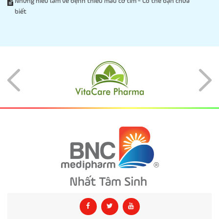
Những hiểu lầm về bệnh thiếu máu cơ tim - Có thể bạn chưa
biết