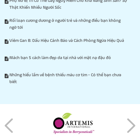
Phụ Nữ Bị Trĩ Có Thể Gây Nguy Hiểm Cho Khả Năng Sinh Sản? Sự
Thật Khiến Nhiều Người Sốc
Rối loạn cương dương ở người trẻ và những điều bạn không
ngờ tới
Viêm Gan B: Dấu Hiệu Cảnh Báo và Cách Phòng Ngừa Hiệu Quả
Mách bạn 5 cách làm đẹp da tại nhà với mặt nạ đậu đỏ
Những hiểu lầm về bệnh thiếu máu cơ tim - Có thể bạn chưa
biết