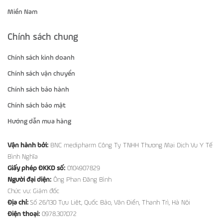
Miền Nam
Chính sách chung
Chính sách kinh doanh
Chính sách vận chuyển
Chính sách bảo hành
Chính sách bảo mật
Hướng dẫn mua hàng
Vận hành bởi:
BNC medipharm Công Ty TNHH Thương Mại Dịch Vụ Y Tế
Bình Nghĩa
Giấy phép ĐKKD số:
0104907829
Người đại diện:
Ông Phan Đăng Bình
Chức vụ: Giám đốc
Địa chỉ:
Số 26/130 Tựu Liệt, Quốc Bảo, Văn Điển, Thanh Trì, Hà Nội
Điện thoại:
0978.307.072