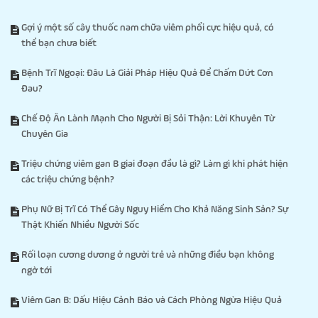
Gợi ý một số cây thuốc nam chữa viêm phổi cực hiệu quả, có
thể bạn chưa biết
Bệnh Trĩ Ngoại: Đâu Là Giải Pháp Hiệu Quả Để Chấm Dứt Cơn
Đau?
Chế Độ Ăn Lành Mạnh Cho Người Bị Sỏi Thận: Lời Khuyên Từ
Chuyên Gia
Triệu chứng viêm gan B giai đoạn đầu là gì? Làm gì khi phát hiện
các triệu chứng bệnh?
Phụ Nữ Bị Trĩ Có Thể Gây Nguy Hiểm Cho Khả Năng Sinh Sản? Sự
Thật Khiến Nhiều Người Sốc
Rối loạn cương dương ở người trẻ và những điều bạn không
ngờ tới
Viêm Gan B: Dấu Hiệu Cảnh Báo và Cách Phòng Ngừa Hiệu Quả