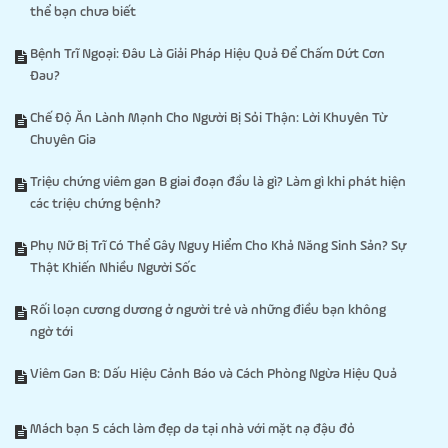
thể bạn chưa biết
Bệnh Trĩ Ngoại: Đâu Là Giải Pháp Hiệu Quả Để Chấm Dứt Cơn
Đau?
Chế Độ Ăn Lành Mạnh Cho Người Bị Sỏi Thận: Lời Khuyên Từ
Chuyên Gia
Triệu chứng viêm gan B giai đoạn đầu là gì? Làm gì khi phát hiện
các triệu chứng bệnh?
Phụ Nữ Bị Trĩ Có Thể Gây Nguy Hiểm Cho Khả Năng Sinh Sản? Sự
Thật Khiến Nhiều Người Sốc
Rối loạn cương dương ở người trẻ và những điều bạn không
ngờ tới
Viêm Gan B: Dấu Hiệu Cảnh Báo và Cách Phòng Ngừa Hiệu Quả
Mách bạn 5 cách làm đẹp da tại nhà với mặt nạ đậu đỏ