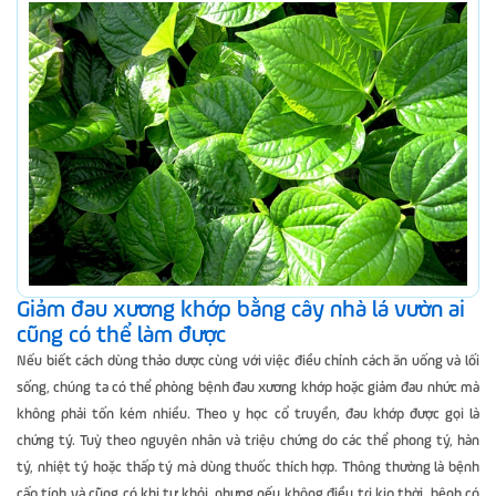
Giảm đau xương khớp bằng cây nhà lá vườn ai
cũng có thể làm được
Nếu biết cách dùng thảo dược cùng với việc điều chỉnh cách ăn uống và lối
sống, chúng ta có thể phòng bệnh đau xương khớp hoặc giảm đau nhức mà
không phải tốn kém nhiều. Theo y học cổ truyền, đau khớp được gọi là
chứng tý. Tuỳ theo nguyên nhân và triệu chứng do các thể phong tý, hàn
tý, nhiệt tý hoặc thấp tý mà dùng thuốc thích hợp. Thông thường là bệnh
cấp tính và cũng có khi tự khỏi, nhưng nếu không điều trị kịp thời, bệnh có