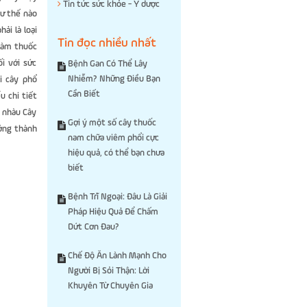
Tin tức sức khỏe - Y dược
hư thế nào
ải là loại
Tin đọc nhiều nhất
 làm thuốc
i với sức
Bệnh Gan Có Thể Lây
Nhiễm? Những Điều Bạn
i cây phổ
Cần Biết
u chi tiết
ả nhàu Cây
Gợi ý một số cây thuốc
ưởng thành
nam chữa viêm phổi cực
hiệu quả, có thể bạn chưa
biết
Bệnh Trĩ Ngoại: Đâu Là Giải
Pháp Hiệu Quả Để Chấm
Dứt Cơn Đau?
Chế Độ Ăn Lành Mạnh Cho
Người Bị Sỏi Thận: Lời
Khuyên Từ Chuyên Gia