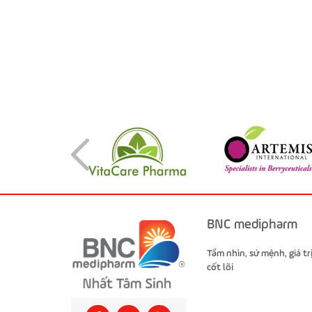
BNC medipharm
Tầm nhìn, sứ mệnh, giá tr
cốt lõi