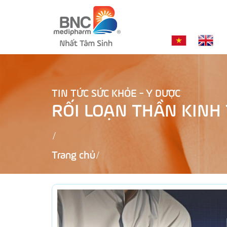
TIN TỨC SỨC KHỎE - Y DƯỢC
RỐI LOẠN THẦN KINH
Trang chủ