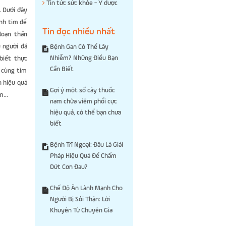
Tin tức sức khỏe - Y dược
. Dưới đây
inh tim để
Tin đọc nhiều nhất
 loạn thần
u người đã
Bệnh Gan Có Thể Lây
Nhiễm? Những Điều Bạn
biết thực
Cần Biết
 cùng tìm
n hiệu quả
Gợi ý một số cây thuốc
m...
nam chữa viêm phổi cực
hiệu quả, có thể bạn chưa
biết
Bệnh Trĩ Ngoại: Đâu Là Giải
Pháp Hiệu Quả Để Chấm
Dứt Cơn Đau?
Chế Độ Ăn Lành Mạnh Cho
Người Bị Sỏi Thận: Lời
Khuyên Từ Chuyên Gia