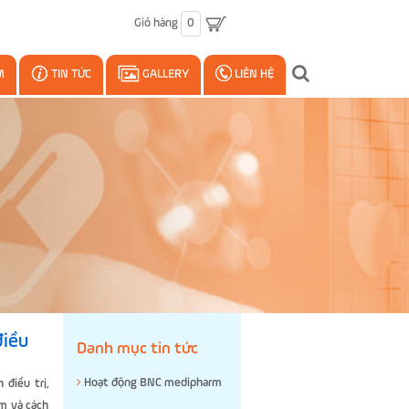
Giỏ hàng
0
M
TIN TỨC
GALLERY
LIÊN HỆ
điều
Danh mục tin tức
Hoạt động BNC medipharm
 điều trị,
im và cách