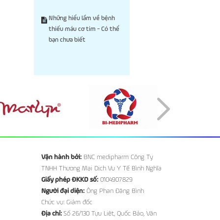
Những hiểu lầm về bệnh
thiếu máu cơ tim - Có thể
bạn chưa biết
Vận hành bởi:
BNC medipharm Công Ty
TNHH Thương Mại Dịch Vụ Y Tế Bình Nghĩa
Giấy phép ĐKKD số:
0104907829
Người đại diện:
Ông Phan Đăng Bình
Chức vụ: Giám đốc
Địa chỉ:
Số 26/130 Tựu Liệt, Quốc Bảo, Văn