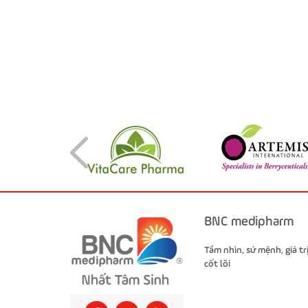
BNC medipharm
Tầm nhìn, sứ mệnh, giá tr
cốt lõi