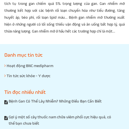
tích tụ trong gan chiếm quá 5% trọng lượng của gan. Gan nhiễm mỡ
thường kết hợp với các bệnh rối loạn chuyển hóa như tiểu đường, tăng
huyết áp, béo phì, rối loạn lipid máu… Bệnh gan nhiễm mỡ thường xuất
hiện ở những người có lối sống thiếu vận động và ăn uống bất hợp lý, quá
thừa năng lượng. Gan nhiễm mỡ ở hầu hết các trường hợp chỉ là một...
Danh mục tin tức
Hoạt động BNC medipharm
Tin tức sức khỏe - Y dược
Tin đọc nhiều nhất
Bệnh Gan Có Thể Lây Nhiễm? Những Điều Bạn Cần Biết
Gợi ý một số cây thuốc nam chữa viêm phổi cực hiệu quả, có
thể bạn chưa biết