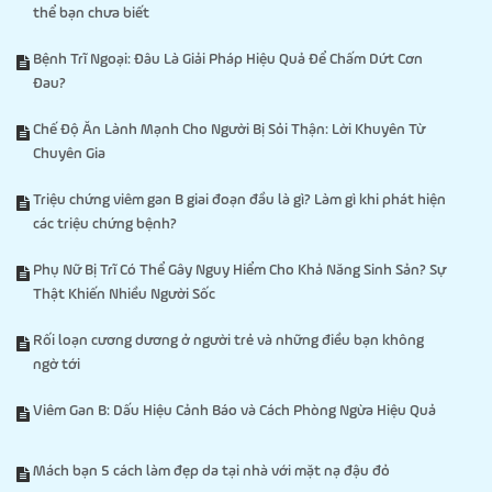
thể bạn chưa biết
Bệnh Trĩ Ngoại: Đâu Là Giải Pháp Hiệu Quả Để Chấm Dứt Cơn
Đau?
Chế Độ Ăn Lành Mạnh Cho Người Bị Sỏi Thận: Lời Khuyên Từ
Chuyên Gia
Triệu chứng viêm gan B giai đoạn đầu là gì? Làm gì khi phát hiện
các triệu chứng bệnh?
Phụ Nữ Bị Trĩ Có Thể Gây Nguy Hiểm Cho Khả Năng Sinh Sản? Sự
Thật Khiến Nhiều Người Sốc
Rối loạn cương dương ở người trẻ và những điều bạn không
ngờ tới
Viêm Gan B: Dấu Hiệu Cảnh Báo và Cách Phòng Ngừa Hiệu Quả
Mách bạn 5 cách làm đẹp da tại nhà với mặt nạ đậu đỏ