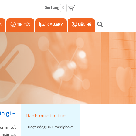
Giỏ hàng
0
M
TIN TỨC
GALLERY
LIÊN HỆ
n gì -
Danh mục tin tức
Hoạt động BNC medipharm
món ăn tốt
g máu cao