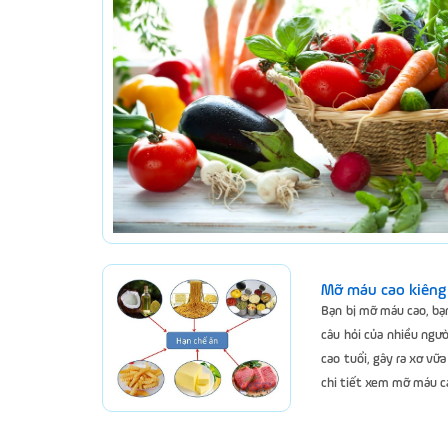
Mỡ máu cao kiêng 
Bạn bị mỡ máu cao, bạ
câu hỏi của nhiều ngư
cao tuổi, gây ra xơ v
chi tiết xem mỡ máu ca