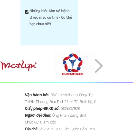
Những hiểu lầm về bệnh
thiếu máu cơ tim - Có thể
bạn chưa biết
Vận hành bởi:
BNC medipharm Công Ty
TNHH Thương Mại Dịch Vụ Y Tế Bình Nghĩa
Giấy phép ĐKKD số:
0104907829
Người đại diện:
Ông Phan Đăng Bình
Chức vụ: Giám đốc
Địa chỉ:
Số 26/130 Tựu Liệt, Quốc Bảo, Văn