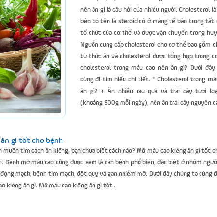
nên ăn gì là câu hỏi của nhiều người. Cholesterol là
béo có tên là steroid có ở màng tế bào trong tất 
tổ chức của cơ thể và được vận chuyển trong hu
Nguồn cung cấp cholesterol cho cơ thể bao gồm c
từ thức ăn và cholesterol được tổng hợp trong c
cholesterol trong máu cao nên ăn gì? Dưới đây
cùng đi tìm hiểu chi tiết. * Cholesterol trong m
ăn gì? + Ăn nhiều rau quả và trái cây tươi loạ
(khoảng 500g mỗi ngày), nên ăn trái cây nguyên cả
ăn gì tốt cho bệnh
n muốn tìm cách ăn kiêng, bạn chưa biết cách nào? Mỡ máu cao kiêng ăn gì tốt c
ời. Bệnh mỡ máu cao cũng được xem là căn bệnh phổ biến, đặc biệt ở nhóm ngườ
ữa động mạch, bệnh tim mạch, đột quỵ và gan nhiễm mỡ. Dưới đây chúng ta cùng đ
o kiêng ăn gì. Mỡ máu cao kiêng ăn gì tốt...