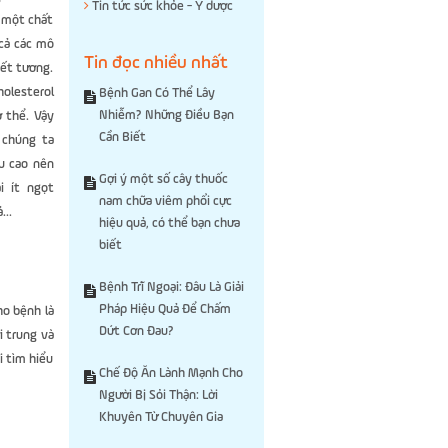
Tin tức sức khỏe - Y dược
 một chất
cả các mô
Tin đọc nhiều nhất
yết tương.
holesterol
Bệnh Gan Có Thể Lây
Nhiễm? Những Điều Bạn
ơ thể. Vậy
Cần Biết
 chúng ta
áu cao nên
Gợi ý một số cây thuốc
i ít ngọt
nam chữa viêm phổi cực
...
hiệu quả, có thể bạn chưa
biết
Bệnh Trĩ Ngoại: Đâu Là Giải
Pháp Hiệu Quả Để Chấm
ho bệnh là
Dứt Cơn Đau?
i trung và
i tìm hiểu
Chế Độ Ăn Lành Mạnh Cho
Người Bị Sỏi Thận: Lời
Khuyên Từ Chuyên Gia