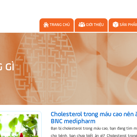
TRANG CHỦ
GIỚI THIỆU
SẢN PHẨ
 GÌ
Cholesterol trong máu cao nên ă
BNC medipharm
Bạn bị cholesterol trong máu cao, bạn đang tìm 
cho bệnh, bạn chưa biết ăn gì? Cholesterol tron