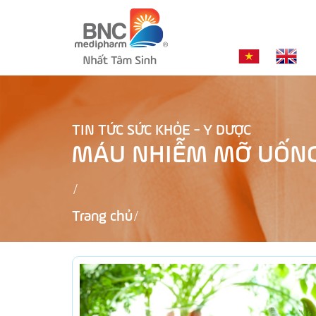
TIN TỨC SỨC KHỎE - Y DƯỢC
MÁU NHIỄM MỠ UỐNG
Trang chủ