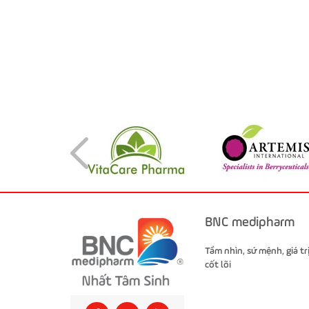
BNC medipharm
Tầm nhìn, sứ mệnh, giá tr
cốt lõi