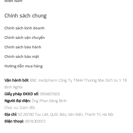
Miền Nam
Chính sách chung
Chính sách kinh doanh
Chính sách vận chuyển
Chính sách bảo hành
Chính sách bảo mật
Hướng dẫn mua hàng
Vận hành bởi:
BNC medipharm Công Ty TNHH Thương Mại Dịch Vụ Y Tế
Bình Nghĩa
Giấy phép ĐKKD số:
0104907829
Người đại diện:
Ông Phan Đăng Bình
Chức vụ: Giám đốc
Địa chỉ:
Số 26/130 Tựu Liệt, Quốc Bảo, Văn Điển, Thanh Trì, Hà Nội
Điện thoại:
0978.307.072