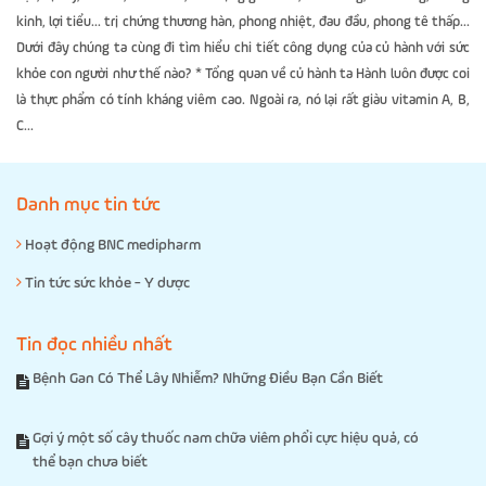
kinh, lợi tiểu... trị chứng thương hàn, phong nhiệt, đau đầu, phong tê thấp...
Dưới đây chúng ta cùng đi tìm hiểu chi tiết công dụng của củ hành với sức
khỏe con người như thế nào? * Tổng quan về củ hành ta Hành luôn được coi
là thực phẩm có tính kháng viêm cao. Ngoài ra, nó lại rất giàu vitamin A, B,
C...
Danh mục tin tức
Hoạt động BNC medipharm
Tin tức sức khỏe - Y dược
Tin đọc nhiều nhất
Bệnh Gan Có Thể Lây Nhiễm? Những Điều Bạn Cần Biết
Gợi ý một số cây thuốc nam chữa viêm phổi cực hiệu quả, có
thể bạn chưa biết