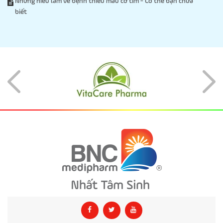
Những hiểu lầm về bệnh thiếu máu cơ tim - Có thể bạn chưa
biết