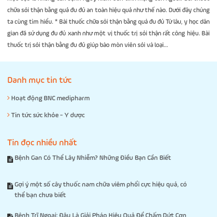
chữa sỏi thận bằng quả đu đủ an toàn hiệu quả như thế nào. Dưới đây chúng
ta cùng tìm hiểu. * Bài thuốc chữa sỏi thận bằng quả đu đủ Từ lâu, y học dân
gian đã sử dụng đu đủ xanh như một vị thuốc trị sỏi thận rất công hiệu. Bài
thuốc trị sỏi thận bằng đu đủ giúp bào mòn viên sỏi và loại...
Danh mục tin tức
Hoạt động BNC medipharm
Tin tức sức khỏe - Y dược
Tin đọc nhiều nhất
Bệnh Gan Có Thể Lây Nhiễm? Những Điều Bạn Cần Biết
Gợi ý một số cây thuốc nam chữa viêm phổi cực hiệu quả, có
thể bạn chưa biết
Bệnh Trĩ Ngoại: Đâu Là Giải Pháp Hiệu Quả Để Chấm Dứt Cơn