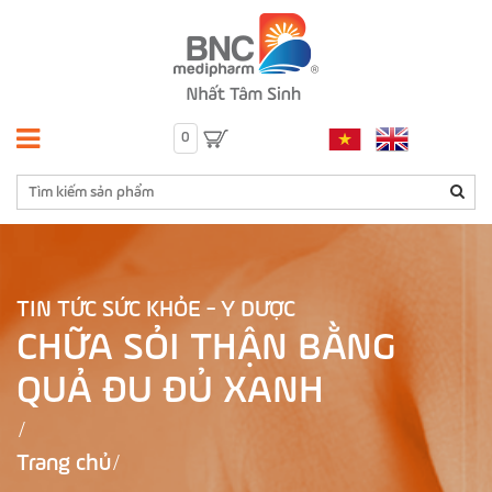
0
TIN TỨC SỨC KHỎE - Y DƯỢC
CHỮA SỎI THẬN BẰNG
QUẢ ĐU ĐỦ XANH
Trang chủ