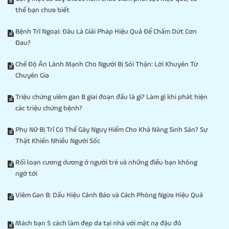
thể bạn chưa biết
Bệnh Trĩ Ngoại: Đâu Là Giải Pháp Hiệu Quả Để Chấm Dứt Cơn
Đau?
Chế Độ Ăn Lành Mạnh Cho Người Bị Sỏi Thận: Lời Khuyên Từ
Chuyên Gia
Triệu chứng viêm gan B giai đoạn đầu là gì? Làm gì khi phát hiện
các triệu chứng bệnh?
Phụ Nữ Bị Trĩ Có Thể Gây Nguy Hiểm Cho Khả Năng Sinh Sản? Sự
Thật Khiến Nhiều Người Sốc
Rối loạn cương dương ở người trẻ và những điều bạn không
ngờ tới
Viêm Gan B: Dấu Hiệu Cảnh Báo và Cách Phòng Ngừa Hiệu Quả
Mách bạn 5 cách làm đẹp da tại nhà với mặt nạ đậu đỏ