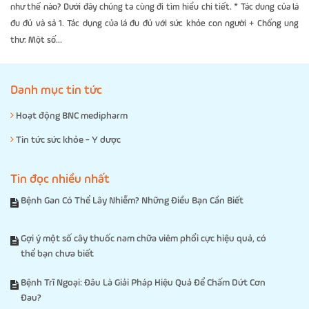
như thế nào? Dưới đây chúng ta cùng đi tìm hiểu chi tiết. * Tác dung của lá
đu đủ và sả 1. Tác dụng của lá đu đủ với sức khỏe con người + Chống ung
thư: Một số...
Danh mục tin tức
Hoạt động BNC medipharm
Tin tức sức khỏe - Y dược
Tin đọc nhiều nhất
Bệnh Gan Có Thể Lây Nhiễm? Những Điều Bạn Cần Biết
Gợi ý một số cây thuốc nam chữa viêm phổi cực hiệu quả, có
thể bạn chưa biết
Bệnh Trĩ Ngoại: Đâu Là Giải Pháp Hiệu Quả Để Chấm Dứt Cơn
Đau?