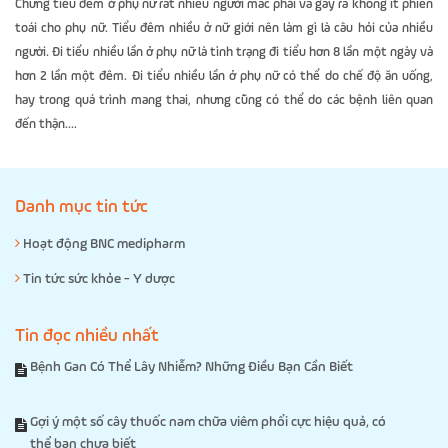
Chứng tiểu đêm ở phụ nữ rất nhiều người mắc phải và gây ra không ít phiền
toái cho phụ nữ. Tiểu đêm nhiều ở nữ giới nên làm gì là câu hỏi của nhiều
người. Đi tiểu nhiều lần ở phụ nữ là tình trạng đi tiểu hơn 8 lần một ngày và
hơn 2 lần một đêm. Đi tiểu nhiều lần ở phụ nữ có thể do chế độ ăn uống,
hay trong quá trình mang thai, nhưng cũng có thể do các bệnh liên quan
đến thận....
Danh mục tin tức
Hoạt động BNC medipharm
Tin tức sức khỏe - Y dược
Tin đọc nhiều nhất
Bệnh Gan Có Thể Lây Nhiễm? Những Điều Bạn Cần Biết
Gợi ý một số cây thuốc nam chữa viêm phổi cực hiệu quả, có
thể bạn chưa biết