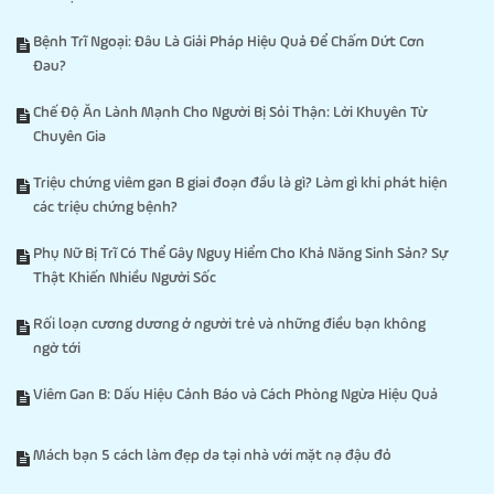
Bệnh Trĩ Ngoại: Đâu Là Giải Pháp Hiệu Quả Để Chấm Dứt Cơn
Đau?
Chế Độ Ăn Lành Mạnh Cho Người Bị Sỏi Thận: Lời Khuyên Từ
Chuyên Gia
Triệu chứng viêm gan B giai đoạn đầu là gì? Làm gì khi phát hiện
các triệu chứng bệnh?
Phụ Nữ Bị Trĩ Có Thể Gây Nguy Hiểm Cho Khả Năng Sinh Sản? Sự
Thật Khiến Nhiều Người Sốc
Rối loạn cương dương ở người trẻ và những điều bạn không
ngờ tới
Viêm Gan B: Dấu Hiệu Cảnh Báo và Cách Phòng Ngừa Hiệu Quả
Mách bạn 5 cách làm đẹp da tại nhà với mặt nạ đậu đỏ