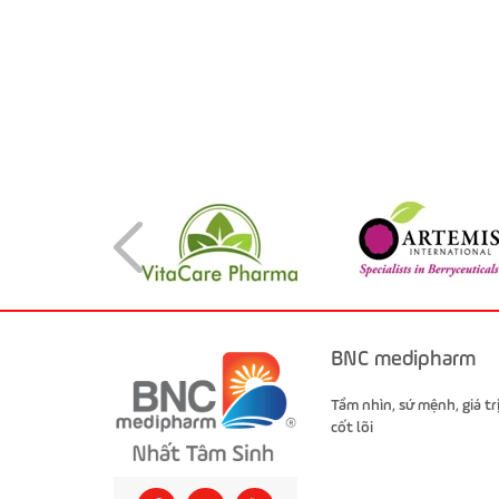
BNC medipharm
Tầm nhìn, sứ mệnh, giá tr
cốt lõi