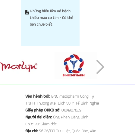
Những hiểu lầm về bệnh
thiếu máu cơ tim - Có thể
bạn chưa biết
Vận hành bởi:
BNC medipharm Công Ty
TNHH Thương Mại Dịch Vụ Y Tế Bình Nghĩa
Giấy phép ĐKKD số:
0104907829
Người đại diện:
Ông Phan Đăng Bình
Chức vụ: Giám đốc
Địa chỉ:
Số 26/130 Tựu Liệt, Quốc Bảo, Văn