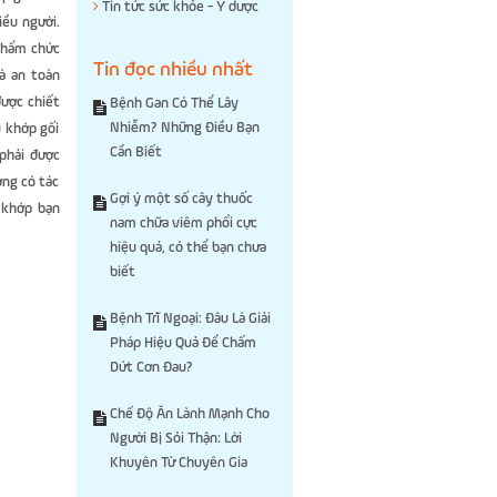
Tin tức sức khỏe - Y dược
iều người.
 phẩm chức
Tin đọc nhiều nhất
à an toàn
ược chiết
Bệnh Gan Có Thể Lây
Nhiễm? Những Điều Bạn
u khớp gối
Cần Biết
phải được
ờng có tác
Gợi ý một số cây thuốc
 khớp bạn
nam chữa viêm phổi cực
hiệu quả, có thể bạn chưa
biết
Bệnh Trĩ Ngoại: Đâu Là Giải
Pháp Hiệu Quả Để Chấm
Dứt Cơn Đau?
Chế Độ Ăn Lành Mạnh Cho
Người Bị Sỏi Thận: Lời
Khuyên Từ Chuyên Gia