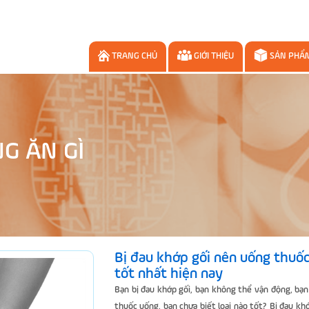
TRANG CHỦ
GIỚI THIỆU
SẢN PHẨ
NG ĂN GÌ
Bị đau khớp gối nên uống thuốc
tốt nhất hiện nay
Bạn bị đau khớp gối, bạn không thể vận động, bạ
thuốc uống, bạn chưa biết loại nào tốt? Bị đau kh