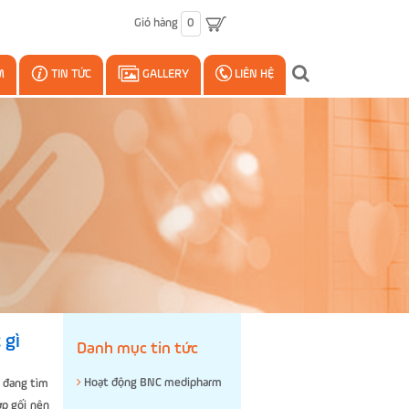
Giỏ hàng
0
M
TIN TỨC
GALLERY
LIÊN HỆ
 gì
Danh mục tin tức
Hoạt động BNC medipharm
n đang tìm
ớp gối nên