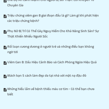
Chế Độ Ăn Lành Mạnh Cho Người Bị Sỏi Thận: Lời Khuyên Từ
Chuyên Gia
Triệu chứng viêm gan B giai đoạn đầu là gì? Làm gì khi phát hiện
các triệu chứng bệnh?
Phụ Nữ Bị Trĩ Có Thể Gây Nguy Hiểm Cho Khả Năng Sinh Sản? Sự
Thật Khiến Nhiều Người Sốc
Rối loạn cương dương ở người trẻ và những điều bạn không
ngờ tới
Viêm Gan B: Dấu Hiệu Cảnh Báo và Cách Phòng Ngừa Hiệu Quả
Mách bạn 5 cách làm đẹp da tại nhà với mặt nạ đậu đỏ
Những hiểu lầm về bệnh thiếu máu cơ tim - Có thể bạn chưa
biết