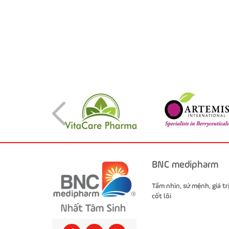
BNC medipharm
Tầm nhìn, sứ mệnh, giá tr
cốt lõi