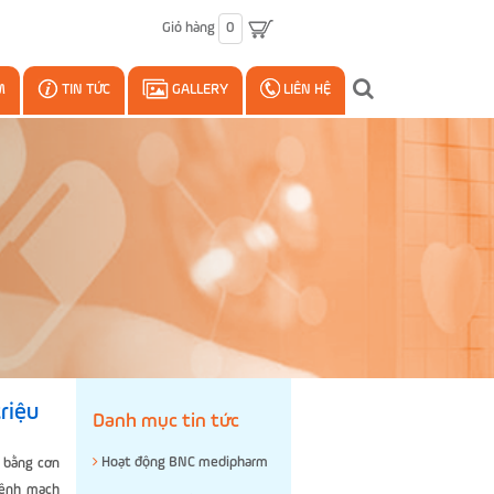
Giỏ hàng
0
M
TIN TỨC
GALLERY
LIÊN HỆ
riệu
Danh mục tin tức
Hoạt động BNC medipharm
 bằng cơn
bệnh mạch