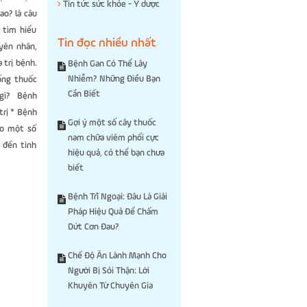
Tin tức sức khỏe - Y dược
ao? là câu
 tìm hiểu
Tin đọc nhiều nhất
yên nhân,
 trị bệnh.
Bệnh Gan Có Thể Lây
Nhiễm? Những Điều Bạn
ống thuốc
Cần Biết
g gì? Bệnh
trị * Bệnh
Gợi ý một số cây thuốc
ho một số
nam chữa viêm phổi cực
 đến tình
hiệu quả, có thể bạn chưa
biết
Bệnh Trĩ Ngoại: Đâu Là Giải
Pháp Hiệu Quả Để Chấm
Dứt Cơn Đau?
Chế Độ Ăn Lành Mạnh Cho
Người Bị Sỏi Thận: Lời
Khuyên Từ Chuyên Gia