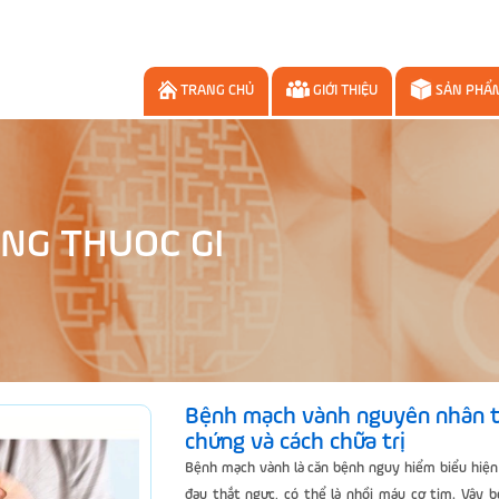
TRANG CHỦ
GIỚI THIỆU
SẢN PHẨ
NG THUOC GI
Bệnh mạch vành nguyên nhân t
chứng và cách chữa trị
Bệnh mạch vành là căn bệnh nguy hiểm biểu hiện
đau thắt ngực, có thể là nhồi máu cơ tim. Vậy 