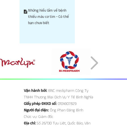
Những hiểu lầm về bệnh
thiếu máu cơ tim - Có thể
bạn chưa biết
Vận hành bởi:
BNC medipharm Công Ty
TNHH Thương Mại Dịch Vụ Y Tế Bình Nghĩa
Giấy phép ĐKKD số:
0104907829
Người đại diện:
Ông Phan Đăng Bình
Chức vụ: Giám đốc
Địa chỉ:
Số 26/130 Tựu Liệt, Quốc Bảo, Văn