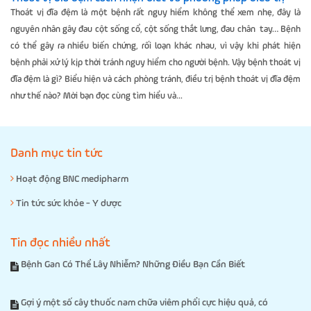
Thoát vị đĩa đệm là một bệnh rất nguy hiểm không thể xem nhẹ, đây là
nguyên nhân gây đau cột sống cổ, cột sống thắt lưng, đau chân tay… Bệnh
có thể gây ra nhiều biến chứng, rối loạn khác nhau, vì vậy khi phát hiện
bệnh phải xử lý kịp thời tránh nguy hiểm cho người bệnh. Vậy bệnh thoát vị
đĩa đệm là gì? Biểu hiện và cách phòng tránh, điều trị bệnh thoát vị đĩa đệm
như thế nào? Mời bạn đọc cùng tìm hiểu và...
Danh mục tin tức
Hoạt động BNC medipharm
Tin tức sức khỏe - Y dược
Tin đọc nhiều nhất
Bệnh Gan Có Thể Lây Nhiễm? Những Điều Bạn Cần Biết
Gợi ý một số cây thuốc nam chữa viêm phổi cực hiệu quả, có