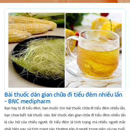
Bài thuốc dân gian chữa đi tiểu đêm nhiều lần
- BNC medipharm
Bạn hay bị đi tiểu đêm, bạn muốn tìm bài thuốc chữa đi tiểu đêm nhiều lần,
bạn chưa biết bài thuốc nào. Bài thuốc dân gian chữa đi tiểu đêm nhiều lần
là câu hỏi của nhiều người. Đi tiểu đêm là tình trạng mà nhiều người mắc
phải hiện nay và tình trạng này thường gặp ở người trung niên và cao tuổi.