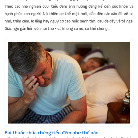
Theo các nhà nghiên cứu, tiểu đêm ảnh hưởng đáng kể đến sức khỏe và
hạnh phúc con người. Nó khiến cơ thể mệt mỏi, dẫn đến các vấn đề về trí
nhớ, trầm cảm, lo lắng hay nguy cơ cao mắc bệnh tim, đau dạ dày và té ngã.
Giấc ngủ gắn liền với mọi thứ - và không có nó, cơ thể chúng...
Bài thuốc chữa chứng tiểu đêm như thế nào