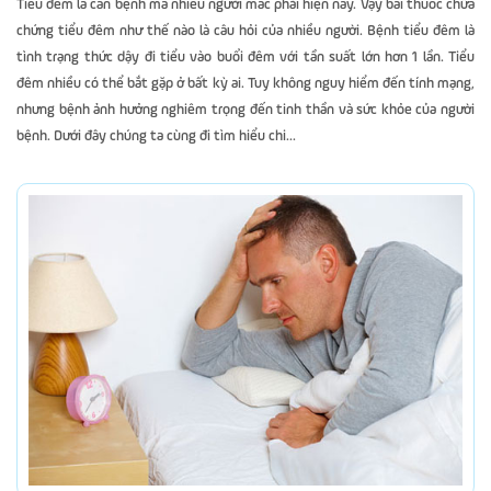
Tiểu đêm là căn bệnh mà nhiều người mắc phải hiện nay. Vậy bài thuốc chữa
chứng tiểu đêm như thế nào là câu hỏi của nhiều người. Bệnh tiểu đêm là
tình trạng thức dậy đi tiểu vào buổi đêm với tần suất lớn hơn 1 lần. Tiểu
đêm nhiều có thể bắt gặp ở bất kỳ ai. Tuy không nguy hiểm đến tính mạng,
nhưng bệnh ảnh hưởng nghiêm trọng đến tinh thần và sức khỏe của người
bệnh. Dưới đây chúng ta cùng đi tìm hiểu chi...