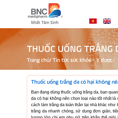
THUỐC UỐNG TRẮNG D
Trang chủ
/
Tin tức sức khỏe - Y dược
Thuốc uống trắng da có hại không nê
Bạn đang dùng thuốc uống trắng da, bạn quan 
da có hại không nên chọn loại nào tốt nhất l
cách làm trắng da toàn thân tại nhà khác như
trắng da nhanh chóng, sử dụng đơn giản, ti
lượng lớn chị em phụ nữ trên khắp thế giới 