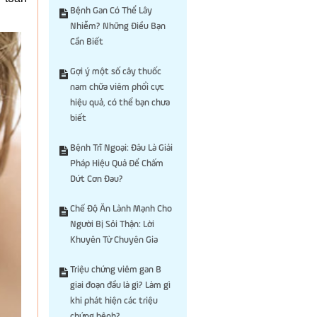
Bệnh Gan Có Thể Lây
Nhiễm? Những Điều Bạn
Cần Biết
Gợi ý một số cây thuốc
nam chữa viêm phổi cực
hiệu quả, có thể bạn chưa
biết
Bệnh Trĩ Ngoại: Đâu Là Giải
Pháp Hiệu Quả Để Chấm
Dứt Cơn Đau?
Chế Độ Ăn Lành Mạnh Cho
Người Bị Sỏi Thận: Lời
Khuyên Từ Chuyên Gia
Triệu chứng viêm gan B
giai đoạn đầu là gì? Làm gì
khi phát hiện các triệu
chứng bệnh?