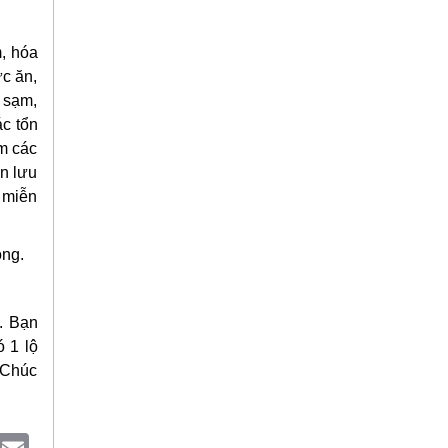
m, hóa
ức ăn,
 sạm,
ác tổn
ễm các
ồn lưu
m miễn
ong.
t. Bạn
ó 1 lộ
. Chúc
ok
witter
Email