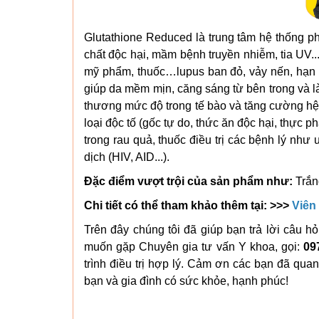
Glutathione Reduced là trung tâm hệ thống ph
chất độc hại, mầm bệnh truyền nhiễm, tia UV..
mỹ phẩm, thuốc…lupus ban đỏ, vảy nến, hạn c
giúp da mềm mịn, căng sáng từ bên trong và l
thương mức độ trong tế bào và tăng cường hệ 
loại độc tố (gốc tự do, thức ăn độc hại, thực p
trong rau quả, thuốc điều trị các bệnh lý như 
dịch (HIV, AID...).
Đặc điểm vượt trội của sản phẩm như:
Trắng
Chi tiết có thể tham khảo thêm tại: >>>
Viên
Trên đây chúng tôi đã giúp bạn trả lời câu h
muốn gặp Chuyên gia tư vấn Y khoa, gọi:
09
trình điều trị hợp lý. Cảm ơn các bạn đã quan
bạn và gia đình có sức khỏe, hạnh phúc!