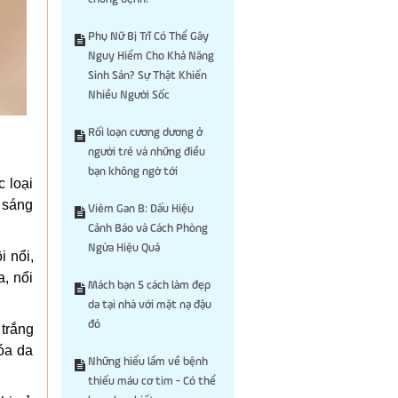
Phụ Nữ Bị Trĩ Có Thể Gây
Nguy Hiểm Cho Khả Năng
Sinh Sản? Sự Thật Khiến
Nhiều Người Sốc
Rối loạn cương dương ở
người trẻ và những điều
bạn không ngờ tới
 loại
g sáng
Viêm Gan B: Dấu Hiệu
Cảnh Báo và Cách Phòng
Ngừa Hiệu Quả
i nổi,
a, nổi
Mách bạn 5 cách làm đẹp
da tại nhà với mặt nạ đậu
đỏ
 trắng
hóa da
Những hiểu lầm về bệnh
thiếu máu cơ tim - Có thể