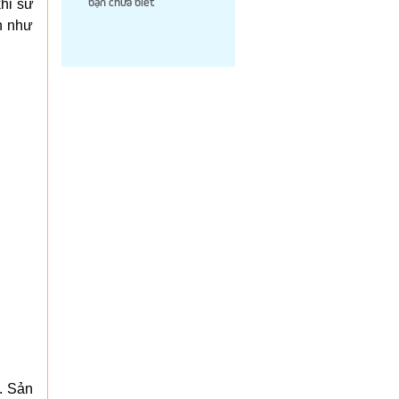
hi sử
bạn chưa biết
n như
. Sản