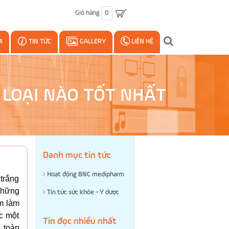
Giỏ hàng
0
M
TIN TỨC
GALLERY
LIÊN HỆ
 LOẠI NÀO TỐT NHẤT
Danh mục tin tức
Hoạt động BNC medipharm
 trắng
 những
Tin tức sức khỏe - Y dược
ểm làm
c một
Tin đọc nhiều nhất
 toàn