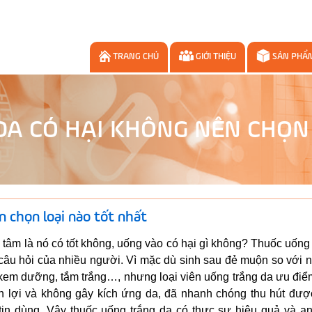
TRANG CHỦ
GIỚI THIỆU
SẢN PHẨ
A CÓ HẠI KHÔNG NÊN CHỌN
n chọn loại nào tốt nhất
tâm là nó có tốt không, uống vào có hại gì không? Thuốc uống
à câu hỏi của nhiều người. Vì mặc dù sinh sau đẻ muộn so với
 kem dưỡng, tắm trắng…, nhưng loại viên uống trắng da ưu đi
ện lợi và không gây kích ứng da, đã nhanh chóng thu hút đượ
tin dùng. Vậy thuốc uống trắng da có thực sự hiệu quả và an