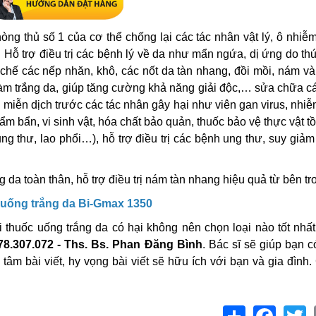
òng thủ số 1 của cơ thể chống lại các tác nhân vật lý, ô nhiễ
. Hỗ trợ điều trị các bệnh lý về da như mẩn ngứa, dị ứng do th
hế các nếp nhăn, khô, các nốt da tàn nhang, đồi mồi, nám và
àm trắng da, giúp tăng cường khả năng giải độc,… sửa chữa c
miễn dịch trước các tác nhân gây hại như viên gan virus, nhi
hẩm bẩn, vi sinh vật, hóa chất bảo quản, thuốc bảo vệ thực vật t
ung thư, lao phổi…), hỗ trợ điều trị các bệnh ung thư, suy giả
 da toàn thân, hỗ trợ điều trị nám tàn nhang hiệu quả từ bên tr
 uống trắng da Bi-Gmax 1350
ỏi thuốc uống trắng da có hại không nên chọn loại nào tốt nhấ
78.307.072 - Ths. Bs. Phan Đăng Bình
. Bác sĩ sẽ giúp bạn c
 tâm bài viết, hy vọng bài viết sẽ hữu ích với bạn và gia đình
Share
Facebo
T