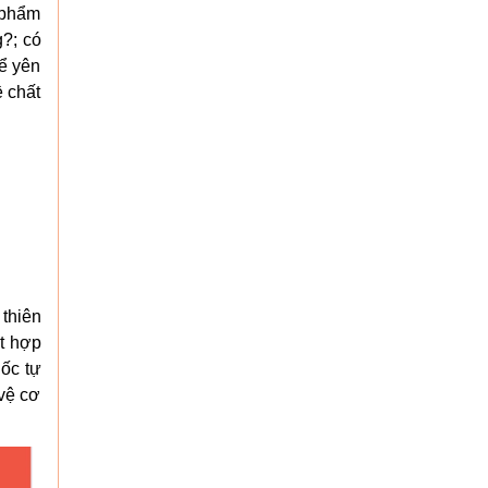
 phẩm
?; có
hể yên
 chất
thiên
t hợp
gốc tự
vệ cơ