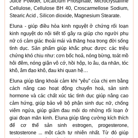
Juice Powder, Dicalcium Phosphate, Microcrystalline
Cellulose, Cellulose BH 40, Croscarmellose Sodium,
Stearic Acid , Silicon dioxide, Magnesium Stearate.
Eluna - giúp điều hòa kinh nguyệt ở chứng rối loạn
kinh nguyệt do nội tiết tố gây ra giúp cho người phụ
nữ có cảm giác thoải mái và thăng hoa trong đời sống
tình dục. Sản phẩm giúp khắc phục được các triệu
chứng khó chịu như: cơn bốc hoả, nóng bừng, toát mồ
hôi đêm, nóng giận vô cớ, hồi hộp, lo âu, da nhăn, tóc
khô, âm đạo khô, đau khi quan hệ…
Eluna giúp tăng khoái cảm khi “yêu” của chị em bằng
cách nâng cao hoạt động chuyển hoá, sản sinh
hormone và các chất xúc tác tình dục giúp nâng cao
cảm hứng, giúp bảo vệ bộ phận sinh dục nữ, chống
viêm ngứa, giúp giảm đau mỏi do những rối loạn ở
giai đoạn mãn kinh. Eluna giúp tăng cường kích thích
để cơ thể sản sinh estrogen, progesterone,
testosterone ... một cách tự nhiên nhất. Từ đó giúp