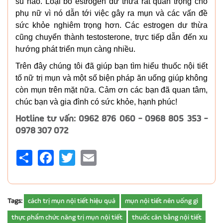
su hào. Loại bỏ estrogen dư thừa rất quan trọng cho
phụ nữ vì nó dẫn tới việc gây ra mụn và các vấn đề
sức khỏe nghiêm trọng hơn. Các estrogen dư thừa
cũng chuyển thành testosterone, trực tiếp dẫn đến xu
hướng phát triển mụn càng nhiều.
Trên đây chúng tôi đã giúp bạn tìm hiểu thuốc nội tiết
tố nữ trị mụn và một số biện pháp ăn uống giúp không
còn mụn trên mặt nữa. Cảm ơn các bạn đã quan tâm,
chúc bạn và gia đình có sức khỏe, hạnh phúc!
Hotline tư vấn: 0962 876 060 - 0968 805 353 -
0978 307 072
Share
Facebook
Twitter
Email
Tags:
cách trị mụn nội tiết hiệu quả
mụn nội tiết nên uống gì
thực phẩm chức năng trị mụn nội tiết
thuốc cân bằng nội tiết