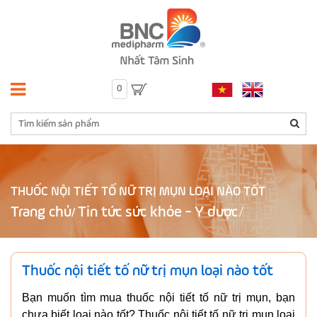
0
THUỐC NỘI TIẾT TỐ NỮ TRỊ MỤN LOẠI NÀO TỐT
Trang chủ
Tin tức sức khỏe - Y dược
/
Thuốc nội tiết tố nữ trị mụn loại nào tốt
Bạn muốn tìm mua thuốc nội tiết tố nữ trị mụn, bạn
chưa biết loại nào tốt? Thuốc nội tiết tố nữ trị mụn loại