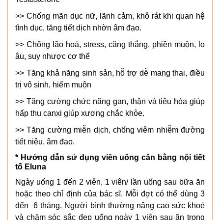
>> Chống mãn dục nữ, lãnh cảm, khô rát khi quan hệ
tình dục, tăng tiết dịch nhờn âm đạo.
>> Chống lão hoá, stress, căng thẳng, phiền muộn, lo
âu, suy nhược cơ thể
>> Tăng khả năng sinh sản, hỗ trợ dễ mang thai, điều
trị vô sinh, hiếm muộn
>> Tăng cường chức năng gan, thận và tiêu hóa giúp
hấp thu canxi giúp xương chắc khỏe.
>> Tăng cường miễn dịch, chống viêm nhiễm đường
tiết niệu, âm đạo.
* Hướng dẫn sử dụng viên uống cân bằng nội tiết
tố Eluna
Ngày uống 1 đến 2 viên, 1 viên/ lần uống sau bữa ăn
hoặc theo chỉ định của bác sĩ. Mỗi đợt có thể dùng 3
đến 6 tháng. Người bình thường nâng cao sức khoẻ
và chăm sóc sắc đẹp uống ngày 1 viên sau ăn trong