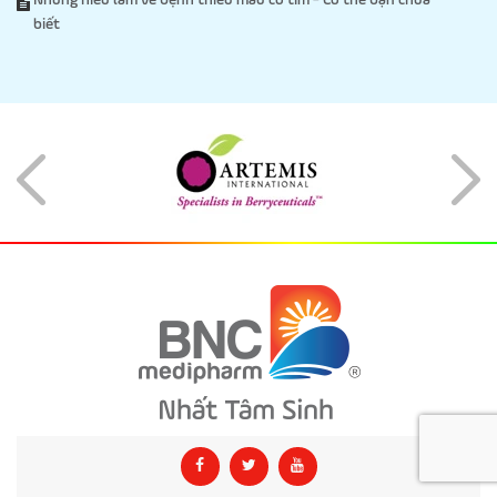
Những hiểu lầm về bệnh thiếu máu cơ tim - Có thể bạn chưa
biết