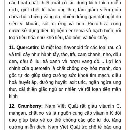
các hoạt chất chiết xuất có tác dụng kích thích miễn
dịch, giết chết tế bào ung thư, làm giảm viêm giúp
chữa hội chứng vàng da, nhiễm trùng gan đột ngột do
siêu vi khuẩn, sốt, dị ứng và hen. Picrorhiza cũng
được sử dụng điều trị bệnh eczema và bạch biến, rối
loạn tiêu hóa như khó tiêu, táo bón, và tiêu chảy.
11. Quercetin:
là một loại flavonoid từ các loại rau củ
và trái cây như hành tây, táo, trà, cam chanh, nho, dâu
đen, dầu ô liu, trà xanh và rượu vang đỏ.... Lợi ích
chính của quercetin là chất chống oxy hóa mạnh, dọn
gốc tự do giúp tăng cường sức khoẻ tim mạch, điều
hoà huyết áp, đường huyết, axit uric, ngăn ngừa ung
thư, cải thiện giấc ngủ tự nhiên và rối loạn tiền mãn
kinh
12. Cramberry:
Nam Việt Quất rất giàu vitamin C,
mangan, chất xơ và là nguồn cung cấp vitamin K dồi
dào giúp bảo vệ cơ thể chống các gốc tự do, tăng
cường miễn dịch. Nam Việt Quất ức chế tế bào ung