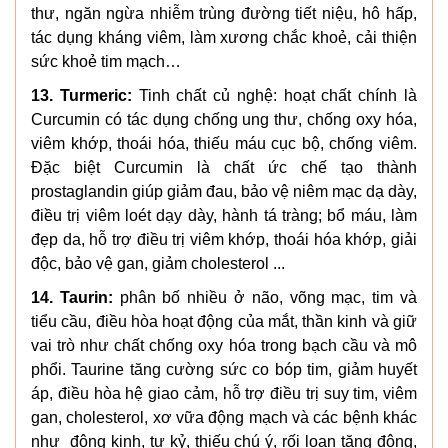
thư, ngăn ngừa nhiễm trùng đường tiết niệu, hô hấp,
tác dụng kháng viêm, làm xương chắc khoẻ, cải thiện
sức khoẻ tim mạch…
13. Turmeric:
Tinh chất củ nghệ: hoạt chất chính là
Curcumin có tác dụng chống ung thư, chống oxy hóa,
viêm khớp, thoái hóa, thiếu máu cục bộ, chống viêm.
Đặc biệt Curcumin là chất ức chế tạo thành
prostaglandin giúp giảm đau, bảo vệ niêm mạc dạ dày,
điều trị viêm loét dạy dày, hành tá tràng; bổ máu, làm
đẹp da, hỗ trợ điều trị viêm khớp, thoái hóa khớp, giải
độc, bảo vệ gan, giảm cholesterol ...
14. Taurin:
phân bố nhiều ở não, võng mạc, tim và
tiểu cầu, điều hòa hoạt động của mắt, thần kinh và giữ
vai trò như chất chống oxy hóa trong bạch cầu và mô
phổi. Taurine tăng cường sức co bóp tim, giảm huyết
áp, điều hòa hệ giao cảm, hỗ trợ điều trị suy tim, viêm
gan, cholesterol, xơ vữa động mạch và các bệnh khác
như động kinh, tự kỷ, thiếu chú ý, rối loạn tăng động,