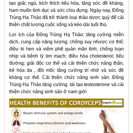
tạo giấc ngủ, kích thích tiêu hóa, tăng sức đề kháng,
ham muốn tình dục và sức chịu đựng. Ngày nay, Đông
Trùng Hạ Thảo đã trở thành loại thảo dược quý để cải
thiện chất lượng cuộc sống và kéo dài tuổi thọ.
Lợi ích của Đông Trùng Hạ Thảo: tăng cường miễn
dịch, cung cấp năng lượng; chống suy nhược cơ thể;
điều trị hen và viêm phế quản mãn tính; chống loạn
nhịp và bệnh lý tim mạch; điều hòa cholesterol; tiểu
đường; giải độc cơ thể và cải thiện chức năng thận,
trẻ hóa da , đồi mồi; tằng cường trí nhớ và sức đề
kháng cơ thể. Cải thiện chức năng sinh sản. Đông
Trùng Hạ Thảo tăng cường tái tạo testosterone và cải
thiện chức năng sinh sản ở nam giới