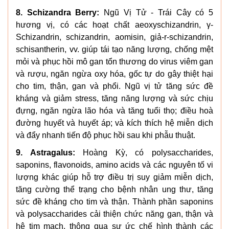
8. Schizandra Berry:
Ngũ Vị Tử - Trái Cây có 5
hương vị, có các hoạt chất aeoxyschizandrin, γ-
Schizandrin, schizandrin, aomisin, giả-r-schizandrin,
schisantherin, vv. giúp tái tạo năng lượng, chống mệt
mỏi và phục hồi mô gan tổn thương do virus viêm gan
và rượu, ngăn ngừa oxy hóa, gốc tự do gây thiệt hại
cho tim, thận, gan và phổi. Ngũ vị tử tăng sức đề
kháng và giảm stress, tăng năng lượng và sức chịu
đựng, ngăn ngừa lão hóa và tăng tuổi thọ; điều hoà
đường huyết và huyết áp; và kích thích hệ miễn dịch
và đẩy nhanh tiến độ phục hồi sau khi phẫu thuật.
9. Astragalus:
Hoàng Kỳ, có polysaccharides,
saponins, flavonoids, amino acids và các nguyên tố vi
lượng khác giúp hỗ trợ điều trị suy giảm miễn dịch,
tăng cường thể trạng cho bệnh nhân ung thư, tăng
sức đề kháng cho tim và thận. Thành phần saponins
và polysaccharides cải thiện chức năng gan, thận và
hệ tim mạch, thông qua sự ức chế hình thành các