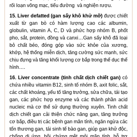
rối loạn võng mạc, tiểu đường và nghiện rượu.
15. Liver defatted (gan sấy khô khử mỡ)
được chiết
xuất từ gan bò có hàm lượng cao các albumin,
globulin, vitamin A, C, D và phức hợp nhóm B, phốt
pho, sắt, protein, đồng và canxi…Gan sấy khô đã loại
bỏ chất béo, đóng góp vào sức khỏe của xương,
khớp, hệ thống miễn dịch, tăng cường sức mạnh, sức
chịu đựng và tăng khối lượng cơ bắp trong thể dục thể
hình….
16. Liver concentrate (tinh chất dịch chiết gan)
có
chứa nhiều vitamin B12, sinh tố nhóm B, axit folic, sắt,
các chất khoáng, yếu tố tăng trưởng, sửa chữa, tái tạo
gan, các phức hợp enzyme và các thành phần acid
nucleic mà cơ thể sử dụng thường xuyên. Tinh chất
dịch chiết gan cải thiện chức năng gan, tăng trưởng
cơ bắp, điều trị các bệnh gan mãn tính, ngăn ngừa các
tổn thương gan, tái sinh tế bào gan, giúp gan khử độc,
chống dị ứng, hội chứng mệt mỏi mãn tính, hỗ trợ