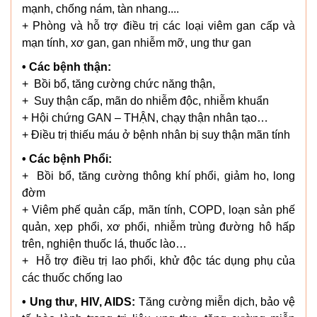
mạnh, chống nám, tàn nhang....
+ Phòng và hỗ trợ điều trị các loại viêm gan cấp và
mạn tính, xơ gan, gan nhiễm mỡ, ung thư gan
• Các bệnh thận:
+ Bồi bổ, tăng cường chức năng thận,
+ Suy thận cấp, mãn do nhiễm độc, nhiễm khuẩn
+ Hội chứng GAN – THẬN, chạy thận nhân tạo…
+ Điều trị thiếu máu ở bệnh nhân bị suy thận mãn tính
• Các bệnh Phổi:
+ Bồi bổ, tăng cường thông khí phổi, giảm ho, long
đờm
+ Viêm phế quản cấp, mãn tính, COPD, loạn sản phế
quản, xẹp phổi, xơ phổi, nhiễm trùng đường hô hấp
trên, nghiện thuốc lá, thuốc lào…
+ Hỗ trợ điều trị lao phổi, khử độc tác dụng phụ của
các thuốc chống lao
• Ung thư, HIV, AIDS:
Tăng cường miễn dịch, bảo vệ