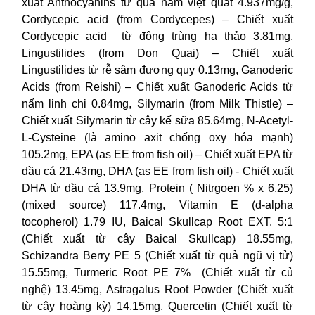
xuất Anthocyanins từ quả nam việt quất 4.937mg/g,
Cordycepic acid (from Cordycepes) – Chiết xuất
Cordycepic acid từ đông trùng hạ thảo 3.81mg,
Lingustilides (from Don Quai) – Chiết xuất
Lingustilides từ rễ sâm đương quy 0.13mg, Ganoderic
Acids (from Reishi) – Chiết xuất Ganoderic Acids từ
nấm linh chi 0.84mg, Silymarin (from Milk Thistle) –
Chiết xuất Silymarin từ cây kế sữa 85.64mg, N-Acetyl-
L-Cysteine (là amino axit chống oxy hóa mạnh)
105.2mg, EPA (as EE from fish oil) – Chiết xuất EPA từ
dầu cá 21.43mg, DHA (as EE from fish oil) - Chiết xuất
DHA từ dầu cá 13.9mg, Protein ( Nitrgoen % x 6.25)
(mixed source) 117.4mg, Vitamin E (d-alpha
tocopherol) 1.79 IU, Baical Skullcap Root EXT. 5:1
(Chiết xuất từ cây Baical Skullcap) 18.55mg,
Schizandra Berry PE 5 (Chiết xuất từ quả ngũ vị tử)
15.55mg, Turmeric Root PE 7% (Chiết xuất từ củ
nghệ) 13.45mg, Astragalus Root Powder (Chiết xuất
từ cây hoàng kỳ) 14.15mg, Quercetin (Chiết xuất từ