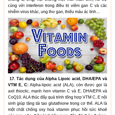
cùng với interferon trong điều trị viêm gan C và các
nhiễm virus khác, ung thư gan, thiếu máu ác tính…
17. Tác dụng của Alpha Lipoic acid, DHA/EPA và
VTM E, C:
Alpha-lipoic acid (ALA), còn được gọi là
axit thioctic, mạnh hơn vitamin C và E, DHA/EPA và
CoQ10. ALA thúc đẩy quá trính tổng hợp VTM C, E nội
sinh giúp tăng tái tạo glutathione trong cơ thể. ALA là
một chất chống oxy hoá vitamin phục hồi sức khoẻ