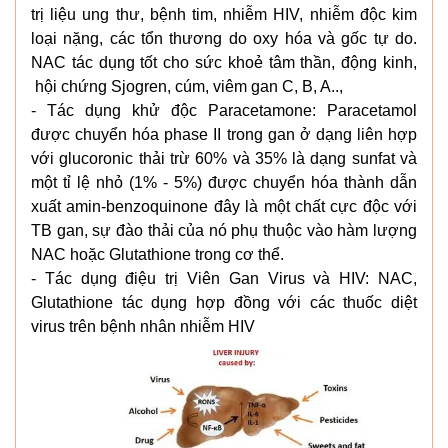
trị liệu ung thư, bệnh tim, nhiễm HIV, nhiễm độc kim
loại nặng, các tổn thương do oxy hóa và gốc tự do.
NAC tác dụng tốt cho sức khoẻ tâm thần, động kinh,
hội chứng Sjogren, cúm, viêm gan C, B, A..,
- Tác dụng khử độc Paracetamone: Paracetamol
được chuyển hóa phase II trong gan ở dạng liên hợp
với glucoronic thải trừ 60% và 35% là dạng sunfat và
một tỉ lệ nhỏ (1% - 5%) được chuyển hóa thành dẫn
xuất amin-benzoquinone đây là một chất cực độc với
TB gan, sự đào thải của nó phụ thuộc vào hàm lượng
NAC hoặc Glutathione trong cơ thể.
- Tác dụng điệu trị Viên Gan Virus và HIV: NAC,
Glutathione tác dụng hợp đồng với các thuốc diệt
virus trên bệnh nhân nhiễm HIV