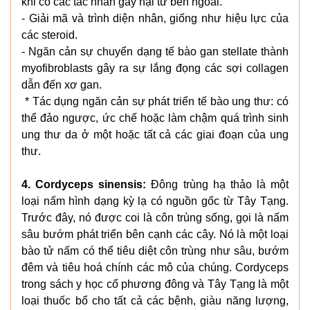
khi có các tác nhân gây hại từ bên ngoài.
- Giải mã và trình diện nhân, giống như hiệu lực của
các steroid.
- Ngăn cản sự chuyển dạng tế bào gan stellate thành
myofibroblasts gây ra sự lắng đọng các sợi collagen
dẫn đến xơ gan.
* Tác dụng ngăn cản sự phát triển tế bào ung thư: có
thể đảo ngược, ức chế hoặc làm chậm quá trình sinh
ung thư da ở một hoặc tất cả các giai đoạn của ung
thư.
4. Cordyceps sinensis:
Đông trùng hạ thảo là một
loại nấm hình dạng kỳ lạ có nguồn gốc từ Tây Tạng.
Trước đây, nó được coi là côn trùng sống, gọi là nấm
sâu bướm phát triển bên cạnh các cây. Nó là một loại
bào tử nấm có thể tiêu diệt côn trùng như sâu, bướm
đêm và tiêu hoá chính các mô của chúng. Cordyceps
trong sách y học cổ phương đông và Tây Tạng là một
loại thuốc bổ cho tất cả các bệnh, giàu năng lượng,