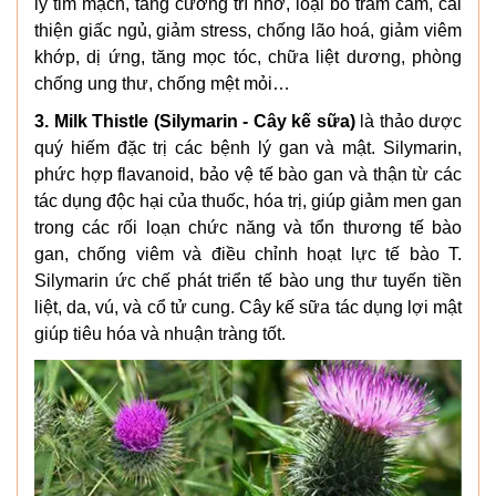
lý tim mạch, tăng cường trí nhớ, loại bỏ trầm cảm, cải
thiện giấc ngủ, giảm stress, chống lão hoá, giảm viêm
khớp, dị ứng, tăng mọc tóc, chữa liệt dương, phòng
chống ung thư, chống mệt mỏi…
3. Milk Thistle (Silymarin - Cây kế sữa)
là thảo dược
quý hiếm đặc trị các bệnh lý gan và mật. Silymarin,
phức hợp flavanoid, bảo vệ tế bào gan và thận từ các
tác dụng độc hại của thuốc, hóa trị, giúp giảm men gan
trong các rối loạn chức năng và tổn thương tế bào
gan, chống viêm và điều chỉnh hoạt lực tế bào T.
Silymarin ức chế phát triển tế bào ung thư tuyến tiền
liệt, da, vú, và cổ tử cung. Cây kế sữa tác dụng lợi mật
giúp tiêu hóa và nhuận tràng tốt.