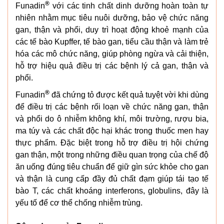
®
Funadin
với các tinh chất dinh dưỡng hoàn toàn tự
nhiên nhằm mục tiêu nuôi dưỡng, bảo vệ chức năng
gan, thận và phổi, duy trì hoạt động khoẻ mạnh của
các tế bào Kupffer, tế bào gan, tiểu cầu thận và làm trẻ
hóa các mô chức năng, giúp phòng ngừa và cải thiện,
hỗ trợ hiệu quả điều trị các bệnh lý cả gan, thận và
phổi.
®
Funadin
đã chứng tỏ được kết quả tuyệt vời khi dùng
để điều trị các bệnh rối loạn về chức năng gan, thận
và phổi do ô nhiễm không khí, môi trường, rượu bia,
ma túy và các chất độc hại khác trong thuốc men hay
thực phẩm. Đặc biệt trong hỗ trợ điều trị hội chứng
gan thận, một trong những điều quan trọng của chế độ
ăn uống đúng tiêu chuẩn để giữ gìn sức khỏe cho gan
và thận là cung cấp đầy đủ chất đạm giúp tái tạo tế
bào T, các chất khoáng interferons, globulins, đây là
yếu tố để cơ thể chống nhiễm trùng.