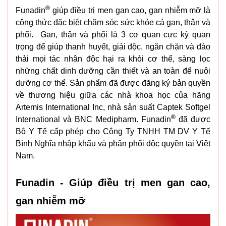
®
Funadin
giúp điều trị men gan cao, gan nhiễm mỡ là
công thức đặc biệt chăm sóc sức khỏe cả gan, thận và
phổi. Gan, thận và phổi là 3 cơ quan cực kỳ quan
trọng để giúp thanh huyết, giải độc, ngăn chặn và đào
thải mọi tác nhân độc hại ra khỏi cơ thể, sàng lọc
những chất dinh dưỡng cần thiết và an toàn để nuôi
dưỡng cơ thể. Sản phẩm đã được đăng ký bản quyền
về thương hiệu giữa các nhà khoa học của hãng
Artemis International Inc, nhà sản suất Captek Softgel
®
International và BNC Medipharm. Funadin
đã được
Bộ Y Tế cấp phép cho Công Ty TNHH TM DV Y Tế
Bình Nghĩa nhập khẩu và phân phối độc quyền tại Việt
Nam.
Funadin - Giúp điều trị men gan cao,
gan nhiễm mỡ