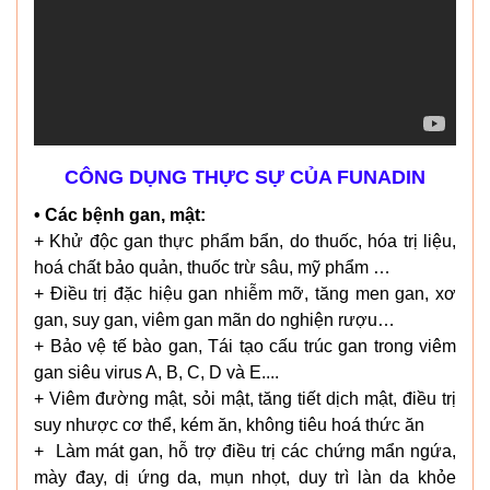
CÔNG DỤNG THỰC SỰ CỦA FUNADIN
• Các bệnh gan, mật:
+ Khử độc gan thực phẩm bẩn, do thuốc, hóa trị liệu,
hoá chất bảo quản, thuốc trừ sâu, mỹ phẩm …
+ Điều trị đặc hiệu gan nhiễm mỡ, tăng men gan, xơ
gan, suy gan, viêm gan mãn do nghiện rượu…
+ Bảo vệ tế bào gan, Tái tạo cấu trúc gan trong viêm
gan siêu virus A, B, C, D và E....
+ Viêm đường mật, sỏi mật, tăng tiết dịch mật, điều trị
suy nhược cơ thể, kém ăn, không tiêu hoá thức ăn
+ Làm mát gan, hỗ trợ điều trị các chứng mẩn ngứa,
mày đay, dị ứng da, mụn nhọt, duy trì làn da khỏe