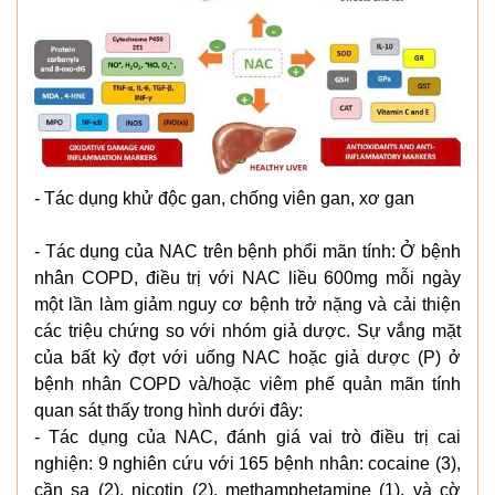
- Tác dụng khử độc gan, chống viên gan, xơ gan
- Tác dụng của NAC trên bệnh phổi mãn tính: Ở bệnh
nhân COPD, điều trị với NAC liều 600mg mỗi ngày
một lần làm giảm nguy cơ bệnh trở nặng và cải thiện
các triệu chứng so với nhóm giả dược. Sự vắng mặt
của bất kỳ đợt với uống NAC hoặc giả dược (P) ở
bệnh nhân COPD và/hoặc viêm phế quản mãn tính
quan sát thấy trong hình dưới đây:
- Tác dụng của NAC, đánh giá vai trò điều trị cai
nghiện: 9 nghiên cứu với 165 bệnh nhân: cocaine (3),
cần sa (2), nicotin (2), methamphetamine (1), và cờ