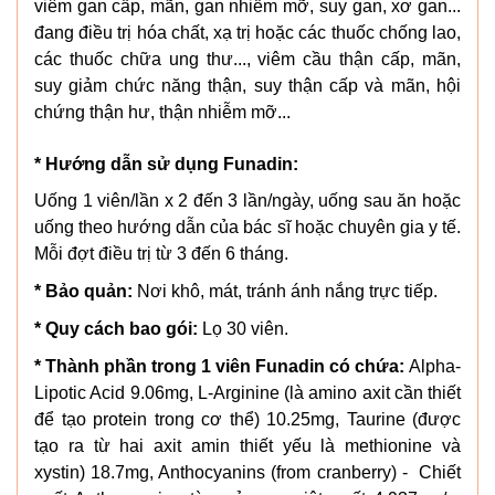
viêm gan cấp, mãn, gan nhiễm mỡ, suy gan, xơ gan...
đang điều trị hóa chất, xạ trị hoặc các thuốc chống lao,
các thuốc chữa ung thư..., viêm cầu thận cấp, mãn,
suy giảm chức năng thận, suy thận cấp và mãn, hội
chứng thận hư, thận nhiễm mỡ...
* Hướng dẫn sử dụng Funadin:
Uống 1 viên/lần x 2 đến 3 lần/ngày, uống sau ăn hoặc
uống theo hướng dẫn của bác sĩ hoặc chuyên gia y tế.
Mỗi đợt điều trị từ 3 đến 6 tháng.
* Bảo quản:
Nơi khô, mát, tránh ánh nắng trực tiếp.
* Quy cách bao gói:
Lọ 30 viên.
* Thành phần trong 1 viên Funadin có chứa:
Alpha-
Lipotic Acid 9.06mg, L-Arginine (là amino axit cần thiết
để tạo protein trong cơ thể) 10.25mg, Taurine (được
tạo ra từ hai axit amin thiết yếu là methionine và
xystin) 18.7mg, Anthocyanins (from cranberry) - Chiết