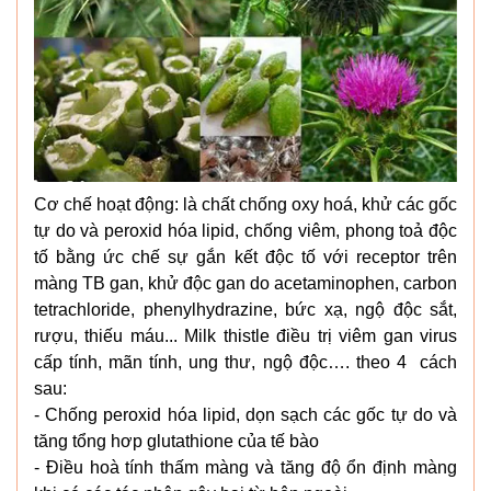
Cơ chế hoạt động: là chất chống oxy hoá, khử các gốc
tự do và peroxid hóa lipid, chống viêm, phong toả độc
tố bằng ức chế sự gắn kết độc tố với receptor trên
màng TB gan, khử độc gan do acetaminophen, carbon
tetrachloride, phenylhydrazine, bức xạ, ngộ độc sắt,
rượu, thiếu máu... Milk thistle điều trị viêm gan virus
cấp tính, mãn tính, ung thư, ngộ độc…. theo 4 cách
sau:
- Chống peroxid hóa lipid, dọn sạch các gốc tự do và
tăng tổng hơp glutathione của tế bào
- Điều hoà tính thấm màng và tăng độ ổn định màng