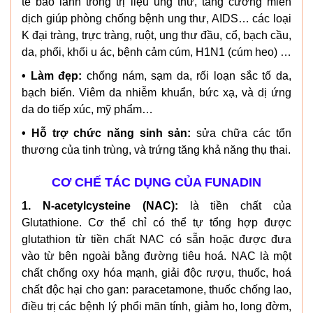
tế bào lành trong trị liệu ung thư, tăng cường miễn
dịch giúp phòng chống bệnh ung thư, AIDS… các loại
K đại tràng, trực tràng, ruột, ung thư đầu, cổ, bạch cầu,
da, phổi, khối u ác, bệnh cảm cúm, H1N1 (cúm heo) …
• Làm đẹp:
chống nám, sạm da, rối loạn sắc tố da,
bạch biến. Viêm da nhiễm khuẩn, bức xạ, và dị ứng
da do tiếp xúc, mỹ phẩm…
• Hỗ trợ chức năng sinh sản:
sửa chữa các tổn
thương của tinh trùng, và trứng tăng khả năng thụ thai.
CƠ CHẾ TÁC DỤNG CỦA FUNADIN
1. N-acetylcysteine (NAC):
là tiền chất của
Glutathione. Cơ thể chỉ có thể tự tổng hợp được
glutathion từ tiền chất NAC có sẵn hoặc được đưa
vào từ bên ngoài bằng đường tiêu hoá. NAC là một
chất chống oxy hóa mạnh, giải độc rượu, thuốc, hoá
chất độc hại cho gan: paracetamone, thuốc chống lao,
điều trị các bệnh lý phổi mãn tính, giảm ho, long đờm,