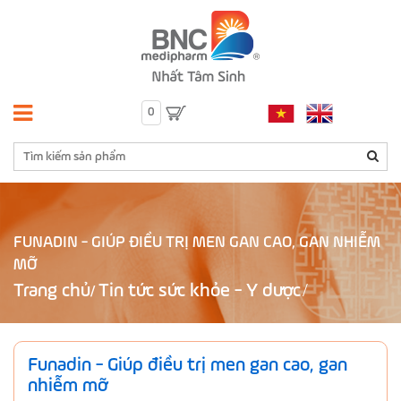
0
FUNADIN - GIÚP ĐIỀU TRỊ MEN GAN CAO, GAN NHIỄM
MỠ
Trang chủ
Tin tức sức khỏe - Y dược
/
Funadin - Giúp điều trị men gan cao, gan
nhiễm mỡ