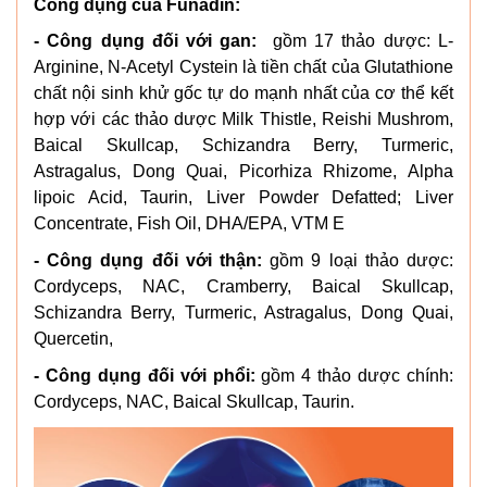
Công dụng của Funadin:
- Công dụng đối với gan:
gồm 17 thảo dược: L-
Arginine, N-Acetyl Cystein là tiền chất của Glutathione
chất nội sinh khử gốc tự do mạnh nhất của cơ thể kết
hợp với các thảo dược Milk Thistle, Reishi Mushrom,
Baical Skullcap, Schizandra Berry, Turmeric,
Astragalus, Dong Quai, Picorhiza Rhizome, Alpha
lipoic Acid, Taurin, Liver Powder Defatted; Liver
Concentrate, Fish Oil, DHA/EPA, VTM E
- Công dụng đối với thận:
gồm 9 loại thảo dược:
Cordyceps, NAC, Cramberry, Baical Skullcap,
Schizandra Berry, Turmeric, Astragalus, Dong Quai,
Quercetin,
- Công dụng đối với phổi:
gồm 4 thảo dược chính:
Cordyceps, NAC, Baical Skullcap, Taurin.