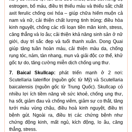
estrogen, bổ máu, điều trị thiếu máu và thiếu sắt; chất
axit ferulic chống oxi hóa – giúp chữa hiếm muộn cả
nam và nữ, cải thiện chất lượng tinh trùng; điều hòa
kinh nguyệt, chống các rối loạn tiền mãn kinh, stress,
căng thẳng và lo âu; cải thiện khả năng sinh sản ở nữ
giới, duy trì sắc đẹp và tuổi thanh xuân. Dong Quai
giúp tăng tuần hoàn máu, cải thiện màu da, chống
rụng tóc, nám, tàn nhang, mụn và giải độc cơ thể, khử
gốc tự do, tăng cường miễn dịch chống ung thư.
7. Baical Skullcap:
phát triển mạnh ở 2 nơi:
Scutellaria lateriflor (nguồn gốc từ Mỹ) và Scutellaria
baicalensis (nguồn gốc từ Trung Quốc). Skullcap có
nhiều lợi ích tiềm năng về sức khoẻ, chống ung thư,
hạ sốt, giảm đau và chống viêm, giảm sự co thắt, tăng
tưới máu vùng chậu, điều hoà kinh nguyệt, điều trị
bệnh gút. Ngoài ra, điều trị các chứng bệnh như
chứng động kinh, mất ngủ, kích động, lo âu, căng
thẳng, stress.