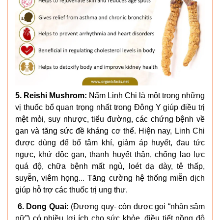
5. Reishi Mushrom:
Nấm Linh Chi là một trong những
vị thuốc bổ quan trọng nhất trong Ðông Y giúp điều trị
mệt mỏi, suy nhược, tiểu đường, các chứng bệnh về
gan và tăng sức đề kháng cơ thể. Hiện nay, Linh Chi
được dùng để bổ tâm khí, giảm áp huyết, đau tức
ngực, khử độc gan, thanh huyết thận, chống lao lực
quá độ, chữa bệnh mất ngủ, loét dạ dày, tê thấp,
suyễn, viêm họng... Tăng cường hệ thống miễn dịch
giúp hỗ trợ các thuốc trị ung thư.
6. Dong Quai:
(Đương quy- còn được gọi “nhân sâm
nữ”) có nhiều lợi ích cho sức khỏe, điều tiết nồng độ