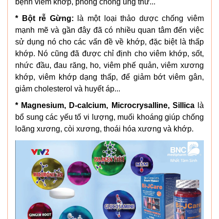
bệnh viêm khớp, phòng chống ung thư...
*
Bột rễ Gừng:
là một loại thảo dược chống viêm
mạnh mẽ và gần đây đã có nhiều quan tâm đến việc
sử dụng nó cho các vấn đề về khớp, đặc biệt là thấp
khớp. Nó cũng đã được chỉ định cho viêm khớp, sốt,
nhức đầu, đau răng, ho, viêm phế quản, viêm xương
khớp, viêm khớp dạng thấp, để giảm bớt viêm gân,
giảm cholesterol và huyết áp...
* Magnesium, D-calcium, Microcrysalline, Sillica
là
bổ sung các yếu tố vi lượng, muối khoáng giúp chống
loãng xương, còi xương, thoái hóa xương và khớp.