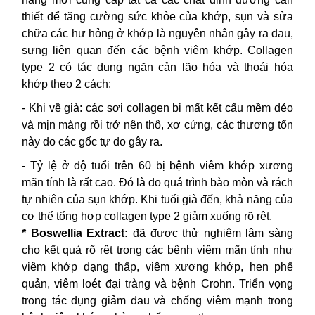
thiết để tăng cường sức khỏe của khớp, sụn và sửa
chữa các hư hỏng ở khớp là nguyên nhân gây ra đau,
sưng liên quan đến các bệnh viêm khớp. Collagen
type 2 có tác dụng ngăn cản lão hóa và thoái hóa
khớp theo 2 cách:
- Khi về già: các sợi collagen bị mất kết cấu mềm dẻo
và mịn màng rồi trở nên thô, xơ cứng, các thương tổn
này do các gốc tự do gây ra.
- Tỷ lệ ở độ tuổi trên 60 bị bệnh viêm khớp xương
mãn tính là rất cao. Đó là do quá trình bào mòn và rách
tự nhiên của sụn khớp. Khi tuổi già đến, khả năng của
cơ thể tổng hợp collagen type 2 giảm xuống rõ rệt.
*
Boswellia Extract:
đã được thử nghiệm lâm sàng
cho kết quả rõ rệt trong các bệnh viêm mãn tính như
viêm khớp dạng thấp, viêm xương khớp, hen phế
quản, viêm loét đại tràng và bệnh Crohn. Triển vọng
trong tác dụng giảm đau và chống viêm mạnh trong