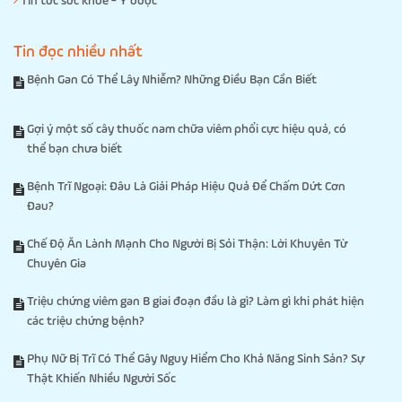
Tin tức sức khỏe - Y dược
Tin đọc nhiều nhất
Bệnh Gan Có Thể Lây Nhiễm? Những Điều Bạn Cần Biết
Gợi ý một số cây thuốc nam chữa viêm phổi cực hiệu quả, có
thể bạn chưa biết
Bệnh Trĩ Ngoại: Đâu Là Giải Pháp Hiệu Quả Để Chấm Dứt Cơn
Đau?
Chế Độ Ăn Lành Mạnh Cho Người Bị Sỏi Thận: Lời Khuyên Từ
Chuyên Gia
Triệu chứng viêm gan B giai đoạn đầu là gì? Làm gì khi phát hiện
các triệu chứng bệnh?
Phụ Nữ Bị Trĩ Có Thể Gây Nguy Hiểm Cho Khả Năng Sinh Sản? Sự
Thật Khiến Nhiều Người Sốc