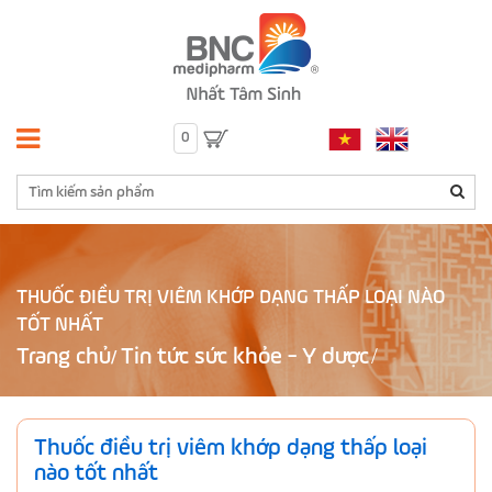
0
THUỐC ĐIỀU TRỊ VIÊM KHỚP DẠNG THẤP LOẠI NÀO
TỐT NHẤT
Trang chủ
Tin tức sức khỏe - Y dược
/
Thuốc điều trị viêm khớp dạng thấp loại
nào tốt nhất