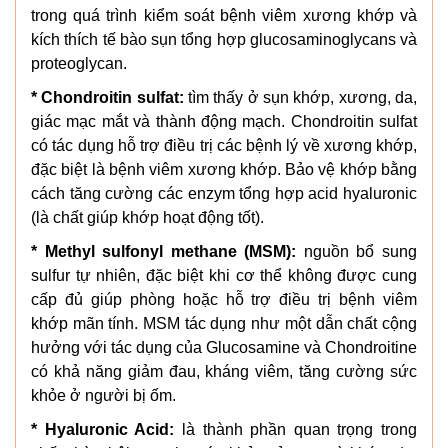
trong quá trình kiểm soát bệnh viêm xương khớp và
kích thích tế bào sụn tổng hợp glucosaminoglycans và
proteoglycan.
*
Chondroitin sulfat:
tìm thấy ở sụn khớp, xương, da,
giác mạc mắt và thành động mạch. Chondroitin sulfat
có tác dụng hỗ trợ điều trị các bệnh lý về xương khớp,
đặc biệt là bệnh viêm xương khớp. Bảo vệ khớp bằng
cách tăng cường các enzym tổng hợp acid hyaluronic
(là chất giúp khớp hoạt động tốt).
*
Methyl sulfonyl methane (MSM):
nguồn bổ sung
sulfur tự nhiên, đặc biệt khi cơ thể không được cung
cấp đủ giúp phòng hoặc hỗ trợ điều trị bệnh viêm
khớp mãn tính. MSM tác dụng như một dẫn chất cộng
hưởng với tác dụng của Glucosamine và Chondroitine
có khả năng giảm đau, kháng viêm, tăng cường sức
khỏe ở người bị ốm.
* Hyaluronic Acid:
là thành phần quan trọng trong