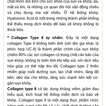
chất nhờn bôi trơn cho sức khỏe của sụn và khớp, da,
mắt và tim, là những cơ quan đòi hỏi vận động nhiều
và chịu đựng ma sát nhiều. Ở hệ thống khớp,
Hyaluronic Acid là một trong những thành phần không
thể thiếu trong dịch khớp để bảo vệ khớp không bị
thoái hóa.
* Collagen Type II tự nhiên:
Đây là một dạng
collagen Type II không biến tính (với tên gọi khác là
phức hợp UC-II) là thành phần chính của sụn khớp
chiếm 90% các sợi collagen có trong chất căn bản của
sụn khớp, không bị biến tính khi tiếp xúc với dịch tiêu
hóa giúp cơ thể hấp thu tốt. Collagen type 2 thiên
nhiên giúp nuôi dưỡng sụn, tạo chất nhờn, tăng độ
bền, dẻo dai cho khớp, tăng sức mạnh liên kết cơ-
gân-sụn khớp.
Collagen type II
có tác dụng kháng viêm, giảm đau
hiệu quả, kích hoạt hệ thống miễn dịch và bảo vệ
khớp. Collagen type II là một dạng thực phẩm chức
năng mới cung cấp tất cả các chất dinh dưỡng cần