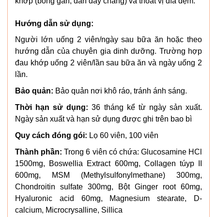
khớp (bong gân, dãn dây chằng) và thoát vị đĩa đệm.
Hướng dẫn sử dụng:
Người lớn uống 2 viên/ngày sau bữa ăn hoặc theo
hướng dẫn của chuyên gia dinh dưỡng. Trường hợp
đau khớp uống 2 viên/lần sau bữa ăn và ngày uống 2
lần.
Bảo quản:
Bảo quản nơi khô ráo, tránh ánh sáng.
Thời hạn sử dụng:
36 tháng kể từ ngày sản xuất.
Ngày sản xuất và hạn sử dụng được ghi trên bao bì
Quy cách đóng gói:
Lọ 60 viên, 100 viên
Thành phần:
Trong 6 viên có chứa: Glucosamine HCl
1500mg, Boswellia Extract 600mg, Collagen túyp II
600mg, MSM (Methylsulfonylmethane) 300mg,
Chondroitin sulfate 300mg, Bột Ginger root 60mg,
Hyaluronic acid 60mg, Magnesium stearate, D-
calcium, Microcrysalline, Sillica