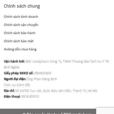
Chính sách chung
Chính sách kinh doanh
Chính sách vận chuyển
Chính sách bảo hành
Chính sách bảo mật
Hướng dẫn mua hàng
Vận hành bởi:
BNC medipharm Công Ty TNHH Thương Mại Dịch Vụ Y Tế
Bình Nghĩa
Giấy phép ĐKKD số:
0104907829
Người đại diện:
Ông Phan Đăng Bình
Chức vụ: Giám đốc
Địa chỉ:
Số 26/130 Tựu Liệt, Quốc Bảo, Văn Điển, Thanh Trì, Hà Nội
Điện thoại:
0978.307.072