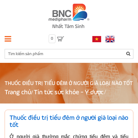
0
THUỐC ĐIỀU TRỊ TIỂU ĐÊM Ở NGƯỜI GIÀ LOẠI NÀO TỐT
Trang chủ
Tin tức sức khỏe - Y dược
/
Thuốc điều trị tiểu đêm ở người già loại nào
tốt
Ở người già thường mắc chứng tiểu đêm và tiểu