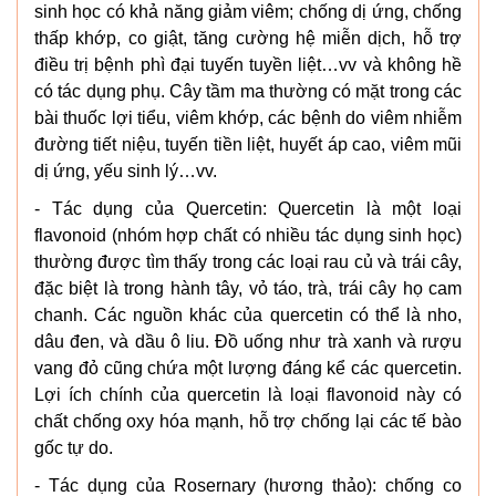
sinh học có khả năng giảm viêm; chống dị ứng, chống
thấp khớp, co giật, tăng cường hệ miễn dịch, hỗ trợ
điều trị bệnh phì đại tuyến tuyền liệt…vv và không hề
có tác dụng phụ. Cây tầm ma thường có mặt trong các
bài thuốc lợi tiểu, viêm khớp, các bệnh do viêm nhiễm
đường tiết niệu, tuyến tiền liệt, huyết áp cao, viêm mũi
dị ứng, yếu sinh lý…vv.
- Tác dụng của Quercetin: Quercetin là một loại
flavonoid (nhóm hợp chất có nhiều tác dụng sinh học)
thường được tìm thấy trong các loại rau củ và trái cây,
đặc biệt là trong hành tây, vỏ táo, trà, trái cây họ cam
chanh. Các nguồn khác của quercetin có thể là nho,
dâu đen, và dầu ô liu. Đồ uống như trà xanh và rượu
vang đỏ cũng chứa một lượng đáng kể các quercetin.
Lợi ích chính của quercetin là loại flavonoid này có
chất chống oxy hóa mạnh, hỗ trợ chống lại các tế bào
gốc tự do.
- Tác dụng của Rosernary (hương thảo): chống co