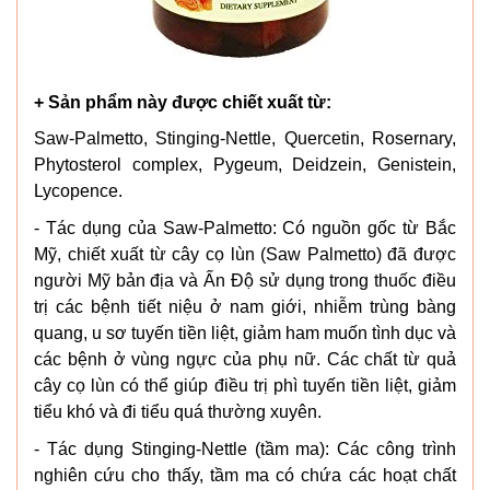
+ Sản phẩm này được chiết xuất từ:
Saw-Palmetto, Stinging-Nettle, Quercetin, Rosernary,
Phytosterol complex, Pygeum, Deidzein, Genistein,
Lycopence.
- Tác dụng của Saw-Palmetto: Có nguồn gốc từ Bắc
Mỹ, chiết xuất từ cây cọ lùn (Saw Palmetto) đã được
người Mỹ bản địa và Ấn Độ sử dụng trong thuốc điều
trị các bệnh tiết niệu ở nam giới, nhiễm trùng bàng
quang, u sơ tuyến tiền liệt, giảm ham muốn tình dục và
các bệnh ở vùng ngực của phụ nữ. Các chất từ quả
cây cọ lùn có thể giúp điều trị phì tuyến tiền liệt, giảm
tiểu khó và đi tiểu quá thường xuyên.
- Tác dụng Stinging-Nettle (tầm ma): Các công trình
nghiên cứu cho thấy, tầm ma có chứa các hoạt chất