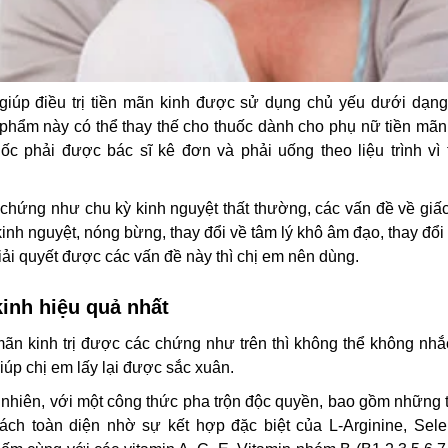
 giúp điều trị tiền mãn kinh được sử dụng chủ yếu dưới dạng
hẩm này có thể thay thế cho thuốc dành cho phụ nữ tiền mãn 
ốc phải được bác sĩ kê đơn và phải uống theo liệu trình vì 
 chứng như chu kỳ kinh nguyệt thất thường, các vấn đề về giấ
kinh nguyệt, nóng bừng, thay đổi về tâm lý khô âm đạo, thay đổi
ải quyết được các vấn đề này thì chị em nên dùng.
inh hiệu quả nhất
ãn kinh trị được các chứng như trên thì không thể không nhắ
giúp chị em lấy lại được sắc xuân.
 nhiên, với một công thức pha trộn độc quyền, bao gồm những 
ch toàn diện nhờ sự kết hợp đặc biệt của L-Arginine, Sele