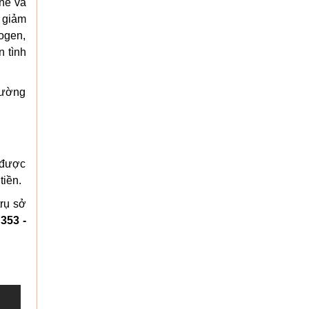
ne và
p giảm
rogen,
n tình
 cường
 được
tiền.
trụ sở
353 -