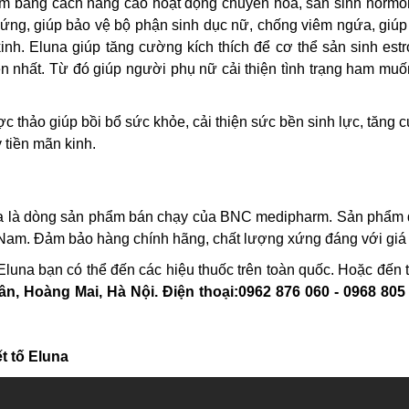
 em bằng cách nâng cao hoạt động chuyển hoá, sản sinh hormo
hứng, giúp bảo vệ bộ phận sinh dục nữ, chống viêm ngứa, giú
nh. Eluna giúp tăng cường kích thích để cơ thể sản sinh est
iên nhất. Từ đó giúp người phụ nữ cải thiện tình trạng ham muố
c thảo giúp bồi bổ sức khỏe, cải thiện sức bền sinh lực, tăng
 tiền mãn kinh.
una là dòng sản phẩm bán chạy của BNC medipharm. Sản phẩm
Nam. Đảm bảo hàng chính hãng, chất lượng xứng đáng với giá 
 Eluna bạn có thể đến các hiệu thuốc trên toàn quốc. Hoặc đến 
, Hoàng Mai, Hà Nội. Điện thoại:0962 876 060 - 0968 805 
t tố Eluna