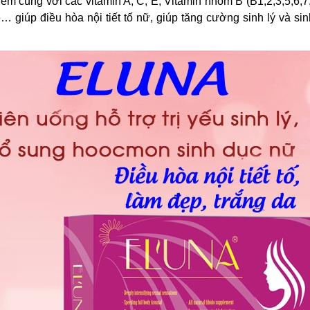
iếm cùng với các vitamin A, C, E, Vitamin nhóm B (B1,2,3,5,6,7
… giúp điều hòa nội tiết tố nữ, giúp tăng cường sinh lý và si