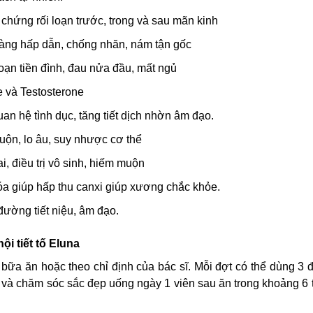
u chứng rối loạn trước, trong và sau mãn kinh
 màng hấp dẫn, chống nhăn, nám tận gốc
 loạn tiền đình, đau nửa đầu, mất ngủ
e và Testosterone
an hệ tình dục, tăng tiết dịch nhờn âm đạo.
uộn, lo âu, suy nhược cơ thể
, điều trị vô sinh, hiếm muộn
a giúp hấp thu canxi giúp xương chắc khỏe.
ường tiết niệu, âm đạo.
i tiết tố Eluna
 bữa ăn hoặc theo chỉ định của bác sĩ. Mỗi đợt có thể dùng 3
và chăm sóc sắc đẹp uống ngày 1 viên sau ăn trong khoảng 6 