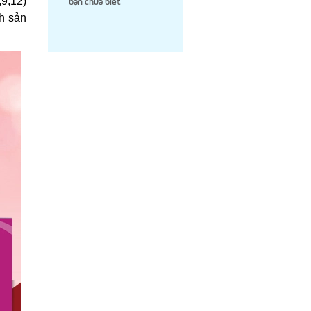
,9,12)
bạn chưa biết
nh sản