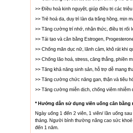
>> Điều hoà kinh nguyệt, giúp điều trị các triệ
>> Trẻ hoá da, duy trì làn da trắng hồng, mịn
>> Tăng cường trí nhớ, nhận thức, điều trị rối
>> Tái tạo và cân bằng Estrogen, Progesteron
>> Chống mãn dục nữ, lãnh cảm, khô rát khi qu
>> Chống lão hoá, stress, căng thẳng, phiền m
>> Tăng khả năng sinh sản, hỗ trợ dễ mang thai
>> Tăng cường chức năng gan, thận và tiêu hó
>> Tăng cường miễn dịch, chống viêm nhiễm đ
* Hướng dẫn sử dụng viên uống cân bằng nộ
Ngày uống 1 đến 2 viên, 1 viên/ lần uống sau
tháng. Người bình thường nâng cao sức khoẻ 
đến 1 năm.