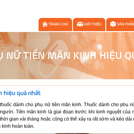
TRANG CHỦ
GIỚI THIỆU
SẢN PHẨ
 NỮ TIỀN MÃN KINH HIỆU 
h hiệu quả nhất
 thuốc dành cho phụ nữ tiền mãn kinh. Thuốc dành cho phụ nữ
người. Tiền mãn kinh là giai đoạn trước khi kinh nguyệt của
thời gian vài tháng hoặc cũng có thể xảy ra rất sớm và kéo dài
 kinh hoàn toàn.