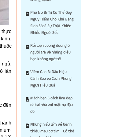
Phụ Nữ Bị Trĩ Có Thể Gây
Nguy Hiểm Cho Khả Năng
Sinh Sản? Sự Thật Khiến
 thực
Nhiều Người Sốc
kinh.
thuốc
Rối loạn cương dương ở
người trẻ và những điều
bạn không ngờ tới
c ngủ,
 ở làn
Viêm Gan B: Dấu Hiệu
Cảnh Báo và Cách Phòng
Ngừa Hiệu Quả
Mách bạn 5 cách làm đẹp
c đến
da tại nhà với mặt nạ đậu
đỏ
thành
Những hiểu lầm về bệnh
nium,
thiếu máu cơ tim - Có thể