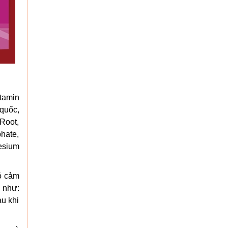
itamin
quốc,
 Root,
hate,
nesium
có cảm
u như:
au khi