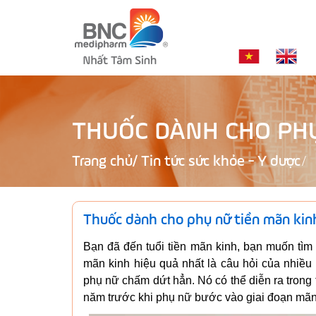
THUỐC DÀNH CHO PHỤ
Trang chủ
/
Tin tức sức khỏe - Y dược
Thuốc dành cho phụ nữ tiền mãn kin
Bạn đã đến tuổi tiền mãn kinh, bạn muốn tìm
mãn kinh hiệu quả nhất là câu hỏi của nhiều 
phụ nữ chấm dứt hẳn. Nó có thể diễn ra trong 
năm trước khi phụ nữ bước vào giai đoạn mãn