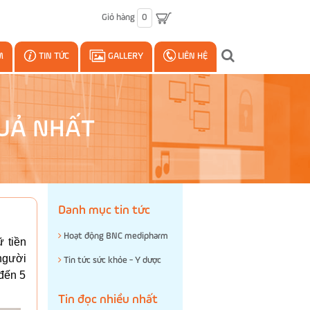
Giỏ hàng
0
M
TIN TỨC
GALLERY
LIÊN HỆ
QUẢ NHẤT
Danh mục tin tức
Hoạt động BNC medipharm
 tiền
 người
Tin tức sức khỏe - Y dược
 đến 5
Tin đọc nhiều nhất