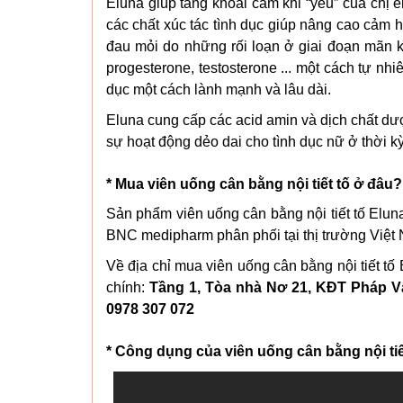
Eluna giúp tăng khoái cảm khi “yêu” của chị
các chất xúc tác tình dục giúp nâng cao cảm 
đau mỏi do những rối loạn ở giai đoạn mãn ki
progesterone, testosterone ... một cách tự nh
dục một cách lành mạnh và lâu dài.
Eluna cung cấp các acid amin và dịch chất dượ
sự hoạt động dẻo dai cho tình dục nữ ở thời kỳ
* Mua viên uống cân bằng nội tiết tố ở đâu?
Sản phẩm viên uống cân bằng nội tiết tố El
BNC medipharm phân phối tại thị trường Việt 
Về địa chỉ mua viên uống cân bằng nội tiết tố
chính:
Tầng 1, Tòa nhà Nơ 21, KĐT Pháp Vân
0978 307 072
* Công dụng của viên uống cân bằng nội tiế