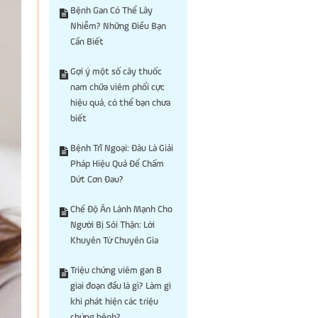
Bệnh Gan Có Thể Lây
Nhiễm? Những Điều Bạn
Cần Biết
Gợi ý một số cây thuốc
nam chữa viêm phổi cực
hiệu quả, có thể bạn chưa
biết
Bệnh Trĩ Ngoại: Đâu Là Giải
Pháp Hiệu Quả Để Chấm
Dứt Cơn Đau?
Chế Độ Ăn Lành Mạnh Cho
Người Bị Sỏi Thận: Lời
Khuyên Từ Chuyên Gia
Triệu chứng viêm gan B
giai đoạn đầu là gì? Làm gì
khi phát hiện các triệu
chứng bệnh?