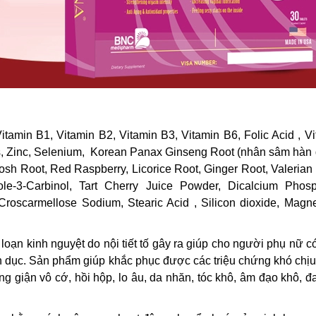
Vitamin B1, Vitamin B2, Vitamin B3, Vitamin B6, Folic Acid , V
us, Zinc, Selenium, Korean Panax Ginseng Root (nhân sâm hàn 
sh Root, Red Raspberry, Licorice Root, Ginger Root, Valerian
-3-Carbinol, Tart Cherry Juice Powder, Dicalcium Phosp
 Croscarmellose Sodium, Stearic Acid , Silicon dioxide, Mag
 loạn kinh nguyệt do nội tiết tố gây ra giúp cho người phụ nữ 
ình dục. Sản phẩm giúp khắc phục được các triệu chứng khó chị
g giận vô cớ, hồi hộp, lo âu, da nhăn, tóc khô, âm đạo khô, đ