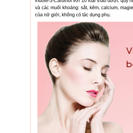
Indole-3-Carbinol với 10 loại thảo dược quý h
và các muối khoáng: sắt, kẽm, calcium, magie
của nữ giới, không có tác dụng phụ.