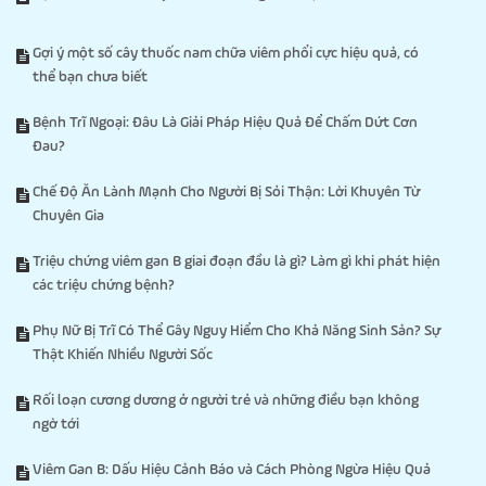
Gợi ý một số cây thuốc nam chữa viêm phổi cực hiệu quả, có
thể bạn chưa biết
Bệnh Trĩ Ngoại: Đâu Là Giải Pháp Hiệu Quả Để Chấm Dứt Cơn
Đau?
Chế Độ Ăn Lành Mạnh Cho Người Bị Sỏi Thận: Lời Khuyên Từ
Chuyên Gia
Triệu chứng viêm gan B giai đoạn đầu là gì? Làm gì khi phát hiện
các triệu chứng bệnh?
Phụ Nữ Bị Trĩ Có Thể Gây Nguy Hiểm Cho Khả Năng Sinh Sản? Sự
Thật Khiến Nhiều Người Sốc
Rối loạn cương dương ở người trẻ và những điều bạn không
ngờ tới
Viêm Gan B: Dấu Hiệu Cảnh Báo và Cách Phòng Ngừa Hiệu Quả