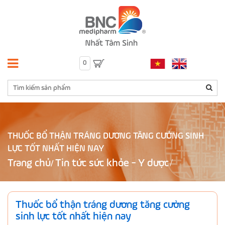
0
THUỐC BỔ THẬN TRÁNG DƯƠNG TĂNG CƯỜNG SINH
LỰC TỐT NHẤT HIỆN NAY
Trang chủ
Tin tức sức khỏe - Y dược
/
Thuốc bổ thận tráng dương tăng cường
sinh lực tốt nhất hiện nay