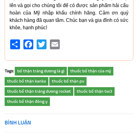
lên và gọi cho chúng tôi để có được sản phẩm hải cẩu
hoàn của Mỹ nhập khẩu chính hãng.
Cảm ơn quý
khách hàng đã quan tâm. Chúc bạn và gia đình có sức
khỏe, hạnh phúc!
Share
Facebook
Twitter
Email
Tags:
bổ thận tráng dương là gì
thuốc bổ thận của mỹ
thuốc bổ thận kanka
thuốc bổ thận pv
thuốc bổ thận tráng dương rocket
thuốc bổ thận tw3
thuốc bổ thận đông y
BÌNH LUẬN