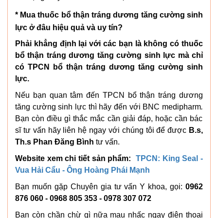
* Mua thuốc bổ thận tráng dương tăng cường sinh
lực ở đâu hiệu quả và uy tín?
Phải khẳng định lại với các bạn là không có thuốc
bổ thận tráng dương tăng cường sinh lực mà chỉ
có TPCN bổ thận tráng dương tăng cường sinh
lực.
Nếu bạn quan tâm đến
TPCN bổ thận tráng dương
tăng cường sinh lực
thì hãy đến với BNC medipharm
.
Bạn
còn điều gì thắc mắc cần giải đáp, hoặc cần bác
sĩ tư vấn hãy liên hệ ngay với chúng tôi để được
B.s,
Th.s Phan Đăng Bình
tư vấn.
Website xem chi tiết sản phẩm:
TPCN: King Seal -
Vua Hải Cẩu - Ông Hoàng Phái Mạnh
Bạn muốn gặp Chuyên gia tư vấn Y khoa, gọi:
0962
876 060 - 0968 805 353 - 0978 307 072
Bạn còn chần chừ gì nữa mau nhấc ngay điện thoại