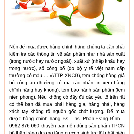
Nên để mua được hàng chính hãng chúng ta cần phải
kiểm tra các thông tin về sản phẩm như nhà sản xuất
(trong nước hay nước ngoài), xuất xứ (nhập khẩu hay
trong nước), số công bố (do bộ y tế việt nam cấp
thường có mẫu ….\ATTP-XNCB), tem chống hàng giả
bộ công an (thường có mã cào nhắn tin xem hàng
chĩnh hãng hay không), tem bảo hành sản phẩm (tem
niên phong). Nếu không có đầy đủ các yếu tố trên rất
có thể bạn đã mua phải hàng giả, hàng nhái, hàng
xách tay không rõ nguồn gốc chất lượng. Để mua
được hàng chính hãng Bs. Ths. Phan Đăng Bình –
0962 876 060 khuyên bạn nên dùng sản phẩm TPCN
bổ thận tráng dương tăng cường sinh lực tốt nhất hiện