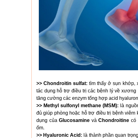
>> Chondroitin sulfat:
tìm thấy ở sụn khớp, 
tác dụng hỗ trợ điều trị các bệnh lý về xương
tăng cường các enzym tổng hợp acid hyaluronic
>> Methyl sulfonyl methane (MSM):
là nguồ
đủ giúp phòng hoặc hỗ trợ điều trị bệnh viê
dụng của
Glucosamine
và
Chondroitine
có 
ốm.
>> Hyaluronic Acid:
là thành phần quan trọng