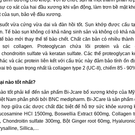
h sự cọ xát của hai đầu xương khi vận động, làm trơn bề mặt k
t của sụn, bảo vệ đầu xương.
suốt vừa cứng vừa dai và đàn hồi tốt. Sụn khớp được cấu tạ
ản. Tế bào sụn không có khả năng sinh sản và không có khả nă
tế bào mới thay thế tế bào chết. Chất căn bản có nhiều thàn
sợi collagen. Proteoglycan chứa lõi protein và các 
hondroitin sulfate và keratan sulfate. Các thể proteoglycan k
ác và các protein liên kết với cấu trúc này đảm bảo tính ổn đ
i trò quan trọng nhất là collagen type 2 (UC-II), chiếm 85 - 90
ại nào tốt nhất?
nào tốt phải kể đến sản phẩm Bi-Jcare bổ xương khớp của Mỹ
Việt Nam phân phối bởi BNC medipharm. Bi-JCare là sản phẩm
kết hợp giữa các dược chất đặc biệt để hỗ trợ sức khỏe xương
cosamine HCl 1500mg, Boswellia Extract 600mg, Collagen tú
hondroitin sulfate 300mg, Bột Ginger root 60mg, Hyaluronic
salline, Sillica,…