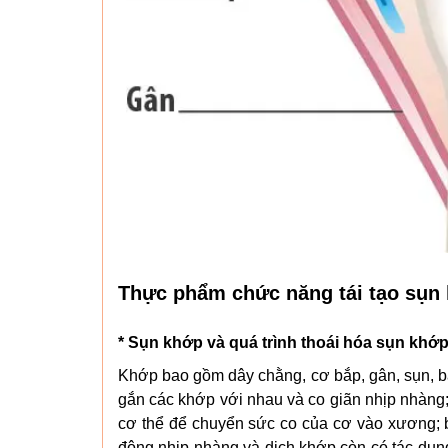
Thực phẩm chức năng tái tạo sụn 
* Sụn khớp và quá trình thoái hóa sụn khớ
Khớp bao gồm dây chằng, cơ bắp, gân, sụn, ba
gắn các khớp với nhau và co giãn nhịp nhàng
cơ thể để chuyển sức co của cơ vào xương; b
động nhịp nhàng và dịch khớp còn có tác dụn