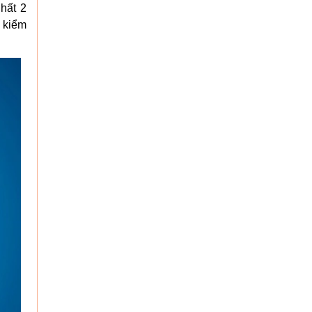
nhất 2
h kiểm