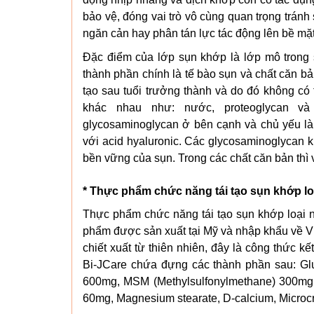
bảo vệ, đóng vai trò vô cùng quan trọng trán
ngăn cản hay phân tán lực tác động lên bề mặ
Đặc điểm của lớp sụn khớp là lớp mô trong 
thành phần chính là tế bào sụn và chất căn b
tạo sau tuổi trưởng thành và do đó không có 
khác nhau như: nước, proteoglycan và 
glycosaminoglycan ở bên cạnh và chủ yếu là c
với acid hyaluronic. Các glycosaminoglycan kh
bền vững của sụn. Trong các chất căn bản thì va
* Thực phẩm chức năng tái tạo sụn khớp lo
Thực phẩm chức năng tái tạo sụn khớp loại 
phẩm được sản xuất tại Mỹ và nhập khẩu về 
chiết xuất từ thiên nhiên, đây là công thức 
Bi-JCare chứa đựng các thành phần sau: Glu
600mg, MSM (Methylsulfonylmethane) 300mg, C
60mg, Magnesium stearate, D-calcium, Microcry