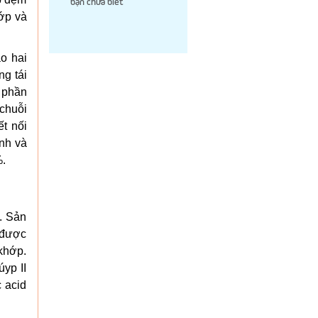
bạn chưa biết
hớp và
o hai
ng tái
h phần
chuỗi
ết nối
ịnh và
%.
. Sản
 được
 khớp.
yp II
 acid