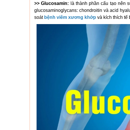
>> Glucosamin:
là thành phần cấu tạo nên sụ
glucosaminoglycans: chondroitin và acid hyalu
soát
bệnh viêm xương khớp
và kích thích t