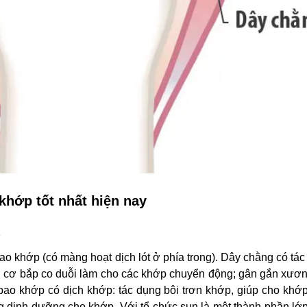
khớp tốt nhất hiện nay
p
o khớp (có màng hoạt dịch lót ở phía trong). Dây chằng có tá
; cơ bắp co duỗi làm cho các khớp chuyển động; gân gắn xươn
ao khớp có dịch khớp: tác dụng bôi trơn khớp, giúp cho khớp
g dinh dưỡng cho khớp. Với tổ chức sụn là một thành phần lớ