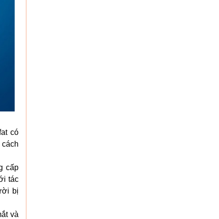
at có
 cách
ng cấp
i tác
ời bị
mắt và