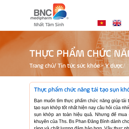
THỰC PHẨM CHỨC NĂN
Trang chủ
/
Tin tức sức khỏe - Y dược
Thực phẩm chức năng tái tạo sụn khớ
Bạn muốn tìm thực phẩm chức năng giúp tái t
tạo sụn khớp tốt nhất hiện nay câu hỏi của nhi
sụn khớp an toàn hiệu quả. Nhưng để mua đ
khuyên của Ths. Bs Phan Đăng Bình dành cho 
ràng và chất lượng đảm bảo hơn. Vậy thực phẩ