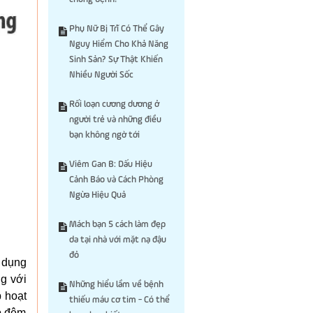
Phụ Nữ Bị Trĩ Có Thể Gây
Nguy Hiểm Cho Khả Năng
Sinh Sản? Sự Thật Khiến
Nhiều Người Sốc
Rối loạn cương dương ở
người trẻ và những điều
bạn không ngờ tới
Viêm Gan B: Dấu Hiệu
Cảnh Báo và Cách Phòng
Ngừa Hiệu Quả
Mách bạn 5 cách làm đẹp
da tại nhà với mặt nạ đậu
đỏ
c dụng
g với
Những hiểu lầm về bệnh
 hoạt
thiếu máu cơ tim - Có thể
p đệm