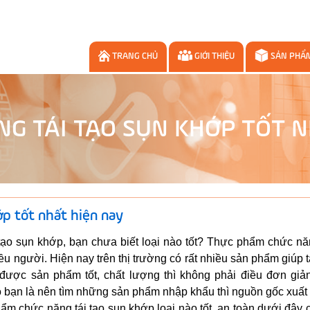
TRANG CHỦ
GIỚI THIỆU
SẢN PHẨ
G TÁI TẠO SỤN KHỚP TỐT N
p tốt nhất hiện nay
ạo sụn khớp, bạn chưa biết loại nào tốt? Thực phẩm chức năn
ều người. Hiện nay trên thị trường có rất nhiều sản phẩm giúp t
ược sản phẩm tốt, chất lượng thì không phải điều đơn giản
bạn là nên tìm những sản phẩm nhập khẩu thì nguồn gốc xuất 
m chức năng tái tạo sụn khớp loại nào tốt, an toàn dưới đây