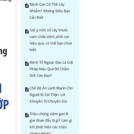
Bệnh Gan Có Thể Lây
Nhiễm? Những Điều Bạn
Cần Biết
Gợi ý một số cây thuốc
nam chữa viêm phổi cực
hiệu quả, có thể bạn chưa
biết
Bệnh Trĩ Ngoại: Đâu Là Giải
Pháp Hiệu Quả Để Chấm
Dứt Cơn Đau?
Chế Độ Ăn Lành Mạnh Cho
Người Bị Sỏi Thận: Lời
Khuyên Từ Chuyên Gia
Triệu chứng viêm gan B
giai đoạn đầu là gì? Làm gì
khi phát hiện các triệu
chứng bệnh?