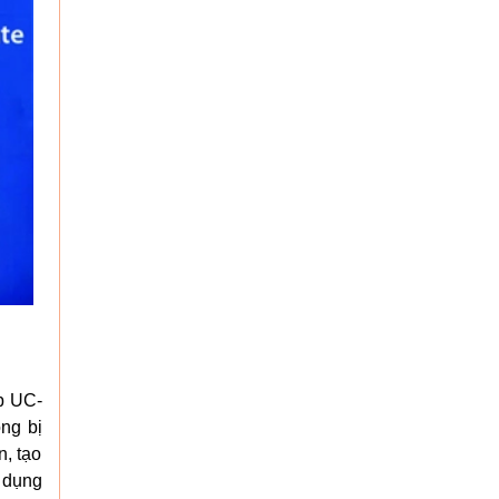
ợp UC-
ng bị
n, tạo
c dụng