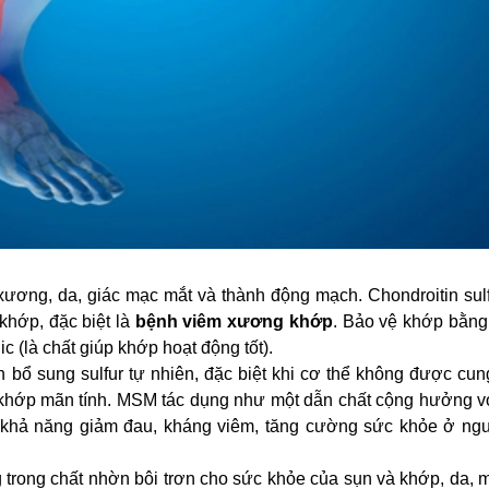
xương, da, giác mạc mắt và thành động mạch. Chondroitin sulf
 khớp, đặc biệt là
bệnh viêm xương khớp
. Bảo vệ khớp bằng
 (là chất giúp khớp hoạt động tốt).
n bổ sung sulfur tự nhiên, đặc biệt khi cơ thể không được cu
m khớp mãn tính. MSM tác dụng như một dẫn chất cộng hưởng vớ
khả năng giảm đau, kháng viêm, tăng cường sức khỏe ở ngư
 trong chất nhờn bôi trơn cho sức khỏe của sụn và khớp, da, 