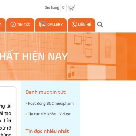
Giỏ hàng
0
M
TIN TỨC
GALLERY
LIÊN HỆ
HẤT HIỆN NAY
Danh mục tin tức
Hoạt động BNC medipharm
g tái
ái tạo
Tin tức sức khỏe - Y dược
. Lời
xứ rõ
Tin đọc nhiều nhất
 chúng