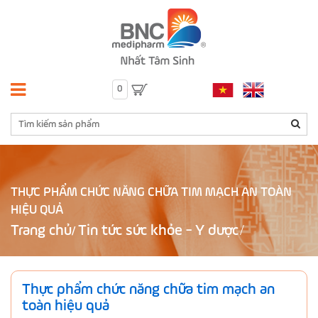
0
THỰC PHẨM CHỨC NĂNG CHỮA TIM MẠCH AN TOÀN
HIỆU QUẢ
Trang chủ
Tin tức sức khỏe - Y dược
/
Thực phẩm chức năng chữa tim mạch an
toàn hiệu quả