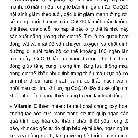
mạnh, có mặt nhiều trong tế bào tim, gan, não. CoQ10
nội sinh giảm theo tuổi, đặc biệt giảm mạnh ở người
sử dụng thuốc hạ mỡ máu. CoQ10 là một phần không
thể thiếu của chuỗi hô hấp tế bào ở ty thể là nhà máy
sản xuất năng lượng cho cơ thể. Tim là cơ quan hoạt
động vất vả nhất để vận chuyển oxygen và chất dinh
dưỡng đi nuôi toàn bộ cơ thể khoảng 100 ngàn lần
mỗi ngày. CoQ10 tái tạo năng lượng cho tim hoạt
động giúp tăng cung lượng tim, tăng lưu thông máu
trong cơ thể khắc phục tình trạng thiếu máu cục bộ cơ
tim như thiểu năng mạch vành, co thắt mạch vành,
nhồi máu cơ tim. Khi lượng CoQ10 đầy đủ sẽ giúp tim
khắc phục tình trạng thiếu năng lượng khi hoạt động.
+ Vitamin E
thiên nhiên: là một chất chống oxy hóa,
chống lão hóa cực mạnh trong cơ thể giúp ngăn cản
quá trình oxy hóa các thành phần thiết yếu trong tế
bào, khử các gốc tự do giúp bảo vệ tế bào, ngăn ngừa
xơ vữa động mạch, tăng cường hệ thống miễn dịch.