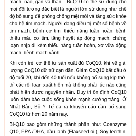
mạch, não, gan và thận... Bi-Q10 có thể sử dụng cho
mọi đối tượng đặc biệt là người lớn sử dụng như chế
độ bổ sung để phòng chống mệt mỏi và tăng sức khỏe
cho hệ tim mạch. Người đang điều trị một số bệnh về
tim mạch: bệnh cơ tim, thiểu năng tuần hoàn, bệnh
thiếu máu cơ tim, tăng huyết áp động mạch, chứng
loạn nhịp đi kèm thiểu năng tuần hoàn, xơ vữa động
mạch, bệnh mạch vành....
Khi còn trẻ, cơ thể tự sản xuất đủ CoQ10, khi về già,
lượng CoQ10 dữ trữ cạn dần. Giảm CoQ10 bắt đầu ở
độ tuổi 20, khi đến 40 tuổi nếu không bổ sung kịp thời
thì các rối loạn xuất hiện mà không phải lúc nào cũng
phát hiện được nguyên nhân. Duy trì ổn định CoQ10
luôn đảm bảo cuộc sống khỏe mạnh cường tráng. Ở
Nhật Bản, Bộ Y Tế đã ra khuyến cáo cần bổ sung
CoQ10 từ hơn 20 năm nay.
Bi-Q10 bao gồm những thành phần như: Coenzyme
Q10, EPA /DHA, dầu lanh (Flaxseed oil), Soy-lecithin,