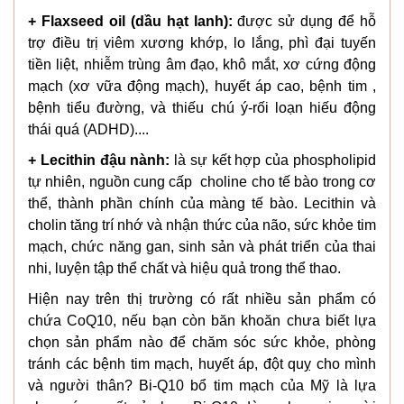
+ Flaxseed oil (dầu hạt lanh):
được sử dụng để hỗ
trợ điều trị viêm xương khớp, lo lắng, phì đại tuyến
tiền liệt, nhiễm trùng âm đạo, khô mắt, xơ cứng động
mạch (xơ vữa động mạch), huyết áp cao, bệnh tim ,
bệnh tiểu đường, và thiếu chú ý-rối loạn hiếu động
thái quá (ADHD)....
+ Lecithin đậu nành:
là sự kết hợp của phospholipid
tự nhiên, nguồn cung cấp choline cho tế bào trong cơ
thể, thành phần chính của màng tế bào. Lecithin và
cholin tăng trí nhớ và nhận thức của não, sức khỏe tim
mạch, chức năng gan, sinh sản và phát triển của thai
nhi, luyện tập thể chất và hiệu quả trong thể thao.
Hiện nay trên thị trường có rất nhiều sản phẩm có
chứa CoQ10, nếu bạn còn băn khoăn chưa biết lựa
chọn sản phẩm nào để chăm sóc sức khỏe, phòng
tránh các bệnh tim mạch, huyết áp, đột quỵ cho mình
và người thân? Bi-Q10 bổ tim mạch của Mỹ là lựa