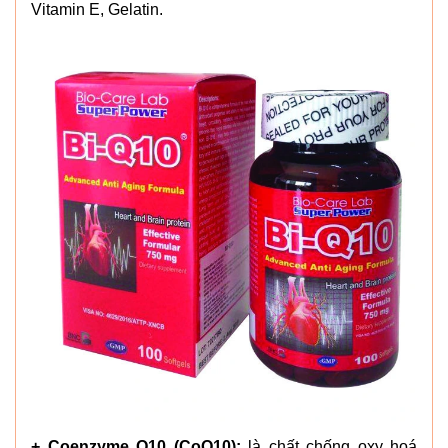
Vitamin E, Gelatin.
+ Coenzyme Q10 (CoQ10):
là chất chống oxy hoá