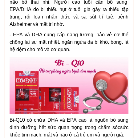
não bộ thai nhi. Người cao tuổi cần bổ sung
EPA/DHA do bị thiếu hụt ở tuổi già gây ra thiếu tập
trung, rối loạn nhận thức và sa sút trí tuệ, bệnh
Alzheimer và mất trí nhớ.
- EPA và DHA cung cấp năng lượng, bảo vệ cơ thể
chống lại sự mất nhiệt, ngăn ngừa da bị khô, bong, là
hệ đệm cho mô và cơ quan.
Bi-Q10 có chứa DHA và EPA cao là nguồn bổ sung
dinh dưỡng hết sức quan trọng trong chăm sócsức
khỏe tim mạch, mắt và não ở cả trẻ em và người già.