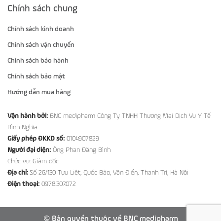
Chính sách chung
Chính sách kinh doanh
Chính sách vận chuyển
Chính sách bảo hành
Chính sách bảo mật
Hướng dẫn mua hàng
Vận hành bởi:
BNC medipharm Công Ty TNHH Thương Mại Dịch Vụ Y Tế
Bình Nghĩa
Giấy phép ĐKKD số:
0104907829
Người đại diện:
Ông Phan Đăng Bình
Chức vụ: Giám đốc
Địa chỉ:
Số 26/130 Tựu Liệt, Quốc Bảo, Văn Điển, Thanh Trì, Hà Nội
Điện thoại:
0978.307.072
© Bản quyền thuộc về BNC medipharm