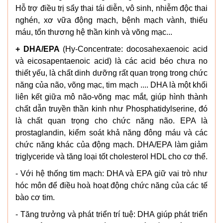
Hỗ trợ điều trị sẩy thai tái diễn, vô sinh, nhiễm độc thai
nghén, xơ vữa động mạch, bệnh mạch vành, thiếu
máu, tổn thương hệ thần kinh và võng mạc...
+ DHA/EPA
(Hy-Concentrate: docosahexaenoic acid
và eicosapentaenoic acid) là các acid béo chưa no
thiết yếu, là chất dinh dưỡng rất quan trọng trong chức
năng của não, võng mạc, tim mạch .... DHA là một khối
liên kết giữa mô não-võng mạc mắt, giúp hình thành
chất dẫn truyền thần kinh như Phosphatidylserine, đó
là chất quan trọng cho chức năng não. EPA là
prostaglandin, kiểm soát khả năng đông máu và các
chức năng khác của động mạch. DHA/EPA làm giảm
triglyceride và tăng loại tốt cholesterol HDL cho cơ thể.
- Với hệ thống tim mạch: DHA và EPA giữ vai trò như
hóc môn để điều hoà hoạt động chức năng của các tế
bào cơ tim.
- Tăng trưởng và phát triển trí tuệ: DHA giúp phát triển