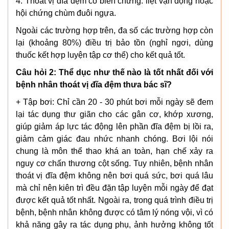
4. Thoát vị đĩa đệm có biến chứng: liệt vận động hoặc
hội chứng chùm đuôi ngựa.
Ngoài các trường hợp trên, đa số các trường hợp còn
lại (khoảng 80%) điều trị bảo tồn (nghỉ ngơi, dùng
thuốc kết hợp luyện tập cơ thể) cho kết quả tốt.
Câu hỏi 2: Thể dục như thế nào là tốt nhất đối với
bệnh nhân thoát vị đĩa đệm thưa bác sĩ?
+ Tập bơi: Chỉ cần 20 - 30 phút bơi mỗi ngày sẽ đem
lại tác dụng thư giãn cho các gân cơ, khớp xương,
giúp giảm áp lực tác động lên phần đĩa đệm bị lồi ra,
giảm cảm giác đau nhức nhanh chóng. Bơi lội nói
chung là môn thể thao khá an toàn, hạn chế xảy ra
nguy cơ chấn thương cột sống. Tuy nhiên, bệnh nhân
thoát vị đĩa đệm không nên bơi quá sức, bơi quá lâu
mà chỉ nên kiên trì đều đặn tập luyện mỗi ngày để đạt
được kết quả tốt nhất. Ngoài ra, trong quá trình điều trị
bệnh, bệnh nhân không được có tâm lý nóng vội, vì có
khả năng gây ra tác dụng phụ, ảnh hưởng không tốt