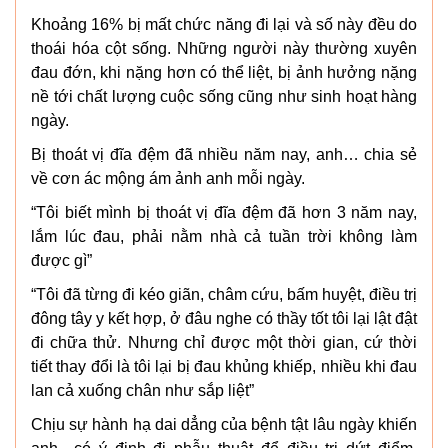
Khoảng 16% bị mất chức năng đi lại và số này đều do
thoái hóa cột sống. Những người này thường xuyên
đau đớn, khi nặng hơn có thể liệt, bị ảnh hưởng nặng
nề tới chất lượng cuộc sống cũng như sinh hoạt hàng
ngày.
Bị thoát vị đĩa đệm đã nhiều năm nay, anh… chia sẻ
về cơn ác mộng ám ảnh anh mỗi ngày.
“Tôi biết mình bị thoát vị đĩa đệm đã hơn 3 năm nay,
lắm lúc đau, phải nằm nhà cả tuần trời không làm
được gì”
“Tôi đã từng đi kéo giãn, châm cứu, bấm huyệt, điều trị
đông tây y kết hợp, ở đâu nghe có thầy tốt tôi lại lật đật
đi chữa thử. Nhưng chỉ được một thời gian, cứ thời
tiết thay đổi là tôi lại bị đau khủng khiếp, nhiều khi đau
lan cả xuống chân như sắp liệt”
Chịu sự hành hạ dai dẳng của bệnh tật lâu ngày khiến