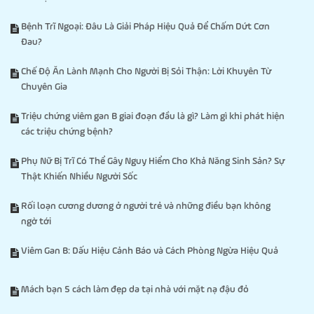
Bệnh Trĩ Ngoại: Đâu Là Giải Pháp Hiệu Quả Để Chấm Dứt Cơn
Đau?
Chế Độ Ăn Lành Mạnh Cho Người Bị Sỏi Thận: Lời Khuyên Từ
Chuyên Gia
Triệu chứng viêm gan B giai đoạn đầu là gì? Làm gì khi phát hiện
các triệu chứng bệnh?
Phụ Nữ Bị Trĩ Có Thể Gây Nguy Hiểm Cho Khả Năng Sinh Sản? Sự
Thật Khiến Nhiều Người Sốc
Rối loạn cương dương ở người trẻ và những điều bạn không
ngờ tới
Viêm Gan B: Dấu Hiệu Cảnh Báo và Cách Phòng Ngừa Hiệu Quả
Mách bạn 5 cách làm đẹp da tại nhà với mặt nạ đậu đỏ