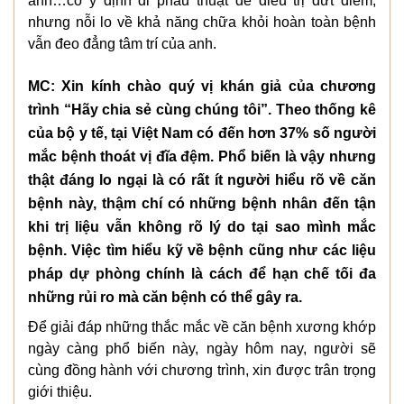
anh…có ý định đi phẫu thuật để điều trị dứt điểm,
nhưng nỗi lo về khả năng chữa khỏi hoàn toàn bệnh
vẫn đeo đẳng tâm trí của anh.
MC: Xin kính chào quý vị khán giả của chương
trình “Hãy chia sẻ cùng chúng tôi”. Theo thống kê
của bộ y tế, tại Việt Nam có đến hơn 37% số người
mắc bệnh thoát vị đĩa đệm. Phổ biến là vậy nhưng
thật đáng lo ngại là có rất ít người hiểu rõ về căn
bệnh này, thậm chí có những bệnh nhân đến tận
khi trị liệu vẫn không rõ lý do tại sao mình mắc
bệnh. Việc tìm hiểu kỹ về bệnh cũng như các liệu
pháp dự phòng chính là cách để hạn chế tối đa
những rủi ro mà căn bệnh có thể gây ra.
Để giải đáp những thắc mắc về căn bệnh xương khớp
ngày càng phổ biến này, ngày hôm nay, người sẽ
cùng đồng hành với chương trình, xin được trân trọng
giới thiệu.