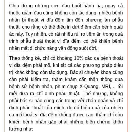
Chịu đựng những cơn đau buốt hành hạ, ngay cả
thuốc giảm đau cũng không còn tác dụng, nhiều bệnh
nhân bị thoát vị đĩa đệm tìm đến phương án phẫu
thuật, cho rằng có thể điều trị dứt điểm căn bệnh quái
ác này. Tuy nhiên, có rất nhiều rủi ro tiềm ẩn trong quá
trình phẫu thuật thoát vị đĩa đệm, có thể khiến bệnh
nhân mất đi chức năng vận động suốt đời.
Theo thống kê, chỉ có khoảng 10% các ca bệnh thoát
vị đĩa đệm phải mổ, khi tất cả các phương pháp điều
trị khác không còn tác dụng. Bác sĩ chuyên khoa cũng
cần phải kiểm tra, thăm khám cẩn thận thông qua
bệnh sử bệnh nhân, phim chụp X-Quang, MRI,… rồi
mới đưa ra chỉ định phẫu thuật. Thế nhưng, không
phải bác sĩ nào cũng cẩn trọng với chẩn đoán và chỉ
định phẫu thuật của mình, do đó hiệu quả của nhiều
ca mổ thoát vị đĩa đệm không được cao, thậm chí còn
khiến bệnh nhân gặp phải những biến chứng khôn
lường như: