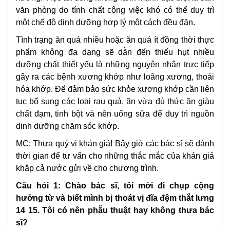
văn phòng do tính chất công việc khó có thể duy trì
một chế độ dinh dưỡng hợp lý một cách đều đặn.
Tình trạng ăn quá nhiều hoặc ăn quá ít đồng thời thực
phẩm không đa dạng sẽ dẫn đến thiếu hụt nhiều
dưỡng chất thiết yếu là những nguyên nhân trực tiếp
gây ra các bệnh xương khớp như loãng xương, thoái
hóa khớp. Để đảm bảo sức khỏe xương khớp cần liên
tục bổ sung các loại rau quả, ăn vừa đủ thức ăn giàu
chất đạm, tinh bột và nên uống sữa để duy trì nguồn
dinh dưỡng chăm sóc khớp.
MC: Thưa quý vị khán giả! Bây giờ các bác sĩ sẽ dành
thời gian để tư vấn cho những thắc mắc của khán giả
khắp cả nước gửi về cho chương trình.
Câu hỏi 1: Chào bác sĩ, tôi mới đi chụp cộng
hưởng từ và biết mình bị thoát vị đĩa đệm thắt lưng
14 15. Tôi có nên phẫu thuật hay không thưa bác
sĩ?