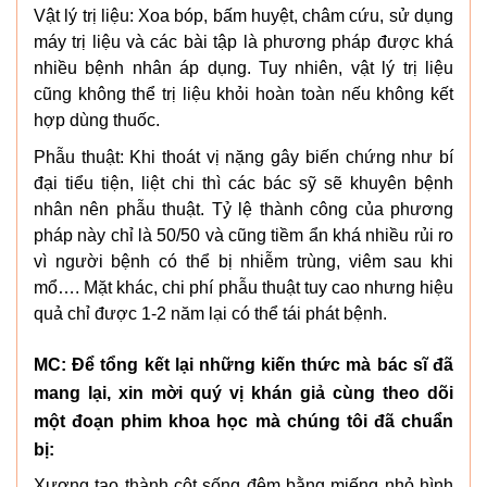
Vật lý trị liệu: Xoa bóp, bấm huyệt, châm cứu, sử dụng
máy trị liệu và các bài tập là phương pháp được khá
nhiều bệnh nhân áp dụng. Tuy nhiên, vật lý trị liệu
cũng không thể trị liệu khỏi hoàn toàn nếu không kết
hợp dùng thuốc.
Phẫu thuật: Khi thoát vị nặng gây biến chứng như bí
đại tiểu tiện, liệt chi thì các bác sỹ sẽ khuyên bệnh
nhân nên phẫu thuật. Tỷ lệ thành công của phương
pháp này chỉ là 50/50 và cũng tiềm ẩn khá nhiều rủi ro
vì người bệnh có thể bị nhiễm trùng, viêm sau khi
mổ…. Mặt khác, chi phí phẫu thuật tuy cao nhưng hiệu
quả chỉ được 1-2 năm lại có thể tái phát bệnh.
MC: Để tổng kết lại những kiến thức mà bác sĩ đã
mang lại, xin mời quý vị khán giả cùng theo dõi
một đoạn phim khoa học mà chúng tôi đã chuẩn
bị:
Xương tạo thành cột sống đệm bằng miếng nhỏ hình