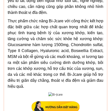
yếu tố tác động bên ngoài như tuổi tác, nghề nghiệp,
chiều cao, cân nặng cũng góp phần không nhỏ hình
thành thoát vị đĩa đệm.
Thực phẩm chức năng Bi-Jcare với công thức kết hợp
đặc biệt giữa các hợp chất quan trọng nhất để khắc
phục tình trạng bệnh lý của xương khớp, kiến tạo,
tăng cường và chăm sóc sức khỏe hệ xương khớp:
Glucosamine hàm lượng 1500mg, Chondroitin sulfat,
Type II Collagen, Hyaluronic acid, Boswellia Extract,
MSM và bột rễ gừng và các muối khoáng, vi lương tạo
ra một sản phẩm siêu cường dinh dưỡng khớp, bôi
trơn các khớp xương, hỗ trợ cấu trúc của xương, sụn,
da và các mô khác trong cơ thể. Bi-Jcare giúp hỗ trợ
điều trị giãn dây chằng, thoát vị đĩa đệm và giảm đau
hiệu quả.