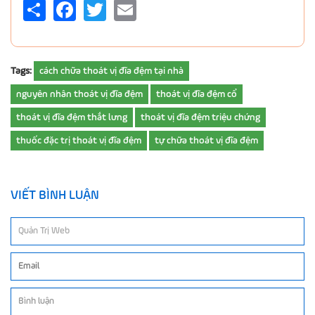
Share
Facebook
Twitter
Email
Tags:
cách chữa thoát vị đĩa đệm tại nhà
nguyên nhân thoát vị đĩa đệm
thoát vị đĩa đệm cổ
thoát vị đĩa đệm thắt lưng
thoát vị đĩa đệm triệu chứng
thuốc đặc trị thoát vị đĩa đệm
tự chữa thoát vị đĩa đệm
VIẾT BÌNH LUẬN