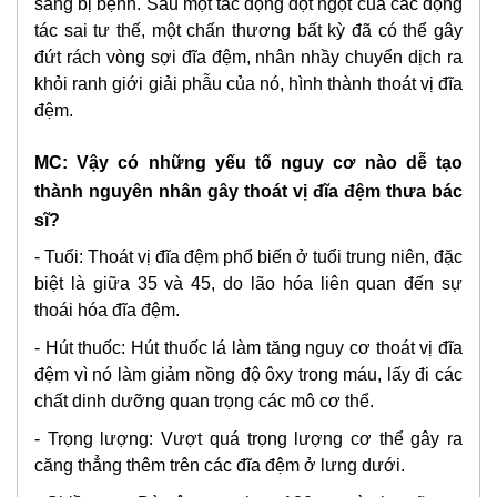
sàng bị bệnh. Sau một tác động đột ngột của các động
tác sai tư thế, một chấn thương bất kỳ đã có thể gây
đứt rách vòng sợi đĩa đệm, nhân nhầy chuyển dịch ra
khỏi ranh giới giải phẫu của nó, hình thành thoát vị đĩa
đệm.
MC: Vậy có những yếu tố nguy cơ nào dễ tạo
thành nguyên nhân gây thoát vị đĩa đệm thưa bác
sĩ?
- Tuổi: Thoát vị đĩa đệm phổ biến ở tuổi trung niên, đặc
biệt là giữa 35 và 45, do lão hóa liên quan đến sự
thoái hóa đĩa đệm.
- Hút thuốc: Hút thuốc lá làm tăng nguy cơ thoát vị đĩa
đệm vì nó làm giảm nồng độ ôxy trong máu, lấy đi các
chất dinh dưỡng quan trọng các mô cơ thể.
- Trọng lượng: Vượt quá trọng lượng cơ thể gây ra
căng thẳng thêm trên các đĩa đệm ở lưng dưới.