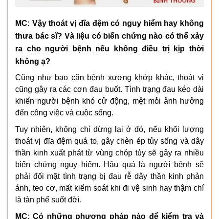
MC: Vậy thoát vị đĩa đệm có nguy hiểm hay không
thưa bác sĩ? Và liệu có biến chứng nào có thể xảy
ra cho người bệnh nếu không điều trị kịp thời
không ạ?
Cũng như bao căn bệnh xương khớp khác, thoát vị
cũng gây ra các cơn đau buốt. Tình trạng đau kéo dài
khiến người bệnh khó cử động, mệt mỏi ảnh hưởng
đến công việc và cuộc sống.
Tuy nhiên, không chỉ dừng lại ở đó, nếu khối lượng
thoát vị đĩa đệm quá to, gây chèn ép tủy sống và dây
thần kinh xuất phát từ vùng chóp tủy sẽ gây ra nhiều
biến chứng nguy hiểm. Hậu quả là người bệnh sẽ
phải đối mặt tình trạng bị đau rễ dây thần kinh phản
ánh, teo cơ, mất kiểm soát khi đi vệ sinh hay thậm chí
là tàn phế suốt đời.
MC: Có những phương pháp nào để kiểm tra và