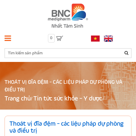
0
THOÁT VỊ ĐĨA ĐỆM - CÁC LIỆU PHÁP DỰ PHÒNG VÀ
ĐIỀU TRỊ
Trang chủ
Tin tức sức khỏe - Y dược
/
Thoát vị đĩa đệm - các liệu pháp dự phòng
và điều trị