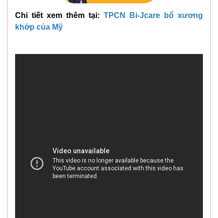
Chi tiết xem thêm tại:
TPCN Bi-Jcare bổ xương
khớp của Mỹ