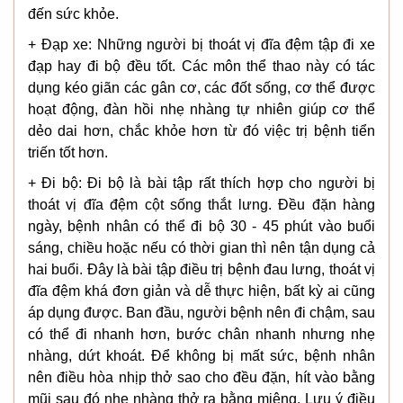
đến sức khỏe.
+ Đạp xe: Những người bị thoát vị đĩa đệm tập đi xe
đạp hay đi bộ đều tốt. Các môn thể thao này có tác
dụng kéo giãn các gân cơ, các đốt sống, cơ thể được
hoạt động, đàn hồi nhẹ nhàng tự nhiên giúp cơ thể
dẻo dai hơn, chắc khỏe hơn từ đó việc trị bệnh tiển
triến tốt hơn.
+ Đi bộ: Đi bộ là bài tập rất thích hợp cho người bị
thoát vị đĩa đệm cột sống thắt lưng. Đều đặn hàng
ngày, bệnh nhân có thể đi bộ 30 - 45 phút vào buổi
sáng, chiều hoặc nếu có thời gian thì nên tận dụng cả
hai buổi. Đây là bài tập điều trị bệnh đau lưng, thoát vị
đĩa đệm khá đơn giản và dễ thực hiện, bất kỳ ai cũng
áp dụng được. Ban đầu, người bệnh nên đi chậm, sau
có thể đi nhanh hơn, bước chân nhanh nhưng nhẹ
nhàng, dứt khoát. Để không bị mất sức, bệnh nhân
nên điều hòa nhịp thở sao cho đều đặn, hít vào bằng
mũi sau đó nhẹ nhàng thở ra bằng miệng. Lưu ý điều