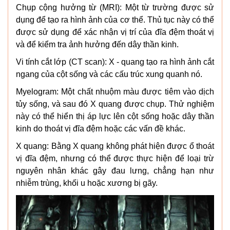
Chụp cộng hưởng từ (MRI): Một từ trường được sử
dụng để tạo ra hình ảnh của cơ thể. Thủ tục này có thể
được sử dụng để xác nhận vị trí của đĩa đệm thoát vị
và để kiểm tra ảnh hưởng đến dây thần kinh.
Vi tính cắt lớp (CT scan): X - quang tạo ra hình ảnh cắt
ngang của cột sống và các cấu trúc xung quanh nó.
Myelogram: Một chất nhuộm màu được tiêm vào dịch
tủy sống, và sau đó X quang được chụp. Thử nghiệm
này có thể hiển thị áp lực lên cột sống hoặc dây thần
kinh do thoát vị đĩa đệm hoặc các vấn đề khác.
X quang: Bằng X quang không phát hiện được ổ thoát
vị đĩa đệm, nhưng có thể được thực hiện để loại trừ
nguyên nhân khác gây đau lưng, chẳng hạn như
nhiễm trùng, khối u hoặc xương bị gãy.