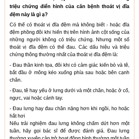
triệu chứng điển hình của căn bệnh thoát vị đĩa
đệm này là gì ạ?
Có thể có thoát vị đĩa đệm mà không biết - hoặc đĩa
đệm phồng đôi khi hiển thị trên hình ảnh cột sống của
những người không có triệu chứng. Nhưng một số
thoát vị đĩa đệm có thể đau. Các dấu hiệu và triệu
chứng thông thường nhất của thoát vị đĩa đệm là:
- Đau thần kinh tọa, đôi khi có cảm giác kiến bò và tê,
bắt đầu ở mông kéo xuống phía sau hoặc bên cạnh
chân.
- Đau, tê hay yếu ở lưng dưới và một chân, hoặc ở cổ,
ngực, vai hoặc cánh tay.
- Đau lưng hay đau chân nặng hơn khi ngồi, ho hoặc
hắt hơi
Nếu trải nghiệm đau lưng không chấm dứt hơn một
tuần, hãy gọi bác sĩ để được đánh giá. Đau lưng
thường xuyên cản trở hoạt động bình thường một tuần