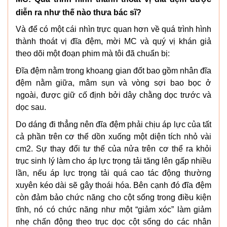
diễn ra như thế nào thưa bác sĩ?
Và để có một cái nhìn trực quan hơn về quá trình hình
thành thoát vị đĩa đệm, mời MC và quý vị khán giả
theo dõi một đoạn phim mà tôi đã chuẩn bị:
Đĩa đệm nằm trong khoang gian đốt bao gồm nhân đĩa
đệm nằm giữa, mâm sụn và vòng sợi bao bọc ở
ngoài, được giữ cố định bởi dây chằng dọc trước và
dọc sau.
Do dáng đi thẳng nên đĩa đệm phải chịu áp lực của tất
cả phần trên cơ thể dồn xuống một diện tích nhỏ vài
cm2. Sự thay đổi tư thế của nửa trên cơ thể ra khỏi
trục sinh lý làm cho áp lực trọng tải tăng lên gấp nhiều
lần, nếu áp lực trọng tải quá cao tác động thường
xuyên kéo dài sẽ gây thoái hóa. Bên cạnh đó đĩa đệm
còn đảm bảo chức năng cho cột sống trong điều kiện
tĩnh, nó có chức năng như một “giảm xóc” làm giảm
nhẹ chấn động theo trục dọc cột sống do các nhân