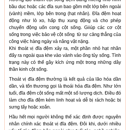
bầu dục hoặc các đĩa sụn bao gồm một lớp bên ngoài
(vành) mềm, lớp bên trong (hạt nhân). Đĩa đệm hoạt
động như lò xo, hấp thụ xung động và cho phép
chuyển động uốn cong cột sống. Giiúp các cơ cột
sống trong việc bảo vệ cột sống từ sự căng thẳng của
công việc hàng ngày và nâng vật nặng.
Khi thoát vị đĩa đệm xảy ra, một phần nhỏ hạt nhân
đẩy ra ngoài qua khe vào vành vào ống tủy sống. Tình
trạng này có thể gây kích ứng một trong những dây
thần kinh cột sống.
Thoát vị đĩa đệm thường là kết quả của lão hóa dần
dần, và tổn thương gọi là thoái hóa đĩa đệm. Như lớn
tuổi, đĩa đệm cột sống mất một số lượng dịch. Điều đó
làm cho đĩa đệm kém linh hoạt và dễ bị rách hoặc bị
sưng tấy hoặc xoắn.
Hầu hết mọi người không thể xác định được nguyên
nhân chính xác thoát vị đĩa đệm. Đôi khi, dưới nhiều