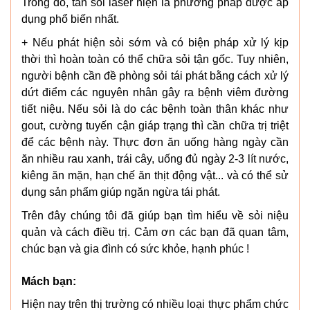
Trong đó, tán sỏi laser hiện là phương pháp được áp
dụng phổ biến nhất.
+ Nếu phát hiện sỏi sớm và có biện pháp xử lý kịp
thời thì hoàn toàn có thể chữa sỏi tận gốc. Tuy nhiên,
người bệnh cần đề phòng sỏi tái phát bằng cách xử lý
dứt điểm các nguyên nhân gây ra bệnh viêm đường
tiết niệu. Nếu sỏi là do các bệnh toàn thân khác như
gout, cường tuyến cận giáp trạng thì cần chữa trị triệt
để các bệnh này. Thực đơn ăn uống hàng ngày cần
ăn nhiều rau xanh, trái cây, uống đủ ngày 2-3 lít nước,
kiêng ăn mặn, hạn chế ăn thịt động vật... và có thể sử
dụng sản phẩm giúp ngăn ngừa tái phát.
Trên đây chúng tôi đã giúp bạn tìm hiểu về sỏi niệu
quản và cách điều trị. Cảm ơn các bạn đã quan tâm,
chúc bạn và gia đình có sức khỏe, hạnh phúc !
Mách bạn:
Hiện nay trên thị trường có nhiều loại thực phẩm chức