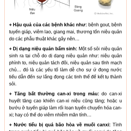
+ Hậu quả của các bệnh khác như:
bệnh gout, bệnh
tuyến giáp, viêm lao, giang mai, thương tổn niệu quản
do các phẫu thuật khác gây nên…
+ Dị dạng niệu quản bẩm sinh:
Một số sỏi niệu quản
sinh ra tại chỗ do dị dạng niệu quản như: niệu quản
phình to, niệu quản tách đôi, niệu quản sau tĩnh mạch
chủ… đó là các yếu tố làm dễ cho sự ứ đọng nước
tiểu dẫn đến sự lắng đọng các tinh thể để kết tụ thành
sỏi.
+ Tăng bất thường can-xi trong máu:
do can-xi
huyết tăng cao khiến can-xi niệu cũng tăng; hoặc u
bướu ở tuyến giáp làm rối loạn tuyến chuyển hóa can-
xi; hay có thể do viêm nhiễm mãn tính…
+ Nước tiểu bị quá bão hòa về muối canxi:
Tình