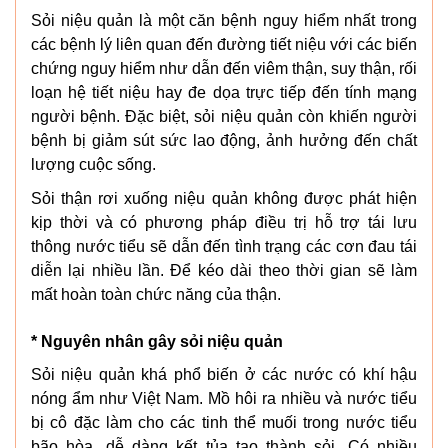
Sỏi niệu quản là một căn bệnh nguy hiểm nhất trong
các bệnh lý liên quan đến đường tiết niệu với các biến
chứng nguy hiểm như dẫn đến viêm thận, suy thận, rối
loạn hệ tiết niệu hay đe dọa trực tiếp đến tính mạng
người bệnh. Đặc biệt, sỏi niệu quản còn khiến người
bệnh bị giảm sút sức lao động, ảnh hưởng đến chất
lượng cuộc sống.
Sỏi thận rơi xuống niệu quản không được phát hiện
kịp thời và có phương pháp điều trị hỗ trợ tái lưu
thông nước tiểu sẽ dẫn đến tình trạng các cơn đau tái
diễn lại nhiều lần. Để kéo dài theo thời gian sẽ làm
mất hoàn toàn chức năng của thận.
* Nguyên nhân gây sỏi niệu quản
Sỏi niệu quản khá phổ biến ở các nước có khí hậu
nóng ẩm như Việt Nam. Mồ hôi ra nhiều và nước tiểu
bị cô đặc làm cho các tinh thể muối trong nước tiểu
bão hòa, dễ dàng kết tủa tạo thành sỏi. Có nhiều