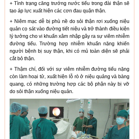
+ Tình trạng căng trướng nước tiểu trong đài thận sẽ
tạo áp lực xuất hiện các cơn đau quận thận.
+ Niêm mạc dễ bị phù nề do sỏi thận rơi xuống niệu
quản cọ sát vào đường tiết niệu và trở thành điều kiện
lý tưởng cho vi khuẩn xâm nhập gây ra sự viêm nhiễm
đường tiểu. Trường hợp nhiễm khuẩn nặng khiến
người bệnh bị suy thận, khi có mủ toàn diện sẽ phải
cắt bỏ thận.
+ Thậm chí, đối với sự viêm nhiễm đường tiểu nặng
còn làm hoại tử, xuất hiện lỗ rò ở niệu quảng và bàng
quang, có những trường hợp các bộ phận này bị vỡ
do sỏi thận xuống niệu quản.