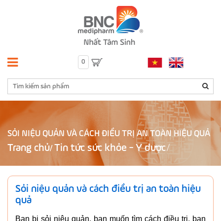
0
SỎI NIỆU QUẢN VÀ CÁCH ĐIỀU TRỊ AN TOÀN HIỆU QUẢ
Trang chủ
Tin tức sức khỏe - Y dược
/
Sỏi niệu quản và cách điều trị an toàn hiệu
quả
Bạn bị sỏi niệu quản, bạn muốn tìm cách điều trị, bạn