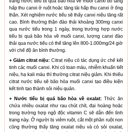
trạng nước tiểu bị quá bão hòa về muối canxi do tăng
hấp thu canxi ở ruột hoặc tăng tái hấp thu canxi ở ống
thận. Xét nghiệm nước tiểu sẽ thấy canxi niệu tăng rất
cao. Bình thường thận đào thải khoảng 300mg canxi
qua nước tiểu trong 1 ngày, trong trường hợp nước
tiểu bị quá bão hòa về muối canxi, lượng canxi đào
thải qua nước tiểu có thể tăng lên 800-1.000mg/24 giờ
với chế độ ăn bình thường.
+ Giảm citrat niệu:
Citrat niệu có tác dụng ức chế kết
tinh các muối canxi. Khi có toan máu, nhiễm khuẩn tiết
niệu, hạ kali máu thì thường citrat niệu giảm. Khi thiếu
citrat nước tiểu sẽ bão hòa muối canxi tạo điều kiện
kết tinh tạo thành sỏi niệu quản.
+ Nước tiểu bị quá bão hòa về oxalat:
Thức ăn
chứa nhiều oxalat như rau chút chít, đại hoàng hoặc
trong trường hợp ngộ độc vitamin C sẽ dẫn đến tình
trạng này. Ở người bị viêm ruột, cắt một phần ruột non
cũng thường thấy tăng oxalat niệu và có sỏi oxalat,