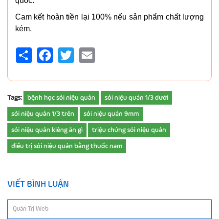
quốc.
Cam kết hoàn tiền lại 100% nếu sản phẩm chất lượng
kém.
Share
Facebook
Twitter
Email
Tags:
bệnh học sỏi niệu quản
sỏi niệu quản 1/3 dưới
sỏi niệu quản 1/3 trên
sỏi niệu quản 9mm
sỏi niệu quản kiêng ăn gì
triệu chứng sỏi niệu quản
điều trị sỏi niệu quản bằng thuốc nam
VIẾT BÌNH LUẬN