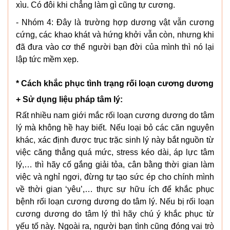
xìu. Có đôi khi chẳng làm gì cũng tự cương.
- Nhóm 4: Đây là trường hợp dương vật vẫn cương
cứng, các khao khát và hứng khởi vẫn còn, nhưng khi
đã đưa vào cơ thể người bạn đời của mình thì nó lại
lập tức mềm xẹp.
* Cách khắc phục tình trạng rối loạn cương dương
+ Sử dụng liệu pháp tâm lý:
Rất nhiều nam giới mắc rối loạn cương dương do tâm
lý mà không hề hay biết. Nếu loại bỏ các căn nguyên
khác, xác định được trục trặc sinh lý này bắt nguồn từ
việc căng thẳng quá mức, stress kéo dài, áp lực tâm
lý,… thì hãy cố gắng giải tỏa, cân bằng thời gian làm
việc và nghỉ ngơi, đừng tự tạo sức ép cho chính mình
về thời gian ‘yêu’,… thực sự hữu ích để khắc phục
bệnh rối loạn cương dương do tâm lý. Nếu bị rối loạn
cương dương do tâm lý thì hãy chú ý khắc phục từ
yếu tố này. Ngoài ra, người bạn tình cũng đóng vai trò