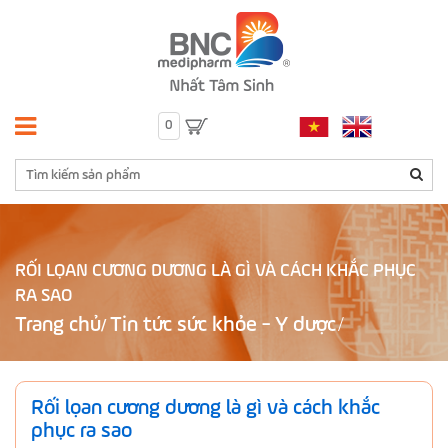
0
RỐI LỌAN CƯƠNG DƯƠNG LÀ GÌ VÀ CÁCH KHẮC PHỤC
RA SAO
Trang chủ
Tin tức sức khỏe - Y dược
/
Rối lọan cương dương là gì và cách khắc
phục ra sao