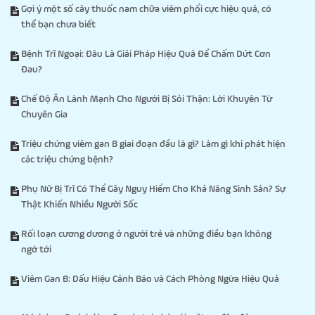
Gợi ý một số cây thuốc nam chữa viêm phổi cực hiệu quả, có
thể bạn chưa biết
Bệnh Trĩ Ngoại: Đâu Là Giải Pháp Hiệu Quả Để Chấm Dứt Cơn
Đau?
Chế Độ Ăn Lành Mạnh Cho Người Bị Sỏi Thận: Lời Khuyên Từ
Chuyên Gia
Triệu chứng viêm gan B giai đoạn đầu là gì? Làm gì khi phát hiện
các triệu chứng bệnh?
Phụ Nữ Bị Trĩ Có Thể Gây Nguy Hiểm Cho Khả Năng Sinh Sản? Sự
Thật Khiến Nhiều Người Sốc
Rối loạn cương dương ở người trẻ và những điều bạn không
ngờ tới
Viêm Gan B: Dấu Hiệu Cảnh Báo và Cách Phòng Ngừa Hiệu Quả