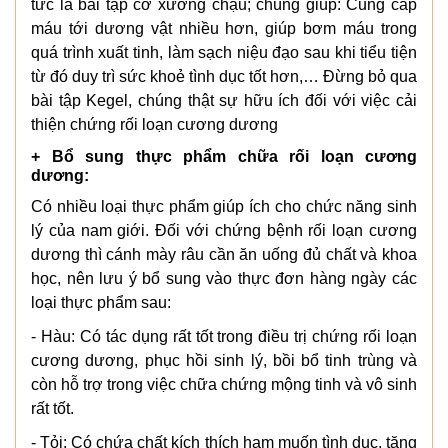
tức là bài tập cơ xương chậu; chúng giúp: Cung cấp
máu tới dương vật nhiều hơn, giúp bơm máu trong
quá trình xuất tinh, làm sạch niệu đạo sau khi tiểu tiện
từ đó duy trì sức khoẻ tình dục tốt hơn,… Đừng bỏ qua
bài tập Kegel, chúng thật sự hữu ích đối với việc cải
thiện chứng rối loạn cương dương
+ Bổ sung thực phẩm chữa rối loạn cương
dương:
Có nhiều loại thực phẩm giúp ích cho chức năng sinh
lý của nam giới. Đối với chứng bệnh rối loạn cương
dương thì cánh mày râu cần ăn uống đủ chất và khoa
học, nên lưu ý bổ sung vào thực đơn hàng ngày các
loại thực phẩm sau:
- Hàu: Có tác dụng rất tốt trong điều trị chứng rối loạn
cương dương, phục hồi sinh lý, bồi bổ tinh trùng và
còn hỗ trợ trong việc chữa chứng mộng tinh và vô sinh
rất tốt.
- Tỏi: Có chứa chất kích thích ham muốn tình dục, tăng