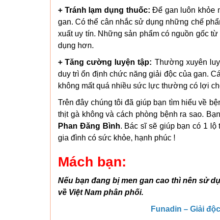
+ Tránh lạm dụng thuốc:
Để gan luôn khỏe mạ
gan. Có thể cân nhắc sử dụng những chế phẩm
xuất uy tín. Những sản phẩm có nguồn gốc từ 
dụng hơn.
+ Tăng cường luyện tập:
Thường xuyên luyệ
duy trì ổn định chức năng giải độc của gan. Cá
không mất quá nhiều sức lực thường có lợi cho
Trên đây chúng tôi đã giúp bạn tìm hiểu về b
thịt gà không và cách phòng bệnh ra sao. Bạ
Phan Đăng Bình
. Bác sĩ sẽ giúp bạn có 1 lộ
gia đình có sức khỏe, hạnh phúc !
Mách bạn:
Nếu bạn đang bị men gan cao thì nên sử
về Việt Nam phân phối.
Funadin – Giải độ