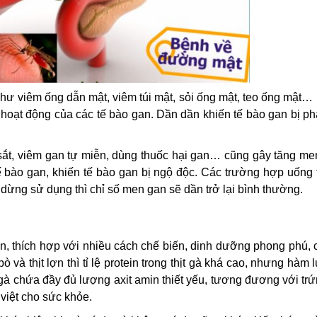
ư viêm ống dẫn mật, viêm túi mật, sỏi ống mật, teo ống mật…
ở hoạt động của các tế bào gan. Dần dần khiến tế bào gan bị p
ắt, viêm gan tự miễn, dùng thuốc hại gan… cũng gây tăng me
ế bào gan, khiến tế bào gan bị ngộ độc. Các trường hợp uống 
ừng sử dụng thì chỉ số men gan sẽ dần trở lại bình thường.
, thích hợp với nhiều cách chế biến, dinh dưỡng phong phú, 
bò và thịt lợn thì tỉ lệ protein trong thịt gà khá cao, nhưng hàm
t gà chứa đầy đủ lượng axit amin thiết yếu, tương đương với tr
 việt cho sức khỏe.