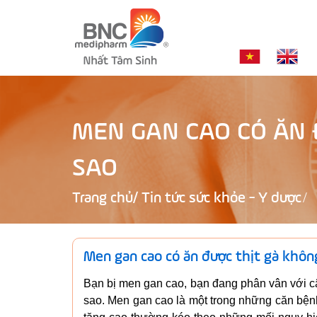
MEN GAN CAO CÓ ĂN 
SAO
Trang chủ
/
Tin tức sức khỏe - Y dược
Men gan cao có ăn được thịt gà khôn
Bạn bị men gan cao, bạn đang phân vân với c
sao. Men gan cao là một trong những căn bện