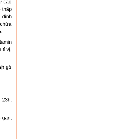
từ cao
o thấp
n dinh
 chứa
.
itamin
tì vị,
ịt gà
 23h.
o gan,