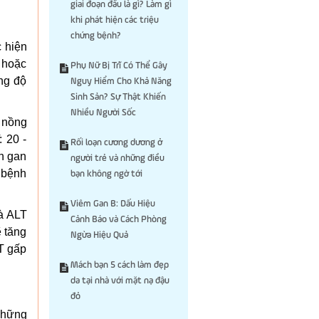
giai đoạn đầu là gì? Làm gì
khi phát hiện các triệu
chứng bệnh?
 hiện
i hoặc
Phụ Nữ Bị Trĩ Có Thể Gây
ng độ
Nguy Hiểm Cho Khả Năng
Sinh Sản? Sự Thật Khiến
Nhiều Người Sốc
ở nồng
 20 -
Rối loạn cương dương ở
en gan
người trẻ và những điều
i bệnh
bạn không ngờ tới
Viêm Gan B: Dấu Hiệu
và ALT
Cảnh Báo và Cách Phòng
ẽ tăng
Ngừa Hiệu Quả
T gấp
Mách bạn 5 cách làm đẹp
da tại nhà với mặt nạ đậu
đỏ
Những