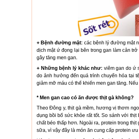
+ Bệnh đường mật:
các bệnh lý đường mật nh
dịch mật ứ đọng lại bên trong gan làm cản tr
gây tăng men gan.
+ Những bệnh lý khác như:
viêm gan do ứ s
do ảnh hưởng đến quá trình chuyển hóa tại t
giảm mỡ máu có thể khiến men gan tăng. Nếu d
* Men gan cao có ăn được thịt gà không?
Theo Đông y, thịt gà mềm, hương vị thơm ngon
dụng bồi bổ sức khỏe rất tốt. So sánh với thịt 
chất béo thấp hơn. Ngoài ra, protein trong thị
sữa, vì vậy đây là món ăn cung cấp protein ưu