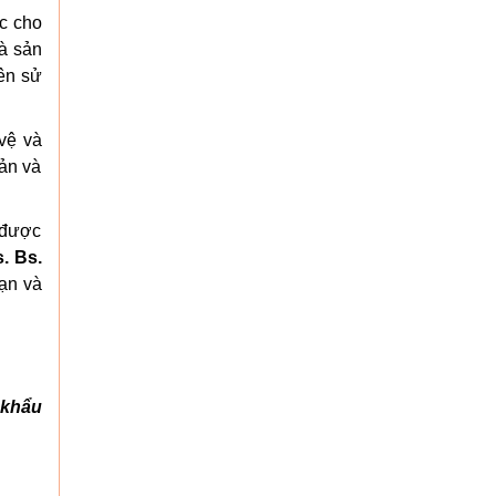
ộc cho
à sản
iên sử
vệ và
iản và
n được
. Bs.
bạn và
 khẩu