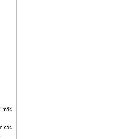
i mắc
ăn các
.