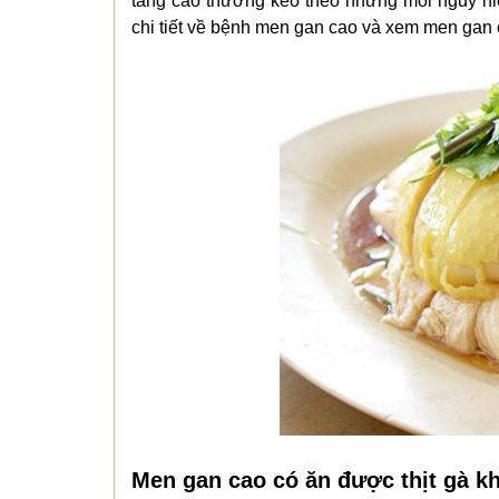
tăng cao thường kéo theo những mối nguy hi
chi tiết về bệnh men gan cao và xem men gan 
Men gan cao có ăn được thịt gà k