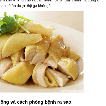
ểm khó lường cho người bệnh. Dưới đây chúng ta cùng đi tìm
cao có ăn được thịt gà không?
hông và cách phòng bệnh ra sao