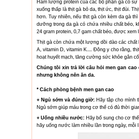
Hàm lượng protein của các bộ phận gà có sự k
xuống thấp là thịt gà bỏ da, thịt ức, thịt đùi. T
hơn. Tuy nhiên, nếu thịt gà còn kèm da gà th
dưỡng trong da gà có chứa nhiều chất béo, k
24 gram protein, 0,7 gam chất béo, được xem 
Thịt gà còn chứa một lượng dồi dào các chất 
A, vitamin D, vitamin K.... Đông y cho rằng, thị
hoạt huyết mạch, tăng cường sức khỏe gân cố
Chúng tôi xin trả lời câu hỏi men gan cao 
nhưng không nên ăn da.
* Cách phòng bệnh men gan cao
+ Ngủ sớm và đúng giờ:
Hãy tập cho mình t
Ngủ sớm giúp máu trong cơ thể có đủ thời gian
+ Uống nhiều nước:
Hãy bổ sung cho cơ thể 
hãy uống nước làm nhiều lần trong ngày, mỗi l