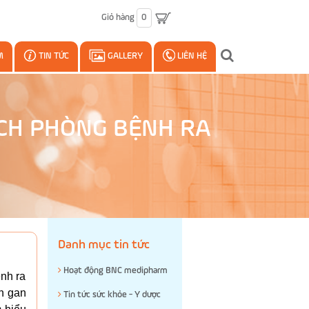
Giỏ hàng
0
M
TIN TỨC
GALLERY
LIÊN HỆ
ÁCH PHÒNG BỆNH RA
Danh mục tin tức
Hoạt động BNC medipharm
nh ra
n gan
Tin tức sức khỏe - Y dược