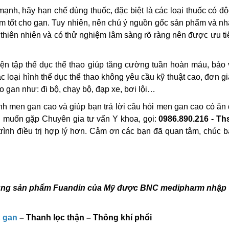
nh, hãy hạn chế dùng thuốc, đặc biệt là các loại thuốc có đ
 tốt cho gan. Tuy nhiên, nên chú ý nguồn gốc sản phẩm và nh
thiên nhiên và có thử nghiệm lâm sàng rõ ràng nên được ưu t
n tập thể dục thể thao giúp tăng cường tuần hoàn máu, bảo 
c loại hình thể dục thể thao không yêu cầu kỹ thuật cao, đơn g
 gan như: đi bộ, chạy bộ, đạp xe, bơi lội…
ệnh men gan cao và giúp bạn trả lời câu hỏi men gan cao có ă
n muốn gặp Chuyên gia tư vấn Y khoa, gọi:
0986.890.216 - Ths
 trình điều trị hợp lý hơn. Cảm ơn các bạn đã quan tâm, chúc 
 dụng sản phẩm Fuandin của Mỹ được BNC medipharm nhập
c gan
– Thanh lọc thận – Thông khí phổi