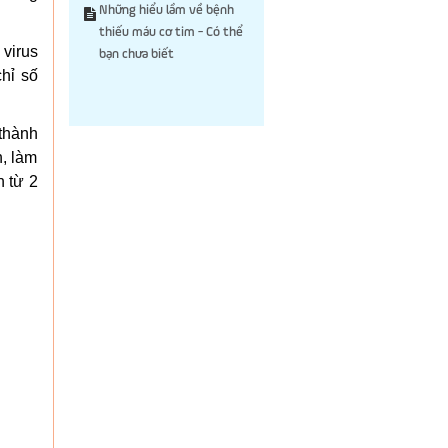
Những hiểu lầm về bệnh
thiếu máu cơ tim - Có thể
 virus
bạn chưa biết
hỉ số
thành
n, làm
n từ 2