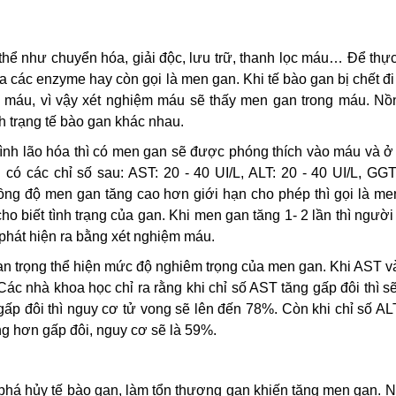
ể như chuyển hóa, giải độc, lưu trữ, thanh lọc máu… Để thực
a các enzyme hay còn gọi là men gan. Khi tế bào gan bị chết đ
ng máu, vì vậy xét nghiệm máu sẽ thấy men gan trong máu. Nồ
 trạng tế bào gan khác nhau.
rình lão hóa thì có men gan sẽ được phóng thích vào máu và 
ó các chỉ số sau: AST: 20 - 40 UI/L, ALT: 20 - 40 UI/L, GGT:
nồng độ men gan tăng cao hơn giới hạn cho phép thì gọi là m
ho biết tình trạng của gan. Khi men gan tăng 1- 2 lần thì ngườ
 phát hiện ra bằng xét nghiệm máu.
an trọng thể hiện mức độ nghiêm trọng của men gan. Khi AST 
ác nhà khoa học chỉ ra rằng khi chỉ số AST tăng gấp đôi thì s
ấp đôi thì nguy cơ tử vong sẽ lên đến 78%. Còn khi chỉ số AL
ng hơn gấp đôi, nguy cơ sẽ là 59%.
 phá hủy tế bào gan, làm tổn thương gan khiến tăng men gan. 