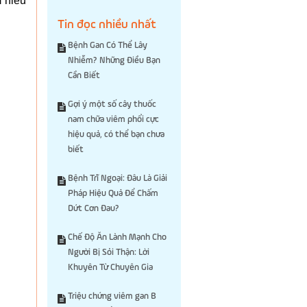
 hiểu
Tin đọc nhiều nhất
Bệnh Gan Có Thể Lây
Nhiễm? Những Điều Bạn
Cần Biết
Gợi ý một số cây thuốc
nam chữa viêm phổi cực
hiệu quả, có thể bạn chưa
biết
Bệnh Trĩ Ngoại: Đâu Là Giải
Pháp Hiệu Quả Để Chấm
Dứt Cơn Đau?
Chế Độ Ăn Lành Mạnh Cho
Người Bị Sỏi Thận: Lời
Khuyên Từ Chuyên Gia
Triệu chứng viêm gan B