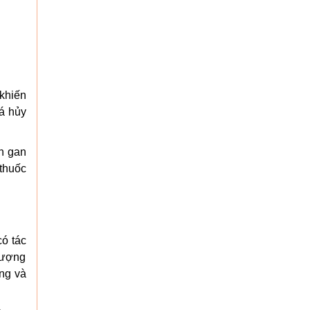
 khiến
há hủy
n gan
thuốc
có tác
 lượng
ứng và