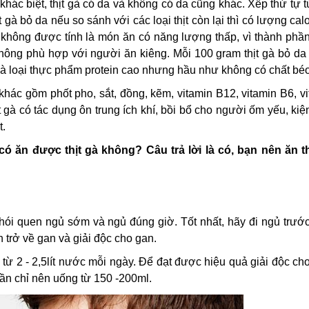
hác biệt, thịt gà có da và không có da cũng khác. Xếp thứ tự 
hịt gà bỏ da nếu so sánh với các loại thịt còn lại thì có lượng cal
ì không được tính là món ăn có năng lượng thấp, vì thành phầ
hông phù hợp với người ăn kiêng. Mỗi 100 gram thịt gà bỏ da
là loại thực phẩm protein cao nhưng hầu như không có chất béo
khác gồm phốt pho, sắt, đồng, kẽm, vitamin B12, vitamin B6, v
t gà có tác dụng ôn trung ích khí, bồi bổ cho người ốm yếu, kiện 
t.
có ăn được thịt gà không? Câu trả lời là có, bạn nên ăn th
hói quen ngủ sớm và ngủ đúng giờ. Tốt nhất, hãy đi ngủ trước
 trở về gan và giải độc cho gan.
từ 2 - 2,5lít nước mỗi ngày. Để đạt được hiệu quả giải độc ch
ần chỉ nên uống từ 150 -200ml.