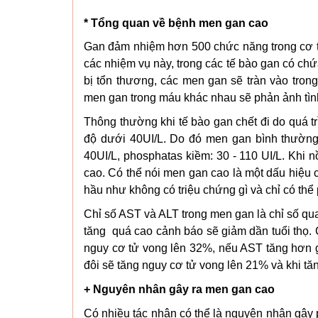
* Tổng quan về bệnh men gan cao
Gan đảm nhiệm hơn 500 chức năng trong cơ th
các nhiệm vụ này, trong các tế bào gan có chứ
bị tổn thương, các men gan sẽ tràn vào tro
men gan trong máu khác nhau sẽ phản ảnh tình
Thông thường khi tế bào gan chết đi do quá t
độ dưới 40UI/L. Do đó men gan bình thường c
40UI/L, phosphatas kiềm: 30 - 110 UI/L. Khi 
cao. Có thể nói men gan cao là một dấu hiệu c
hầu như không có triệu chứng gì và chỉ có thể
Chỉ số AST và ALT trong men gan là chỉ số qu
tăng quá cao cảnh báo sẽ giảm dần tuổi thọ. C
nguy cơ tử vong lên 32%, nếu AST tăng hơn g
đôi sẽ tăng nguy cơ tử vong lên 21% và khi tă
+ Nguyên nhân gây ra men gan cao
Có nhiều tác nhân có thể là nguyên nhân gây