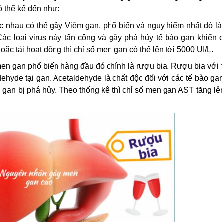
 thể kể đến như:
ác nhau có thể gây Viêm gan, phổ biến và nguy hiểm nhất đó là
 loại virus này tấn công và gây phá hủy tế bào gan khiến c
oặc tái hoạt động thì chỉ số men gan có thể lên tới 5000 UI/L.
n gan phổ biến hàng đầu đó chính là rượu bia. Rượu bia với 
dehyde tại gan. Acetaldehyde là chất độc đối với các tế bào ga
o gan bị phá hủy. Theo thống kê thì chỉ số men gan AST tăng lê