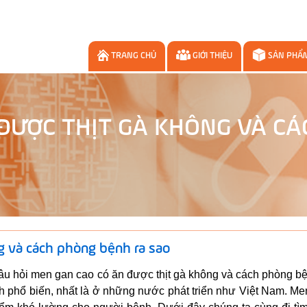
TRANG CHỦ
GIỚI THIỆU
SẢN PHẨ
ĐƯỢC THỊT GÀ KHÔNG VÀ C
g và cách phòng bệnh ra sao
âu hỏi men gan cao có ăn được thịt gà không và cách phòng bệ
h phổ biến, nhất là ở những nước phát triển như Việt Nam. Me