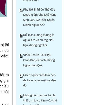
Phụ Nữ Bị Trĩ Có Thể Gây
Nguy Hiểm Cho Khả Năng
Sinh Sản? Sự Thật Khiến
Nhiều Người Sốc
Rối loạn cương dương ở
người trẻ và những điều
bị lôi
bạn không ngờ tới
… nếu
Viêm Gan B: Dấu Hiệu
 việc.
Cảnh Báo và Cách Phòng
Ngừa Hiệu Quả
ặt ra
Mách bạn 5 cách làm đẹp
g ghi
da tại nhà với mặt nạ đậu
 nhiều
đỏ
n mất
Những hiểu lầm về bệnh
thiếu máu cơ tim - Có thể