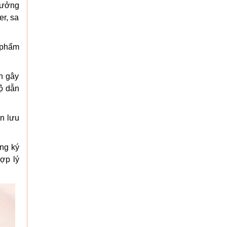
 hưởng
mer, sa
 phẩm
ch gây
̣ dẫn
̣n lưu
ăng ký
ợp lý