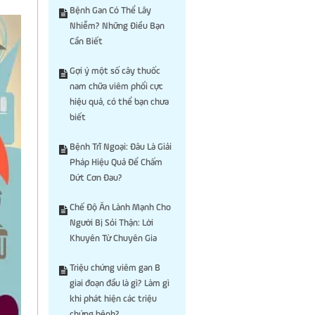
Bệnh Gan Có Thể Lây
Nhiễm? Những Điều Bạn
Cần Biết
Gợi ý một số cây thuốc
nam chữa viêm phổi cực
hiệu quả, có thể bạn chưa
biết
Bệnh Trĩ Ngoại: Đâu Là Giải
Pháp Hiệu Quả Để Chấm
Dứt Cơn Đau?
Chế Độ Ăn Lành Mạnh Cho
Người Bị Sỏi Thận: Lời
Khuyên Từ Chuyên Gia
Triệu chứng viêm gan B
giai đoạn đầu là gì? Làm gì
khi phát hiện các triệu
chứng bệnh?