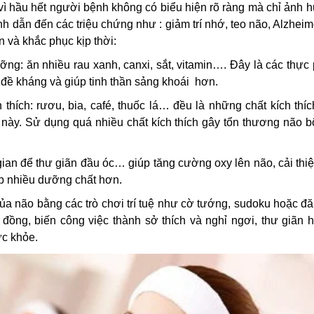
 vì hầu hết người bệnh không có biểu hiện rõ ràng mà chỉ ảnh
̣nh dẫn đến các triệu chứng như : giảm trí nhớ, teo não, Alzhei
 và khắc phục kịp thời:
dưỡng: ăn nhiều rau xanh, canxi, sắt, vitamin…. Đây là các thực
 đề kháng và giúp tinh thần sảng khoái hơn.
h thích: rươu, bia, café, thuốc lá… đều là những chất kích thí
t này. Sử dụng quá nhiều chất kích thích gây tổn thương não bô
gian để thư giãn đầu óc… giúp tăng cường oxy lên não, cải thiê
́p nhiều dưỡng chất hơn.
ủa não bằng các trò chơi trí tuệ như cờ tướng, sudoku hoặc đ
đồng, biến công việc thành sở thích và nghỉ ngơi, thư giãn h
ức khỏe.