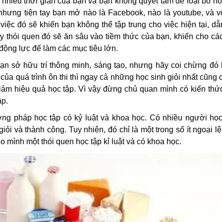
 nhiều thời gian của bạn và bạn không quyết tâm để loại bỏ n
u, nhưng tiện tay bạn mở nào là Facebook, nào là youtube, và 
ệc đó sẽ khiến bạn không thể tập trung cho việc hiện tại, dẫ
 thói quen đó sẽ ăn sâu vào tiềm thức của bạn, khiến cho cá
ộng lực để làm các mục tiêu lớn.
ạn sở hữu trí thông minh, sáng tạo, nhưng hãy coi chừng đó l
ủa quá trình ôn thi thì ngay cả những học sinh giỏi nhất cũng 
 giảm hiệu quả học tập. Vì vậy đừng chủ quan mình có kiến th
ập.
ơng pháp học tập có kỷ luật và khoa học. Có nhiều người học
ỏi và thành công. Tuy nhiên, đó chỉ là một trong số ít ngoại l
mình một thói quen học tập kỉ luật và có khoa học.