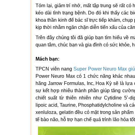
Tóm lại, giảm trí nhớ, mất tập trung sẽ rất c
kéo dài tình trạng bệnh. Do đó khi thấy các b
khoa thần kinh để bác sĩ trực tiếp khám, chụp
kịp thời nhằm ngăn chặn diễn tiến xấu của căn
Trên đây chúng tôi đã giúp bạn tìm hiểu về m
quan tâm, chúc bạn và gia đình có sức khỏe, h
Mách bạn:
TPCN viên nang
Super Power Neuro Max giúp 
Power Neuro Max có 1 chức năng khác nhau g
hãng Jarrow Formulas, Inc, Hoa Kỳ sẽ là lự
sự kết hợp nhiêu thành phần giúp tăng cường 
chiết suất từ thiên nhiên như Cytidine 5’-di
lipoic acid, Taurine, Phosphatidylcholine và cá
xenluloza, gelatin đều có mặt trong sản phẩm
tế bào não, hỗ trợ hạn chế quá trình lão hóa tố