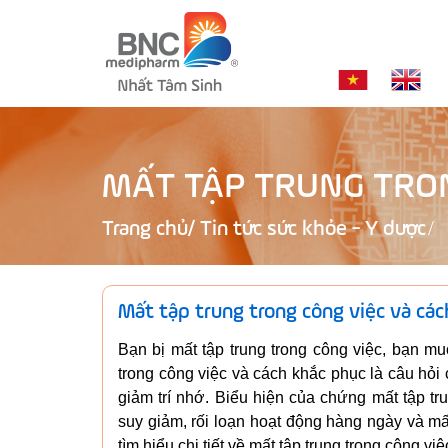
MẤT TẬP TRUNG TRON
Trang chủ
/
Tin tức sức khỏe - Y dược
Mất tập trung trong công việc và cá
Bạn bị mất tập trung trong công việc, bạn m
trong công việc và cách khắc phục là câu hỏi
giảm trí nhớ. Biểu hiện của chứng mất tập tru
suy giảm, rối loạn hoạt động hàng ngày và mấ
tìm hiểu chi tiết về mất tập trung trong công v