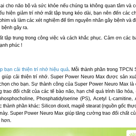
ó hại cho não bộ và sức khỏe nếu chúng ta không quan tâm và c
iểu hiện giảm trí nhớ mất tập trung kéo dài, bạn nên đến các 
 phim và làm các xét nghiệm để tìm nguyên nhân gây bệnh và đi
 bệnh gây ra.
ất tập trung trong công việc và cách khắc phục. Cảm ơn các 
ạnh phúc !
bạn cải thiện trí nhớ hiệu quả
. Mỗi thành phần trong TPCN 
iúp cải thiện trí nhớ. Super Power Neuro Max được sản xuấ
a chọn cho bạn. Sự thành công của Super Power Neuro Max là 
trao đổi chất của các tế bào não, hạn chế quá trình lão hóa
phosphocholine, Phosphatidylserine (PS), Acetyl L-carnitine,
c thành phần khác: Silicon dioxit, magiê stearat (nguồn gốc thực
 này. Super Power Neuro Max giúp tăng cường trao đổi chất c
t hơn.