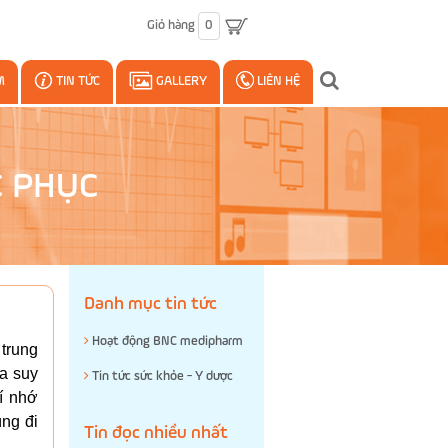
Giỏ hàng
0
M
TIN TỨC
GALLERY
LIÊN HỆ
C PHỤC
Danh mục tin tức
Hoạt động BNC medipharm
trung
ủa suy
Tin tức sức khỏe - Y dược
rí nhớ
ùng đi
Tin đọc nhiều nhất