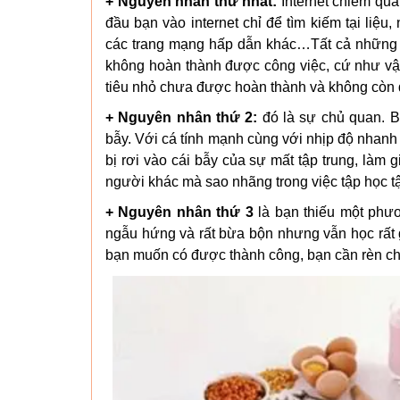
+ Nguyên nhân thứ nhất:
Internet chiếm quá
đầu bạn vào internet chỉ để tìm kiếm tại liệ
các trang mạng hấp dẫn khác…Tất cả những vi
không hoàn thành được công việc, cứ như vậy
tiêu nhỏ chưa được hoàn thành và không còn đ
+ Nguyên nhân thứ 2:
đó là sự chủ quan. B
bẫy. Với cá tính mạnh cùng với nhịp độ nhanh c
bị rơi vào cái bẫy của sự mất tập trung, làm
người khác mà sao nhãng trong việc tập học t
+ Nguyên nhân thứ 3
là bạn thiếu một phư
ngẫu hứng và rất bừa bộn nhưng vẫn học rất gi
bạn muốn có được thành công, bạn cần rèn cho 