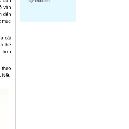
ó. Ban
bạn chưa biết
vô vàn
n đến
c mục
à cái
có thể
ức hơn
 theo
ệ. Nếu