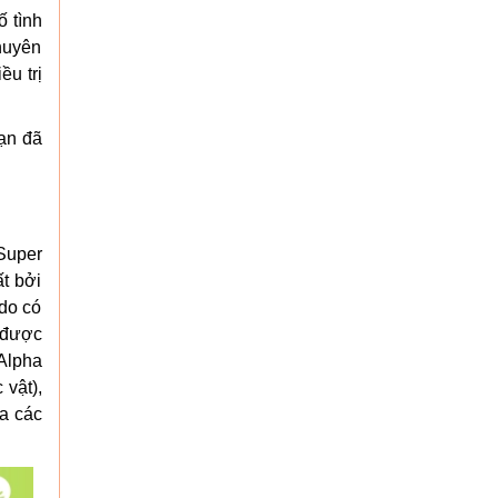
ố tình
chuyên
ều trị
bạn đã
Super
t bởi
do có
, được
 Alpha
 vật),
ủa các