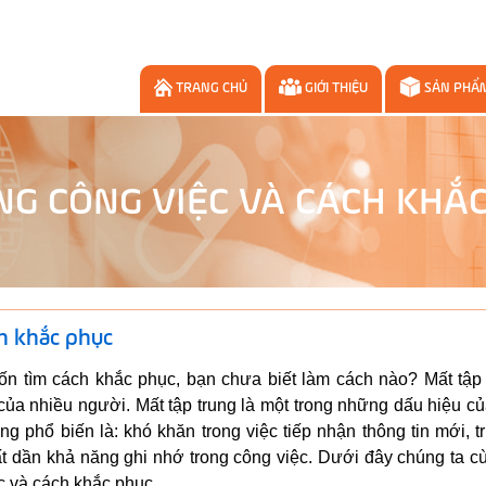
TRANG CHỦ
GIỚI THIỆU
SẢN PHẨ
G CÔNG VIỆC VÀ CÁCH KHẮ
ch khắc phục
uốn tìm cách khắc phục, bạn chưa biết làm cách nào? Mất tập 
 của nhiều người. Mất tập trung là một trong những dấu hiệu c
ng phổ biến là: khó khăn trong việc tiếp nhận thông tin mới, t
t dần khả năng ghi nhớ trong công việc. Dưới đây chúng ta c
iệc và cách khắc phục.