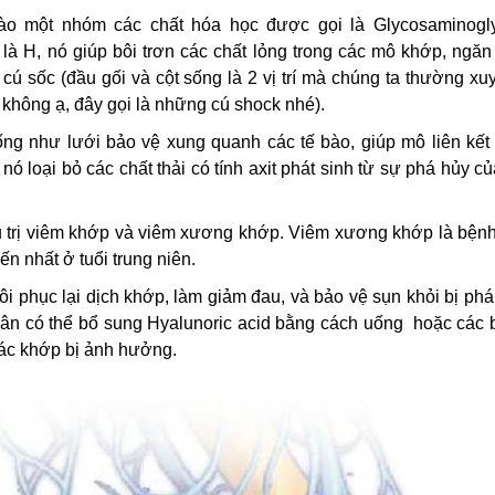
ào một nhóm các chất hóa học được gọi là Glycosaminogl
là H, nó giúp bôi trơn các chất lỏng trong các mô khớp, ngăn
cú sốc (đầu gối và cột sống là 2 vị trí mà chúng ta thường xu
không ạ, đây gọi là những cú shock nhé).
ống như lưới bảo vệ xung quanh các tế bào, giúp mô liên kết
ó loại bỏ các chất thải có tính axit phát sinh từ sự phá hủy c
ều trị viêm khớp và viêm xương khớp. Viêm xương khớp là bện
ến nhất ở tuổi trung niên.
ôi phục lại dịch khớp, làm giảm đau, và bảo vệ sụn khỏi bị ph
 có thể bổ sung Hyalunoric acid bằng cách uống hoặc các b
 các khớp bị ảnh hưởng.