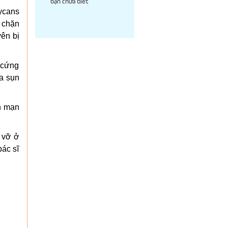
bạn chưa biết
ycans
 chặn
yên bị
 cứng
ủa sụn
h mạn
á vỡ ở
ác sĩ