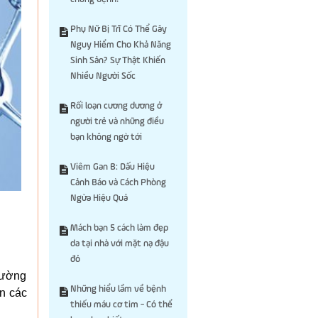
Phụ Nữ Bị Trĩ Có Thể Gây
Nguy Hiểm Cho Khả Năng
Sinh Sản? Sự Thật Khiến
Nhiều Người Sốc
Rối loạn cương dương ở
người trẻ và những điều
bạn không ngờ tới
Viêm Gan B: Dấu Hiệu
Cảnh Báo và Cách Phòng
Ngừa Hiệu Quả
Mách bạn 5 cách làm đẹp
da tại nhà với mặt nạ đậu
đỏ
 cường
Những hiểu lầm về bệnh
n các
thiếu máu cơ tim - Có thể