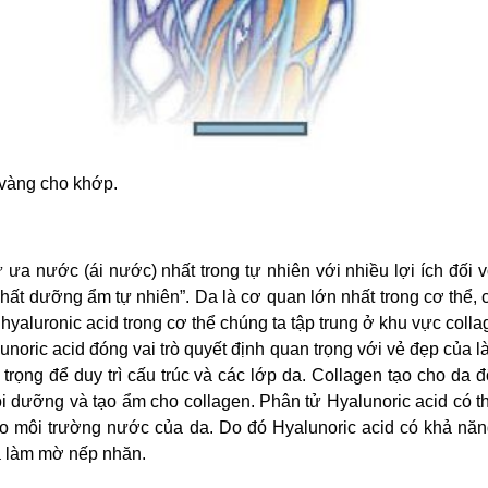
 vàng cho khớp.
 ưa nước (ái nước) nhất trong tự nhiên với nhiều lợi ích đối 
chất dưỡng ẩm tự nhiên”. Da là cơ quan lớn nhất trong cơ thể,
aluronic acid trong cơ thể chúng ta tập trung ở khu vực coll
alunoric acid đóng vai trò quyết định quan trọng với vẻ đẹp của l
 trọng để duy trì cấu trúc và các lớp da. Collagen tạo cho da 
ôi dưỡng và tạo ẩm cho collagen. Phân tử Hyalunoric acid có t
ào môi trường nước của da. Do đó Hyalunoric acid có khả năn
à làm mờ nếp nhăn.