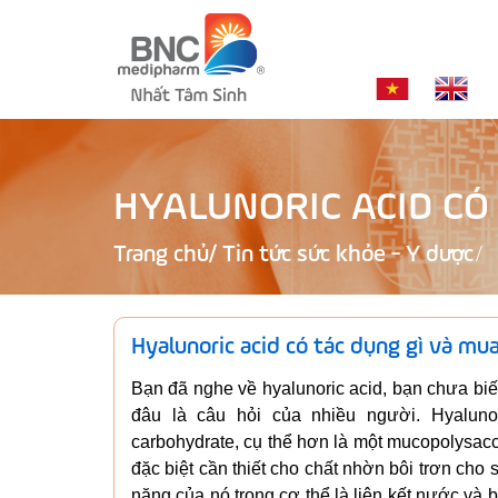
HYALUNORIC ACID CÓ
Trang chủ
/
Tin tức sức khỏe - Y dược
Hyalunoric acid có tác dụng gì và mu
Bạn đã nghe về hyalunoric acid, bạn chưa biế
đâu là câu hỏi của nhiều người. Hyalunor
carbohydrate, cụ thể hơn là một mucopolysacc
đặc biệt cần thiết cho chất nhờn bôi trơn ch
năng của nó trong cơ thể là liên kết nước và