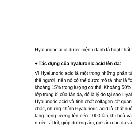
Hyalunoric acid được mệnh danh là hoạt chất
+ Tác dụng của hyaluronic acid lên da:
Vì Hyalunoric acid là một trong những phân tử
thể người, nên nó có thể được mô tả như là “
khoảng 15% trọng lượng cơ thể. Khoảng 50% hy
lớp trung bì của làn da, đó là lý do tại sao Hy
Hyalunoric acid và tinh chất collagen rất quan
chắc, nhưng chính Hyalunoric acid là chất nu
tăng trọng lượng lên đến 1000 lần khi hoà v
nước rất tốt, giúp dưỡng ẩm, giữ ẩm cho da v