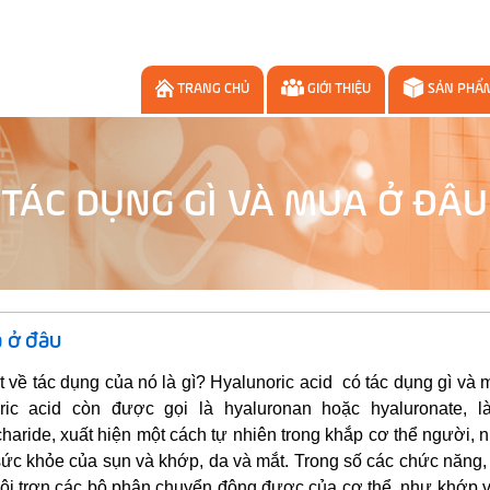
TRANG CHỦ
GIỚI THIỆU
SẢN PHẨ
 TÁC DỤNG GÌ VÀ MUA Ở ĐÂU
a ở đâu
t về tác dụng của nó là gì? Hyalunoric acid có tác dụng gì và
ic acid còn được gọi là hyaluronan hoặc hyaluronate, l
haride, xuất hiện một cách tự nhiên trong khắp cơ thể người,
o sức khỏe của sụn và khớp, da và mắt. Trong số các chức năng
 bôi trơn các bộ phận chuyển động được của cơ thể, như khớp 