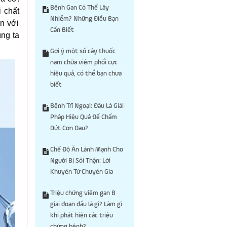
Bệnh Gan Có Thể Lây
 chất
Nhiễm? Những Điều Bạn
n với
Cần Biết
úng ta
Gợi ý một số cây thuốc
nam chữa viêm phổi cực
hiệu quả, có thể bạn chưa
biết
Bệnh Trĩ Ngoại: Đâu Là Giải
Pháp Hiệu Quả Để Chấm
Dứt Cơn Đau?
Chế Độ Ăn Lành Mạnh Cho
Người Bị Sỏi Thận: Lời
Khuyên Từ Chuyên Gia
Triệu chứng viêm gan B
giai đoạn đầu là gì? Làm gì
khi phát hiện các triệu
chứng bệnh?