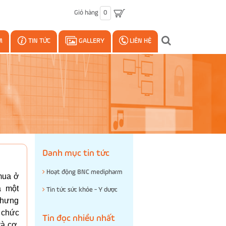
Giỏ hàng
0
M
TIN TỨC
GALLERY
LIÊN HỆ
Danh mục tin tức
Hoạt động BNC medipharm
 mua ở
à một
Tin tức sức khỏe - Y dược
 nhưng
, chức
Tin đọc nhiều nhất
và cơ.