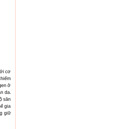
với cơ
 chiếm
agen ở
àn da.
độ săn
hể gia
g giữ