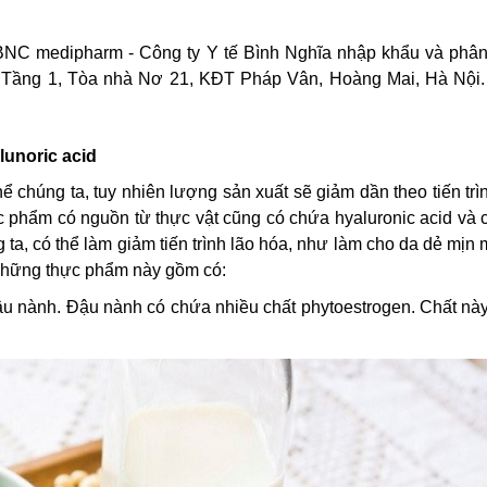
 BNC medipharm - Công ty Y tế Bình Nghĩa nhập khẩu và phân
nh: Tầng 1, Tòa nhà Nơ 21, KĐT Pháp Vân, Hoàng Mai, Hà Nội.
unoric acid
ể chúng ta, tuy nhiên lượng sản xuất sẽ giảm dần theo tiến trì
 phẩm có nguồn từ thực vật cũng có chứa hyaluronic acid và c
g ta, có thể làm giảm tiến trình lão hóa, như làm cho da dẻ mịn
. Những thực phẩm này gồm có:
 nành. Đậu nành có chứa nhiều chất phytoestrogen. Chất này