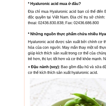
* Hyaluronic acid mua ở đâu?
Địa chỉ mua Hyaluronic acid bạn có thể đến
độc quyền tại Việt Nam. Địa chỉ trụ sở chí
thoại: 02436.830.838; Fax: 02436.686.800
* Những nguồn thực phẩm chứa nhiều Hyal
Hyaluronic acid được sản xuất bởi chính cơ th
hóa của con người. May mắn thay một số thực
giúp kích thích sản xuất trong cơ thể của chún
trẻ hơn, thị lực tốt hơn và cơ thể khỏe mạnh
+ Đậu nành (soy):
Bao gồm đậu hũ và sữa đậu
cơ thể kích thích sản xuất hyaluronic acid.