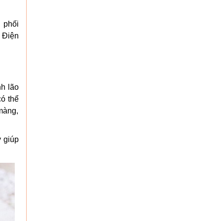
 phối
 Điện
nh lão
ó thể
 màng,
 giúp