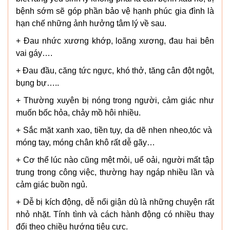
bệnh sớm sẽ góp phần bảo vệ hạnh phúc gia đình là
hạn chế những ảnh hưởng tâm lý về sau.
+ Đau nhức xương khớp, loãng xương, đau hai bên
vai gáy….
+ Đau đầu, căng tức ngực, khó thở, tăng cân đột ngột,
bụng bự…..
+ Thường xuyên bị nóng trong người, cảm giác như
muốn bốc hỏa, chảy mồ hôi nhiều.
+ Sắc mặt xanh xao, tiền tụy, da dẽ nhen nheo,tóc và
móng tay, móng chân khô rất dễ gãy…
+ Cơ thể lúc nào cũng mệt mỏi, uể oải, người mất tập
trung trong công việc, thường hay ngáp nhiều lần và
cảm giác buồn ngủ.
+ Dễ bị kích động, dễ nổi giận dù là những chuyện rất
nhỏ nhặt. Tính tình và cách hành động có nhiều thay
đổi theo chiều hướng tiêu cực.