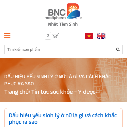
0
DẤU HIỆU YẾU SINH LÝ Ở NỮ LÀ GÌ VÀ CÁCH KHẮC
PHỤC RA SAO
Trang chủ
Tin tức sức khỏe - Y dược
/
Dấu hiệu yếu sinh lý ở nữ là gì và cách khắc
phục ra sao