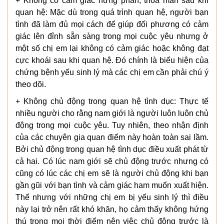
+ Không có cảm giác hưng phấn, thỏa mãn sau khi
quan hệ: Mặc dù trong quá trình quan hệ, người bạn
tình đã làm đủ mọi cách để giúp đối phương có cảm
giác lên đỉnh sẵn sàng trong mọi cuộc yêu nhưng ở
một số chị em lại không có cảm giác hoặc không đạt
cực khoái sau khi quan hệ. Đó chính là biểu hiện của
chứng bệnh yếu sinh lý mà các chị em cần phải chú ý
theo dõi.
+ Không chủ động trong quan hệ tình dục: Thực tế
nhiều người cho rằng nam giới là người luôn luôn chủ
động trong mọi cuộc yêu. Tuy nhiên, theo nhận định
của các chuyên gia quan điểm này hoàn toàn sai lầm.
Bởi chủ động trong quan hệ tình dục điều xuất phát từ
cả hai. Có lúc nam giới sẽ chủ động trước nhưng có
cũng có lúc các chị em sẽ là người chủ động khi bạn
gần gũi với bạn tình và cảm giác ham muốn xuất hiện.
Thế nhưng với những chị em bị yếu sinh lý thì điều
này lại trở nên rất khó khăn, họ cảm thấy không hứng
thú trong mọi thời điểm nên việc chủ động trước là