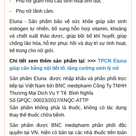
- Phụ nữ giảm nhu cầu sinh hoạt tình dục
- Phụ nữ lãnh cảm.
Eluna - Sản phẩm bảo vệ sức khỏe giúp sản sinh
estrogen tự nhiên, bổ sung hỗn hợp vitamin, khoáng
và chiết xuất thảo dược, giúp bồi bổ khí huyết, giúp
chống lão hóa, hỗ trợ phục hồi và duy trì sự linh hoạt,
trẻ trung cho nữ giới.
Chi tiết xem thêm sản phẩm tại: >>>
TPCN Eluna
giúp cân bằng nội tiết tố, tăng cường sinh lý nữ
Sản phẩm Eluna được nhập khẩu và phân phối trực
tiếp tại Việt Nam bởi BNC medipharm Công Ty TNHH
Thương Mại Dịch Vụ Y Tế Bình Nghĩa
Số GPQC: 00023/2017/XNQC-ATTP
Sản phẩm không phải là thuốc, không có tác dụng
thay thế thuốc chữa bệnh.
Sản phẩm được BNC medipharm phân phối độc
quyền tại VN, hiện có bán tại các nhà thuốc trên toàn