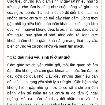
Các triệu chứng suy giảm sinh lý gây rất nhiều những
trở ngại cho tâm lý cũng như cuộc sống và gia đình
của người bệnh. Thậm chí nếu cứ để diễn biến lâu mà
không được chữa trị có thể gây trầm cảm. Đồng thời
gặp những biểu hiện toàn thân khác như rối loạn kích
dục, kinh nguyệt không đều, lo âu, mất ngủ, đau căng
tức ngực, suy giảm trí nhớ, tăng cân, rối loạn cực
khoái, thậm chí là giảm khả năng mang thai hay các
biến chứng về xương khớp và bệnh tim mạch.
* Các dấu hiệu yếu sinh lý ở nữ giớ
Cảm giác sợ chuyện chăn gối, mỗi lần quan hệ âm
đạo đều không có cảm giác khoái lạc hoặc âm đạo bị
đau đớn do quá khô. Đây đều những dấu hiệu ban
đầu của tình trạng yếu sinh lý ở nữ giới. Căn bệnh này
không hiếm gặp nhưng thực tế có rất ít chị em đến
bệnh viện để kiểm tra và chữa trị do tâm lý ngại
ngùng. Mỗi cá nhân cần thay đổi nhận thức và nên
biết rằng yếu sinh lý không phải là căn bệnh xấu hổ, trị