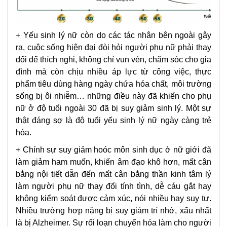
+ Yếu sinh lý nữ còn do các tác nhân bên ngoài gây
ra, cuộc sống hiện đại đòi hỏi người phụ nữ phải thay
đổi để thích nghi, không chỉ vun vén, chăm sóc cho gia
đình mà còn chịu nhiều áp lực từ công việc, thực
phẩm tiêu dùng hàng ngày chứa hóa chất, môi trường
sống bị ôi nhiễm… những điều này đã khiến cho phụ
nữ ở độ tuổi ngoài 30 đã bị suy giảm sinh lý. Một sự
thật đáng sợ là độ tuổi yếu sinh lý nữ ngày càng trẻ
hóa.
+ Chính sự suy giảm hoóc môn sinh dục ở nữ giới đã
làm giảm ham muốn, khiến âm đạo khô hơn, mất cân
bằng nội tiết dẫn đến mất cân bằng thần kinh tâm lý
làm người phụ nữ thay đổi tính tình, dễ cáu gắt hay
không kiểm soát được cảm xúc, nói nhiều hay suy tư.
Nhiều trường hợp nặng bị suy giảm trí nhớ, xấu nhất
là bị Alzheimer. Sự rối loạn chuyển hóa làm cho người