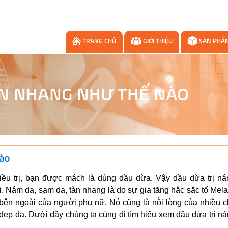
TRANG CHỦ
GIỚI THIỆU
SẢN PHẨ
ÀN NHANG NHƯ THẾ NÀO
nào
ều trị, bạn được mách là dùng dầu dừa. Vậy dầu dừa trị ná
. Nám da, sạm da, tàn nhang là do sự gia tăng hắc sắc tố Mel
 bên ngoài của người phụ nữ. Nó cũng là nỗi lòng của nhiều c
ẹp da. Dưới đây chúng ta cùng đi tìm hiểu xem dầu dừa trị n