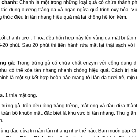
t chanh:
Chanh là một trong những loại quả có chứa thành ph
C, tác dụng dưỡng trắng da và ngăn ngừa quá trình oxy hóa. V
thức điều trị tàn nhang hiệu quả mà lại không hề tốn kém.
ốt chanh tươi. Thoa đều hỗn hợp này lên vùng da mặt bị tàn 
0 phút. Sau 20 phút thì tiến hành rửa mặt lại thật sạch với
ng gà:
Trong trứng gà có chứa chất enzym với công dụng 
 như có thể xóa tàn nhang nhanh chóng hiệu quả. Cách trị ná
ính là một sự kết hợp hoàn hảo mang tới làn da tươi trẻ, mị
a. 1 thìa mật ong.
ứng gà, trộn đều lòng trắng trứng, mật ong và dầu dừa thàn
 toàn bộ khuôn mặt, đặc biệt là khu vực bị tàn nhang. Thư giãn
h.
h dùng dầu dừa trị nám tàn nhang như thế nào. Bạn muốn gặp C