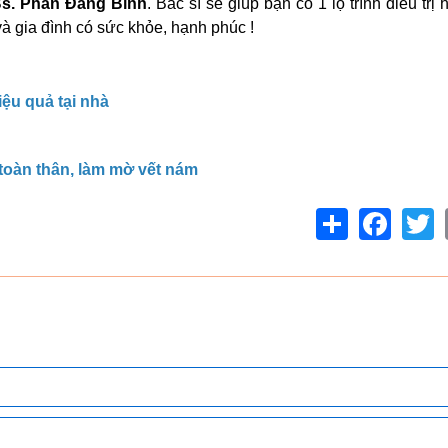
 Bs. Phan Đăng Bình
. Bác sĩ sẽ giúp bạn có 1 lộ trình điều trị 
 gia đình có sức khỏe, hạnh phúc !
iệu quả tại nhà
 toàn thân, làm mờ vết nám
Share
Facebo
T