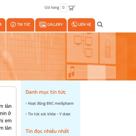
Giỏ hàng
0
M
TIN TỨC
GALLERY
LIÊN HỆ
Danh mục tin tức
Hoạt động BNC medipharm
m tàn
anin ở
Tin tức sức khỏe - Y dược
hị em
ám tàn
Tin đọc nhiều nhất