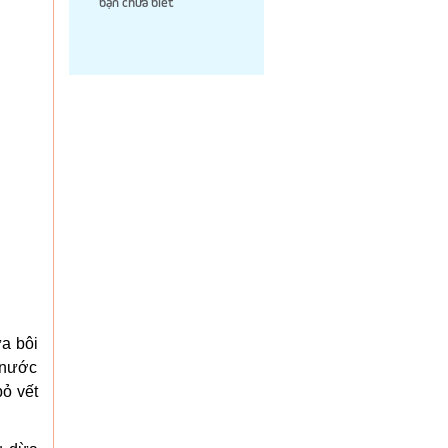
bạn chưa biết
a bôi
 nước
ỏ vết