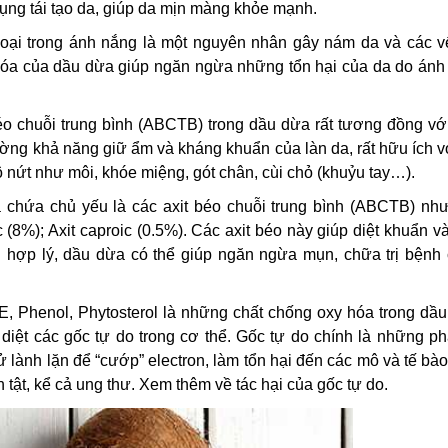
ụng tái tạo da, giúp da mịn màng khỏe mạnh.
oại trong ánh nắng là một nguyên nhân gây nám da và các vế
óa của dầu dừa giúp ngăn ngừa những tổn hại của da do ánh
o chuỗi trung bình (ABCTB) trong dầu dừa rất tương đồng với
ng khả năng giữ ẩm và kháng khuẩn của làn da, rất hữu ích v
 nứt như môi, khóe miệng, gót chân, cùi chỏ (khuỷu tay…).
chứa chủ yếu là các axit béo chuỗi trung bình (ABCTB) như:
ic (8%); Axit caproic (0.5%). Các axit béo này giúp diệt khuẩn v
 hợp lý, dầu dừa có thể giúp ngăn ngừa mụn, chữa trị bệnh
, Phenol, Phytosterol là những chất chống oxy hóa trong dầu
diệt các gốc tự do trong cơ thể. Gốc tự do chính là những p
ử lành lặn để “cướp” electron, làm tổn hại đến các mô và tế bà
 tật, kể cả ung thư. Xem thêm về tác hại của gốc tự do.