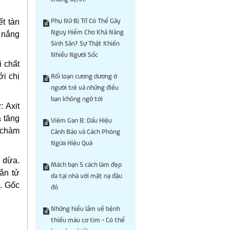
t tàn
Phụ Nữ Bị Trĩ Có Thể Gây
Nguy Hiểm Cho Khả Năng
 nắng
Sinh Sản? Sự Thật Khiến
Nhiều Người Sốc
 chất
ới chị
Rối loạn cương dương ở
người trẻ và những điều
bạn không ngờ tới
 Axit
à tăng
Viêm Gan B: Dấu Hiệu
 chàm
Cảnh Báo và Cách Phòng
Ngừa Hiệu Quả
 dừa.
Mách bạn 5 cách làm đẹp
hân tử
da tại nhà với mặt nạ đậu
o. Gốc
đỏ
Những hiểu lầm về bệnh
thiếu máu cơ tim - Có thể