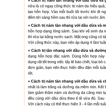
+ Cách trị nám tàn nhang với dầu dừa và g
nữa là có ngay công thức trị nám da hiệu quả, 
tạo hỗn hợp. Vào mỗi buổi tối trước khi đi n
đêm tới sáng hôm sau thì rửa lại với nước ấm.
+ Cách trị nám tàn nhang với dầu dừa và m
hỗn hợp dạng lỏng sánh. Sau khi vệ sinh da m
thì rửa lại bằng nước sạch. Mật ong cũng có tá
Với công thức này, bạn nên áp dụng 4 lần/ tuần 
+ Cách trị tàn nhang với dầu dừa và đườn
dạng hỗn hợp đặc sánh. Dùng hỗn hợp này đắ
dụng rất tốt trong việc tẩy tế bào chết, loại
đơn giản, bạn nên thực hiện đều đặn mỗi tuầ
rệt.
+ Cách trị nám tàn nhang với dầu dừa và c
nhất là làm trắng và dưỡng da mềm mịn. Kết 
làm giảm thâm nám và dưỡng da căng mịn tự n
đều cùng với dầu dừa theo tỉ lệ vừa đủ. Sau 
Với cách này có thể thực hiện 3 - 4 lần mỗi tu