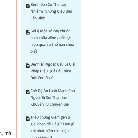
Bệnh Gan Có Thể Lây
Nhiễm? Những Điều Bạn
Cần Biết
Gợi ý một số cây thuốc
nam chữa viêm phổi cực
hiệu quả, có thể bạn chưa
biết
Bệnh Trĩ Ngoại: Đâu Là Giải
Pháp Hiệu Quả Để Chấm
Dứt Cơn Đau?
Chế Độ Ăn Lành Mạnh Cho
Người Bị Sỏi Thận: Lời
Khuyên Từ Chuyên Gia
Triệu chứng viêm gan B
giai đoạn đầu là gì? Làm gì
khi phát hiện các triệu
im, mờ
chứng bệnh?