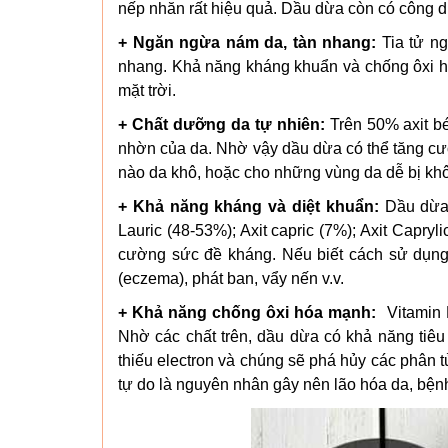
nếp nhăn rất hiệu quả. Dầu dừa còn có công d
+ Ngăn ngừa nám da, tàn nhang:
Tia tử ng
nhang. Khả năng kháng khuẩn và chống ôxi h
mặt trời.
+ Chất dưỡng da tự nhiên:
Trên 50% axit bé
nhờn của da. Nhờ vậy dầu dừa có thể tăng cườ
nào da khô, hoặc cho những vùng da dễ bị khô
+ Khả năng kháng và diệt khuẩn:
Dầu dừa 
Lauric (48-53%); Axit capric (7%); Axit Capryl
cường sức đề kháng. Nếu biết cách sử dụng
(eczema), phát ban, vẩy nến v.v.
+ Khả năng chống ôxi hóa mạnh:
Vitamin E
Nhờ các chất trên, dầu dừa có khả năng tiêu 
thiếu electron và chúng sẽ phá hủy các phân t
tự do là nguyên nhân gây nên lão hóa da, bệnh