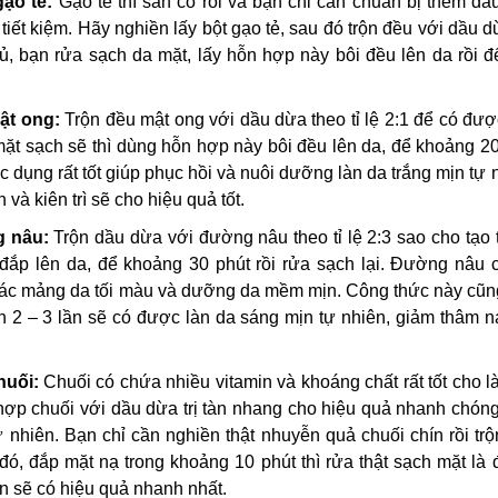
ạo tẻ:
Gạo tẻ thì sẵn có rồi và bạn chỉ cần chuẩn bị thêm dầ
tiết kiệm. Hãy nghiền lấy bột gạo tẻ, sau đó trộn đều với dầu 
gủ, bạn rửa sạch da mặt, lấy hỗn hợp này bôi đều lên da rồi 
ật ong:
Trộn đều mật ong với dầu dừa theo tỉ lệ 2:1 để có đư
ặt sạch sẽ thì dùng hỗn hợp này bôi đều lên da, để khoảng 2
c dụng rất tốt giúp phục hồi và nuôi dưỡng làn da trắng mịn tự 
và kiên trì sẽ cho hiệu quả tốt.
g nâu:
Trộn dầu dừa với đường nâu theo tỉ lệ 2:3 sao cho tạo
p lên da, để khoảng 30 phút rồi rửa sạch lại. Đường nâu c
 bỏ các mảng da tối màu và dưỡng da mềm mịn. Công thức này cũ
n 2 – 3 lần sẽ có được làn da sáng mịn tự nhiên, giảm thâm n
huối:
Chuối có chứa nhiều vitamin và khoáng chất rất tốt cho l
hợp chuối với dầu dừa trị tàn nhang cho hiệu quả nhanh chóng
hiên. Bạn chỉ cần nghiền thật nhuyễn quả chuối chín rồi trộn
đó, đắp mặt nạ trong khoảng 10 phút thì rửa thật sạch mặt là
ần sẽ có hiệu quả nhanh nhất.