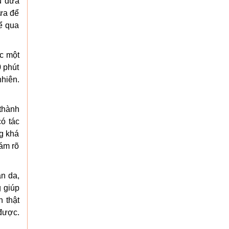
u dừa
dừa để
để qua
ợc một
0 phút
nhiên.
 thành
ó tác
ng khá
ám rõ
àn da,
 giúp
 thật
 được.