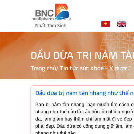
DẦU DỪA TRỊ NÁM T
Trang chủ
/
Tin tức sức khỏe - Y dược
Dầu dừa trị nám tàn nhang như thế 
Bạn bị nám tàn nhang, bạn muốn tìm cách đi
nhang như thế nào là câu hỏi của nhiều người
da, làm giảm hay thậm chí làm mất đi vẻ đẹp
phái đẹp. Dầu dừa có công dụng giữ ẩm, làm đ
nhang như thế nào.