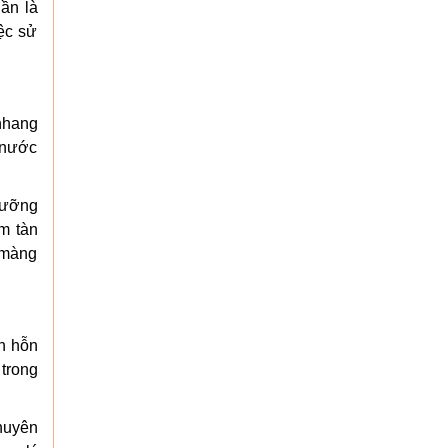
ần là
iệc sử
nhang
 nước
dưỡng
m tàn
n màng
h hỗn
 trong
huyên