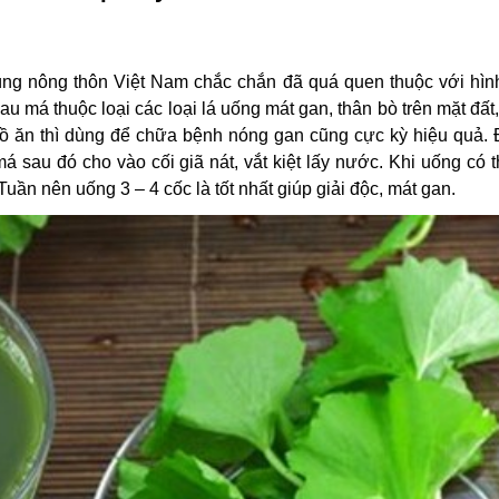
vùng nông thôn Việt Nam chắc chắn đã quá quen thuộc với hìn
má thuộc loại các loại lá uống mát gan, thân bò trên mặt đất,
 đồ ăn thì dùng để chữa bệnh nóng gan cũng cực kỳ hiệu quả.
 sau đó cho vào cối giã nát, vắt kiệt lấy nước. Khi uống có 
uần nên uống 3 – 4 cốc là tốt nhất giúp giải độc, mát gan.