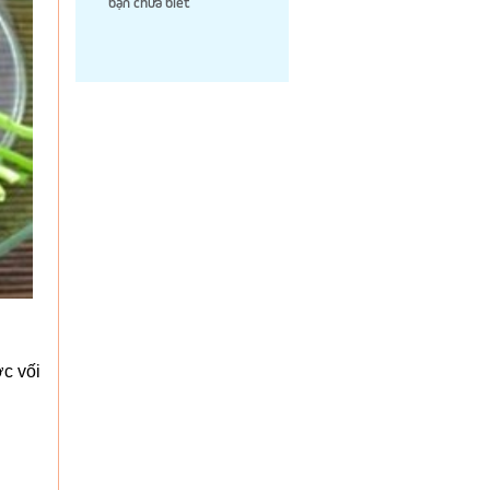
bạn chưa biết
ớc vối