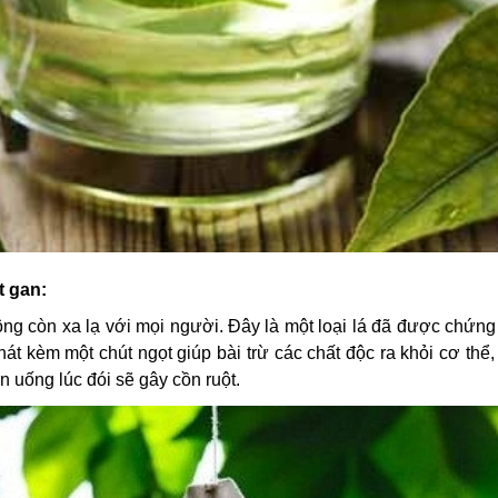
t gan:
hông còn xa lạ với mọi người. Đây là một loại lá đã được chứn
hát kèm một chút ngọt giúp bài trừ các chất độc ra khỏi cơ thể
n uống lúc đói sẽ gây cồn ruột.