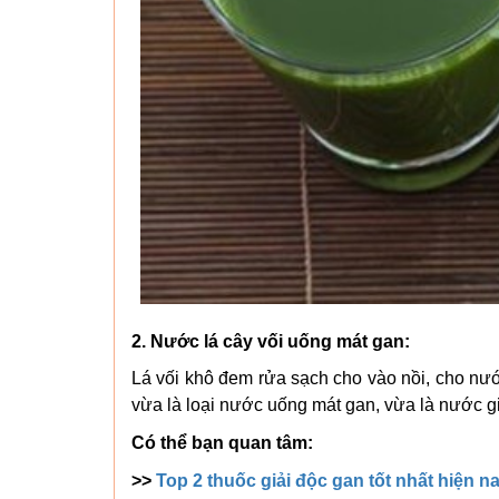
2. Nước lá cây vối uống mát gan:
Lá vối khô đem rửa sạch cho vào nồi, cho nướ
vừa là loại nước uống mát gan, vừa là nước giải
Có thể bạn quan tâm:
>>
Top 2 thuốc giải độc gan tốt nhất hiện n