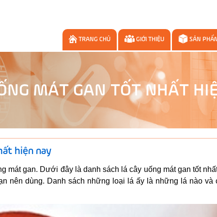
TRANG CHỦ
GIỚI THIỆU
SẢN PHẨ
ỐNG MÁT GAN TỐT NHẤT HI
hất hiện nay
ng mát gan. Dưới đây là danh sách lá cây uống mát gan tốt nhấ
 nên dùng. Danh sách những loại lá ấy là những lá nào và 