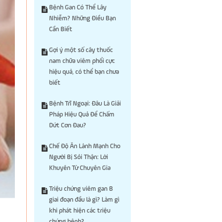
Bệnh Gan Có Thể Lây
Nhiễm? Những Điều Bạn
Cần Biết
Gợi ý một số cây thuốc
nam chữa viêm phổi cực
hiệu quả, có thể bạn chưa
biết
Bệnh Trĩ Ngoại: Đâu Là Giải
Pháp Hiệu Quả Để Chấm
Dứt Cơn Đau?
Chế Độ Ăn Lành Mạnh Cho
Người Bị Sỏi Thận: Lời
Khuyên Từ Chuyên Gia
Triệu chứng viêm gan B
giai đoạn đầu là gì? Làm gì
khi phát hiện các triệu
chứng bệnh?