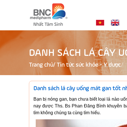
DANH SÁCH LÁ CÂY U
Trang chủ
/
Tin tức sức khỏe - Y dược
Danh sách lá cây uống mát gan tốt n
Bạn bị nóng gan, bạn chưa biết loại lá nào uố
nay được Ths. Bs Phan Đăng Bình khuyên bạn
tìm không chúng ta cùng tìm hiểu.