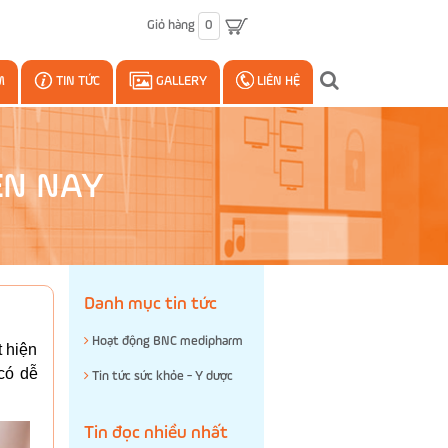
Giỏ hàng
0
M
TIN TỨC
GALLERY
LIÊN HỆ
ỆN NAY
Danh mục tin tức
Hoạt động BNC medipharm
t hiện
có dễ
Tin tức sức khỏe - Y dược
Tin đọc nhiều nhất