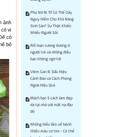
Phụ Nữ Bị Trĩ Có Thể Gây
Nguy Hiểm Cho Khả Năng
h ảnh
Sinh Sản? Sự Thật Khiến
 có vị
Nhiều Người Sốc
Để có
thể bỏ
Rối loạn cương dương ở
người trẻ và những điều
bạn không ngờ tới
Viêm Gan B: Dấu Hiệu
Cảnh Báo và Cách Phòng
Ngừa Hiệu Quả
Mách bạn 5 cách làm đẹp
da tại nhà với mặt nạ đậu
đỏ
Những hiểu lầm về bệnh
thiếu máu cơ tim - Có thể