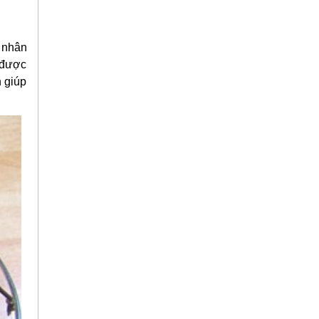
a nhân
 được
 giúp